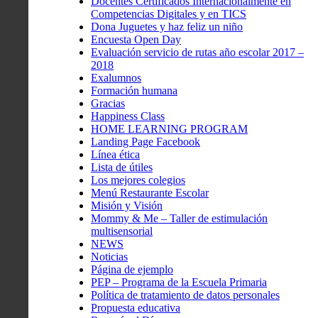
Docentes Certificados Internacionalmente en
Competencias Digitales y en TICS
Dona Juguetes y haz feliz un niño
Encuesta Open Day
Evaluación servicio de rutas año escolar 2017 –
2018
Exalumnos
Formación humana
Gracias
Happiness Class
HOME LEARNING PROGRAM
Landing Page Facebook
Línea ética
Lista de útiles
Los mejores colegios
Menú Restaurante Escolar
Misión y Visión
Mommy & Me – Taller de estimulación
multisensorial
NEWS
Noticias
Página de ejemplo
PEP – Programa de la Escuela Primaria
Política de tratamiento de datos personales
Propuesta educativa