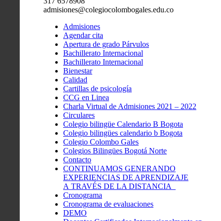
317 6578908
admisiones@colegiocolombogales.edu.co
Admisiones
Agendar cita
Apertura de grado Párvulos
Bachillerato Internacional
Bachillerato Internacional
Bienestar
Calidad
Cartillas de psicología
CCG en Linea
Charla Virtual de Admisiones 2021 – 2022
Circulares
Colegio bilingüe Calendario B Bogota
Colegio bilingües calendario b Bogota
Colegio Colombo Gales
Colegios Bilingües Bogotá Norte
Contacto
CONTINUAMOS GENERANDO
EXPERIENCIAS DE APRENDIZAJE
A TRAVÉS DE LA DISTANCIA
Cronograma
Cronograma de evaluaciones
DEMO