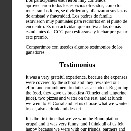
Los participantes estuvieron muy contentos,
aprovecharon todos los espacios ofrecidos, como lo
muestran las fotos, se divirtieron y afianzaron sus lazos
de amistad y fraternidad. Los padres de familia
estuvieron muy puntuales para recibirlos en el punto de
encuentro. Es una actividad que motiva a los demás
estudiantes del CCG para esforzarse y luchar por ganar
este premio.
Compartimos con ustedes algunos testimonios de los
ganadores:
Testimonios
It was a very grateful experience, because the expenses
were covered by the school and they rewarded our
effort and commitment to duties as a student. Regarding
the food, they gave us breakfast (Omelet and tangerine
juice), two pizzas and water on the rest, and at lunch
we went to El Corral and let us choose what we wanted
to eat, also a drink and dessert.
It is the first time that we’ve won the Bono platino
grupal and it was very funny, and I think all of us felt
happy because we were with our friends, partners and