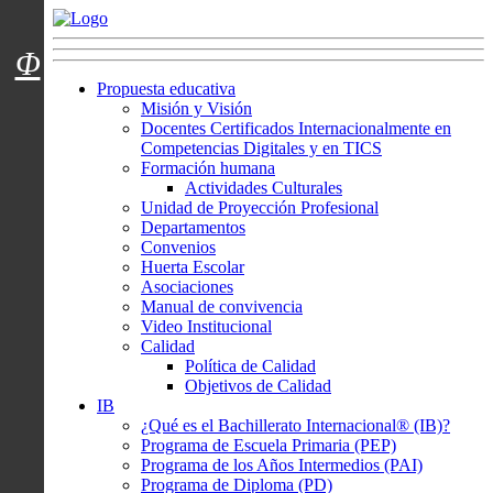
Menú usuarios
Φ
Propuesta educativa
Misión y Visión
Docentes Certificados Internacionalmente en
Competencias Digitales y en TICS
Formación humana
Actividades Culturales
Unidad de Proyección Profesional
Departamentos
Convenios
Huerta Escolar
Asociaciones
Manual de convivencia
Video Institucional
Calidad
Política de Calidad
Objetivos de Calidad
IB
¿Qué es el Bachillerato Internacional® (IB)?
Programa de Escuela Primaria (PEP)
Programa de los Años Intermedios (PAI)
Programa de Diploma (PD)