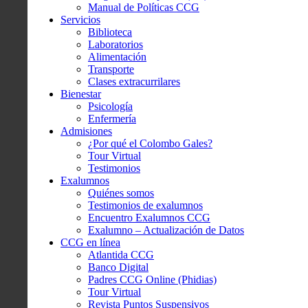
Manual de Políticas CCG
Servicios
Biblioteca
Laboratorios
Alimentación
Transporte
Clases extracurrilares
Bienestar
Psicología
Enfermería
Admisiones
¿Por qué el Colombo Gales?
Tour Virtual
Testimonios
Exalumnos
Quiénes somos
Testimonios de exalumnos
Encuentro Exalumnos CCG
Exalumno – Actualización de Datos
CCG en línea
Atlantida CCG
Banco Digital
Padres CCG Online (Phidias)
Tour Virtual
Revista Puntos Suspensivos