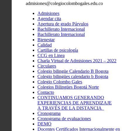
admisiones@colegiocolombogales.edu.co
Admisiones
Agendar cita
Apertura de grado Párvulos
Bachillerato Internacional
Bachillerato Internacional
Bienestar
Calidad
Cartillas de psicología
CCG en Linea
Charla Virtual de Admisiones 2021 – 2022
Circulares
Colegio bilingüe Calendario B Bogota
Colegio bilingües calendario b Bogota
Colegio Colombo Gales
Colegios Bilingües Bogotá Norte
Contacto
CONTINUAMOS GENERANDO
EXPERIENCIAS DE APRENDIZAJE
A TRAVÉS DE LA DISTANCIA
Cronograma
Cronograma de evaluaciones
DEMO
Docentes Certificados Internacionalmente en