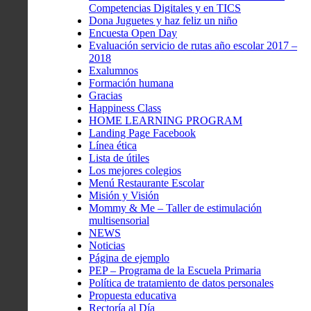
Competencias Digitales y en TICS
Dona Juguetes y haz feliz un niño
Encuesta Open Day
Evaluación servicio de rutas año escolar 2017 –
2018
Exalumnos
Formación humana
Gracias
Happiness Class
HOME LEARNING PROGRAM
Landing Page Facebook
Línea ética
Lista de útiles
Los mejores colegios
Menú Restaurante Escolar
Misión y Visión
Mommy & Me – Taller de estimulación
multisensorial
NEWS
Noticias
Página de ejemplo
PEP – Programa de la Escuela Primaria
Política de tratamiento de datos personales
Propuesta educativa
Rectoría al Día