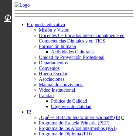
Menú usuarios
Φ
Propuesta educativa
Misión y Visión
Docentes Certificados Internacionalmente en
Competencias Digitales y en TICS
Formación humana
Actividades Culturales
Unidad de Proyección Profesional
Departamentos
Convenios
Huerta Escolar
Asociaciones
Manual de convivencia
Video Institucional
Calidad
Política de Calidad
Objetivos de Calidad
IB
¿Qué es el Bachillerato Internacional® (IB)?
Programa de Escuela Primaria (PEP)
Programa de los Años Intermedios (PAI)
Programa de Diploma (PD)