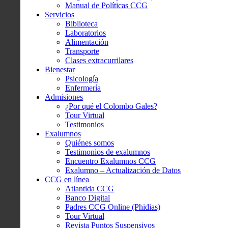
Manual de Políticas CCG
Servicios
Biblioteca
Laboratorios
Alimentación
Transporte
Clases extracurrilares
Bienestar
Psicología
Enfermería
Admisiones
¿Por qué el Colombo Gales?
Tour Virtual
Testimonios
Exalumnos
Quiénes somos
Testimonios de exalumnos
Encuentro Exalumnos CCG
Exalumno – Actualización de Datos
CCG en línea
Atlantida CCG
Banco Digital
Padres CCG Online (Phidias)
Tour Virtual
Revista Puntos Suspensivos