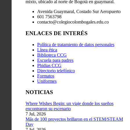
mixto, ubicado al norte de Bogotá en guaymaral.
Avenida Guaymaral, Costado Sur Aeropuerto
601 7563798
contacto@colegiocolombogales.edu.co
ENLACES DE INTERÉS
Política de tratamiento de datos personales
Línea ética
Biblioteca CCG
Escuela para padres
Phidias CCG
Directorio telefónico
Formatos
Uniformes
NOTICIAS
Where Wishes Begin: un viaje donde los sueños
encontraron su escenario
7 Jul, 2026
Más de 100 proyectos brillaron en el STEM/STEAM
Day
7 Jul, 2026