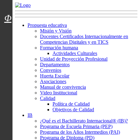
Menú usuarios
Φ
Propuesta educativa
Misión y Visión
Docentes Certificados Internacionalmente en
Competencias Digitales y en TICS
Formación humana
Actividades Culturales
Unidad de Proyección Profesional
Departamentos
Convenios
Huerta Escolar
Asociaciones
Manual de convivencia
Video Institucional
Calidad
Política de Calidad
Objetivos de Calidad
IB
¿Qué es el Bachillerato Internacional® (IB)?
Programa de Escuela Primaria (PEP)
Programa de los Años Intermedios (PAI)
Programa de Diploma (PD)