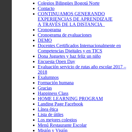
Colegios Bilingües Bogotá Norte
Contacto
CONTINUAMOS GENERANDO
EXPERIENCIAS DE APRENDIZAJE
A TRAVÉS DE LA DISTANCIA
Cronograma
Cronograma de evaluaciones
DEMO
Docentes Certificados Internacionalmente en
Competencias Digitales y en TICS
Dona Juguetes y haz feliz un niño
Encuesta Open Day
Evaluación servicio de rutas año escolar 2017 –
2018
Exalumnos
Formación humana
Gracias
Happiness Class
HOME LEARNING PROGRAM
Landing Page Facebook
Línea ética
Lista de útiles
Los mejores colegios
Menú Restaurante Escolar
Misión y Visión