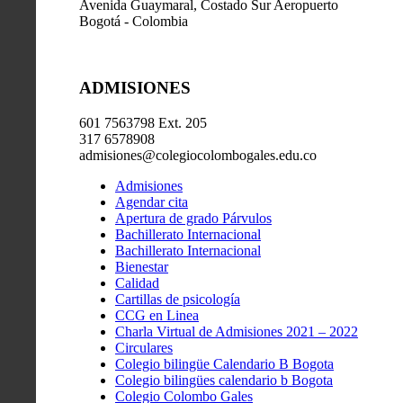
Avenida Guaymaral, Costado Sur Aeropuerto
Bogotá - Colombia
ADMISIONES
601 7563798 Ext. 205
317 6578908
admisiones@colegiocolombogales.edu.co
Admisiones
Agendar cita
Apertura de grado Párvulos
Bachillerato Internacional
Bachillerato Internacional
Bienestar
Calidad
Cartillas de psicología
CCG en Linea
Charla Virtual de Admisiones 2021 – 2022
Circulares
Colegio bilingüe Calendario B Bogota
Colegio bilingües calendario b Bogota
Colegio Colombo Gales