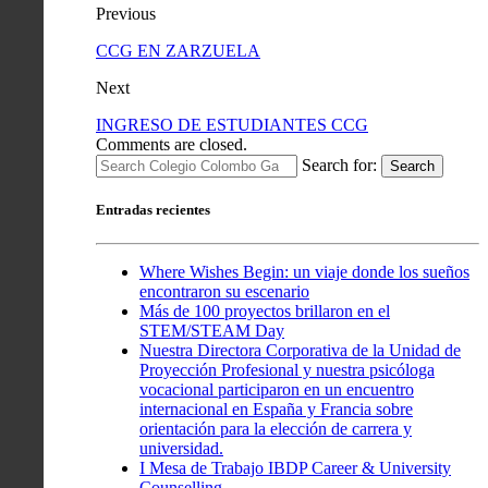
Previous
CCG EN ZARZUELA
Next
INGRESO DE ESTUDIANTES CCG
Comments are closed.
Search for:
Search
Entradas recientes
Where Wishes Begin: un viaje donde los sueños
encontraron su escenario
Más de 100 proyectos brillaron en el
STEM/STEAM Day
Nuestra Directora Corporativa de la Unidad de
Proyección Profesional y nuestra psicóloga
vocacional participaron en un encuentro
internacional en España y Francia sobre
orientación para la elección de carrera y
universidad.
I Mesa de Trabajo IBDP Career & University
Counselling