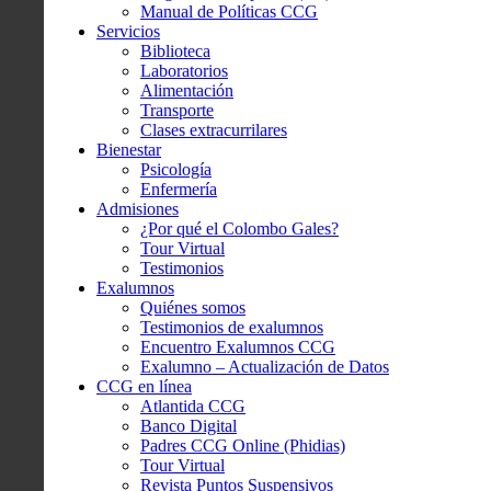
Manual de Políticas CCG
Servicios
Biblioteca
Laboratorios
Alimentación
Transporte
Clases extracurrilares
Bienestar
Psicología
Enfermería
Admisiones
¿Por qué el Colombo Gales?
Tour Virtual
Testimonios
Exalumnos
Quiénes somos
Testimonios de exalumnos
Encuentro Exalumnos CCG
Exalumno – Actualización de Datos
CCG en línea
Atlantida CCG
Banco Digital
Padres CCG Online (Phidias)
Tour Virtual
Revista Puntos Suspensivos