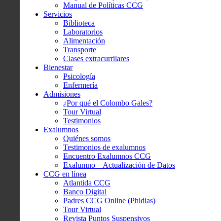
Manual de Políticas CCG
Servicios
Biblioteca
Laboratorios
Alimentación
Transporte
Clases extracurrilares
Bienestar
Psicología
Enfermería
Admisiones
¿Por qué el Colombo Gales?
Tour Virtual
Testimonios
Exalumnos
Quiénes somos
Testimonios de exalumnos
Encuentro Exalumnos CCG
Exalumno – Actualización de Datos
CCG en línea
Atlantida CCG
Banco Digital
Padres CCG Online (Phidias)
Tour Virtual
Revista Puntos Suspensivos