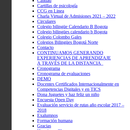
Calidad
Cartillas de psicología
CCG en Linea
Charla Virtual de Admisiones 2021 – 2022
Circulares
Colegio bilingüe Calendario B Bogota
Colegio bilingües calendario b Bogota
Colegio Colombo Gales
Colegios Bilingües Bogotá Norte
Contacto
CONTINUAMOS GENERANDO
EXPERIENCIAS DE APRENDIZAJE
A TRAVÉS DE LA DISTANCIA
Cronograma
Cronograma de evaluaciones
DEMO
Docentes Certificados Internacionalmente en
Competencias Digitales y en TICS
Dona Juguetes y haz feliz un niño
Encuesta Open Day
Evaluación servicio de rutas año escolar 2017 –
2018
Exalumnos
Formación humana
Gracias