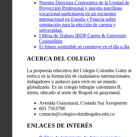
Nuestra Directora Corporativa de la Unidad de
Proyección Profesional y nuestra psicóloga
vocacional participaron en un encuentro
internacional en España y Francia sobre
orientación para la elección de carrera y
universidad.
I Mesa de Trabajo IBDP Career & University
Counselling
El futuro sostenible se construye en el día a día
ACERCA DEL COLEGIO
La propuesta educativa del Colegio Colombo Gales se
enfoca en la formación de ciudadanos internacionales,
indagadores y audaces para vivir en un mundo
globalizado. Es un colegio bilingüe calendario B,
mixto, ubicado al norte de Bogotá en guaymaral.
Avenida Guaymaral, Costado Sur Aeropuerto
601 7563798
contacto@colegiocolombogales.edu.co
ENLACES DE INTERÉS