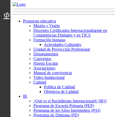
Menú usuarios
Φ
Propuesta educativa
Misión y Visión
Docentes Certificados Internacionalmente en
Competencias Digitales y en TICS
Formación humana
Actividades Culturales
Unidad de Proyección Profesional
Departamentos
Convenios
Huerta Escolar
Asociaciones
Manual de convivencia
Video Institucional
Calidad
Política de Calidad
Objetivos de Calidad
IB
¿Qué es el Bachillerato Internacional® (IB)?
Programa de Escuela Primaria (PEP)
Programa de los Años Intermedios (PAI)
Programa de Diploma (PD)