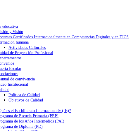
a educativa
isión y Visión
ocentes Certificados Internacionalmente en Competencias Digitales y en TICS
ormación humana
Actividades Culturales
nidad de Proyección Profesional
epartamentos
onvenios
uerta Escolar
sociaciones
anual de convivencia
ideo Institucional
alidad
Política de Calidad
Objetivos de Calidad
Qué es el Bachillerato Internacional® (IB)?
rograma de Escuela Primaria (PEP)
rograma de los Años Intermedios (PAI)
rograma de Diploma (PD)