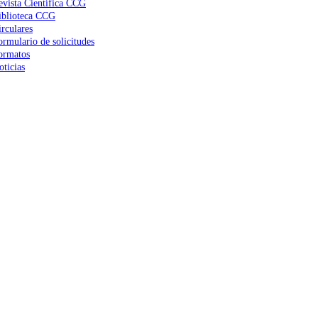
evista Científica CCG
iblioteca CCG
irculares
ormulario de solicitudes
ormatos
oticias