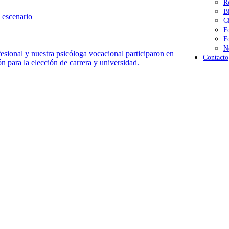
R
B
 escenario
C
F
F
N
sional y nuestra psicóloga vocacional participaron en
Contacto
n para la elección de carrera y universidad.