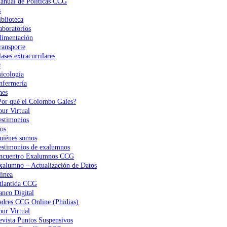
anual de Políticas CCG
s
iblioteca
aboratorios
limentación
ransporte
ases extracurrilares
r
sicología
nfermería
nes
Por qué el Colombo Gales?
our Virtual
estimonios
os
uiénes somos
estimonios de exalumnos
ncuentro Exalumnos CCG
xalumno – Actualización de Datos
ínea
tlantida CCG
anco Digital
adres CCG Online (Phidias)
our Virtual
evista Puntos Suspensivos