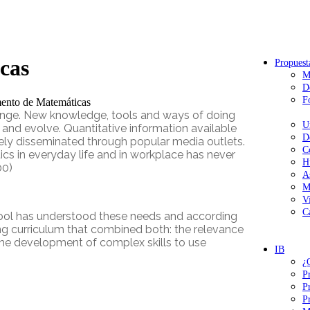
cas
Propuest
M
D
F
ento de Matemáticas
change. New knowledge, tools and ways of doing
U
d evolve. Quantitative information available
D
ely disseminated through popular media outlets.
C
s in everyday life and in workplace has never
H
00)
A
M
V
C
ol has understood these needs and according
ng curriculum that combined both: the relevance
the development of complex skills to use
IB
¿
P
P
P