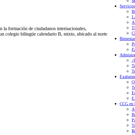
M
Servicio
B
L
A
T
 la formación de ciudadanos internacionales,
Cl
n colegio bilingüe calendario B, mixto, ubicado al norte
Bienesta
P
E
Admisio
¿
T
T
Exalumn
Q
T
E
E
CCG en l
A
B
P
T
R