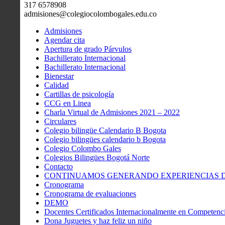
317 6578908
admisiones@colegiocolombogales.edu.co
Admisiones
Agendar cita
Apertura de grado Párvulos
Bachillerato Internacional
Bachillerato Internacional
Bienestar
Calidad
Cartillas de psicología
CCG en Linea
Charla Virtual de Admisiones 2021 – 2022
Circulares
Colegio bilingüe Calendario B Bogota
Colegio bilingües calendario b Bogota
Colegio Colombo Gales
Colegios Bilingües Bogotá Norte
Contacto
CONTINUAMOS GENERANDO EXPERIENCIAS DE
Cronograma
Cronograma de evaluaciones
DEMO
Docentes Certificados Internacionalmente en Competenci
Dona Juguetes y haz feliz un niño