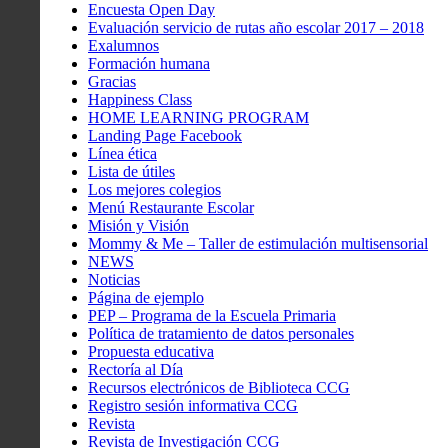
Encuesta Open Day
Evaluación servicio de rutas año escolar 2017 – 2018
Exalumnos
Formación humana
Gracias
Happiness Class
HOME LEARNING PROGRAM
Landing Page Facebook
Línea ética
Lista de útiles
Los mejores colegios
Menú Restaurante Escolar
Misión y Visión
Mommy & Me – Taller de estimulación multisensorial
NEWS
Noticias
Página de ejemplo
PEP – Programa de la Escuela Primaria
Política de tratamiento de datos personales
Propuesta educativa
Rectoría al Día
Recursos electrónicos de Biblioteca CCG
Registro sesión informativa CCG
Revista
Revista de Investigación CCG