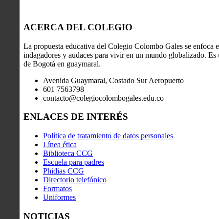
ACERCA DEL COLEGIO
La propuesta educativa del Colegio Colombo Gales se enfoca en
indagadores y audaces para vivir en un mundo globalizado. Es u
de Bogotá en guaymaral.
Avenida Guaymaral, Costado Sur Aeropuerto
601 7563798
contacto@colegiocolombogales.edu.co
ENLACES DE INTERÉS
Política de tratamiento de datos personales
Línea ética
Biblioteca CCG
Escuela para padres
Phidias CCG
Directorio telefónico
Formatos
Uniformes
NOTICIAS