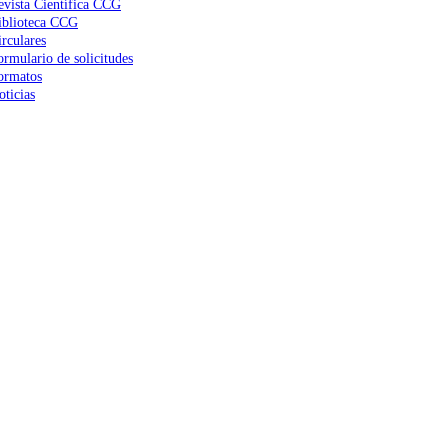
evista Científica CCG
iblioteca CCG
irculares
ormulario de solicitudes
ormatos
oticias