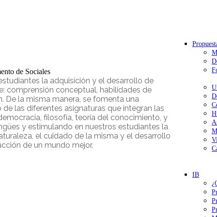
Propuest
M
D
F
ento de Sociales
studiantes la adquisición y el desarrollo de
U
: comprensión conceptual, habilidades de
D
ión. De la misma manera, se fomenta una
C
de las diferentes asignaturas que integran las
H
 democracia, filosofía, teoría del conocimiento, y
A
ngües y estimulando en nuestros estudiantes la
M
aturaleza, el cuidado de la misma y el desarrollo
V
rucción de un mundo mejor.
C
IB
¿
P
P
P