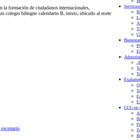
M
Servicio
 la formación de ciudadanos internacionales,
B
n colegio bilingüe calendario B, mixto, ubicado al norte
L
A
T
Cl
Bienesta
P
E
Admisio
¿
T
T
Exalumn
Q
T
E
E
CCG en l
A
B
P
 escenario
T
R