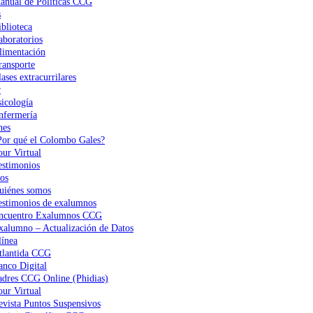
anual de Políticas CCG
s
iblioteca
aboratorios
limentación
ransporte
ases extracurrilares
r
sicología
nfermería
nes
Por qué el Colombo Gales?
our Virtual
estimonios
os
uiénes somos
estimonios de exalumnos
ncuentro Exalumnos CCG
xalumno – Actualización de Datos
ínea
tlantida CCG
anco Digital
adres CCG Online (Phidias)
our Virtual
evista Puntos Suspensivos