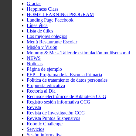
Gracias
Happiness Class
HOME LEARNING PROGRAM
Landing Page Facebook
Línea ética
Lista de útiles
Los mejores colegios
Menú Restaurante Escolar
Misión y Visión
Mommy & Me – Taller de estimulación multisensorial
NEWS
Noticias
Página de ejemplo
PEP – Programa de la Escuela Primaria
Política de tratamiento de datos personales
Propuesta educativa
Rectoría al Día
Recursos electrónicos de Biblioteca CCG
Registro sesión informativa CCG
Revista
Revista de Investigación CCG
Revista Puntos Suspensivos
Robotic Challenge
Servicios
Sesión informativa