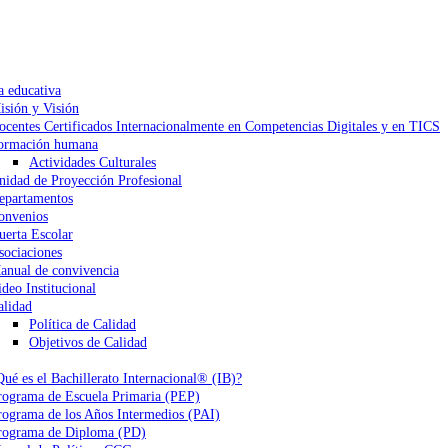
a educativa
isión y Visión
ocentes Certificados Internacionalmente en Competencias Digitales y en TICS
ormación humana
Actividades Culturales
nidad de Proyección Profesional
epartamentos
onvenios
uerta Escolar
sociaciones
anual de convivencia
ideo Institucional
alidad
Política de Calidad
Objetivos de Calidad
Qué es el Bachillerato Internacional® (IB)?
rograma de Escuela Primaria (PEP)
rograma de los Años Intermedios (PAI)
rograma de Diploma (PD)