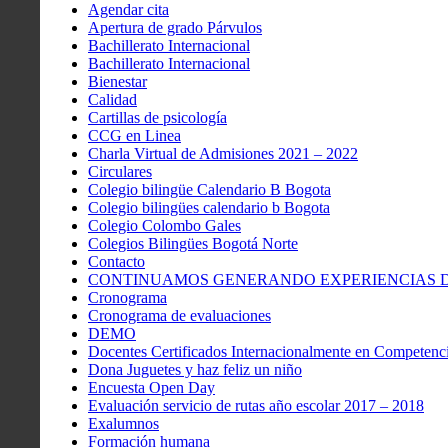
Agendar cita
Apertura de grado Párvulos
Bachillerato Internacional
Bachillerato Internacional
Bienestar
Calidad
Cartillas de psicología
CCG en Linea
Charla Virtual de Admisiones 2021 – 2022
Circulares
Colegio bilingüe Calendario B Bogota
Colegio bilingües calendario b Bogota
Colegio Colombo Gales
Colegios Bilingües Bogotá Norte
Contacto
CONTINUAMOS GENERANDO EXPERIENCIAS DE
Cronograma
Cronograma de evaluaciones
DEMO
Docentes Certificados Internacionalmente en Competenci
Dona Juguetes y haz feliz un niño
Encuesta Open Day
Evaluación servicio de rutas año escolar 2017 – 2018
Exalumnos
Formación humana