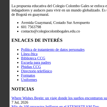
La propuesta educativa del Colegio Colombo Gales se enfoca en
indagadores y audaces para vivir en un mundo globalizado. Es u
de Bogotá en guaymaral.
Avenida Guaymaral, Costado Sur Aeropuerto
601 7563798
contacto@colegiocolombogales.edu.co
ENLACES DE INTERÉS
Política de tratamiento de datos personales
Línea ética
Biblioteca CCG
Escuela para padres
Phidias CCG
Directorio telefónico
Formatos
Uniformes
NOTICIAS
Where Wishes Begin: un viaje donde los sueños encontraron su
7 Jul, 2026
Más de 100 proyectos brillaron en el STEM/STEAM Day