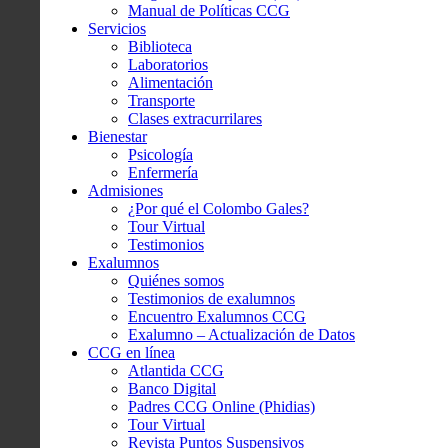
Manual de Políticas CCG
Servicios
Biblioteca
Laboratorios
Alimentación
Transporte
Clases extracurrilares
Bienestar
Psicología
Enfermería
Admisiones
¿Por qué el Colombo Gales?
Tour Virtual
Testimonios
Exalumnos
Quiénes somos
Testimonios de exalumnos
Encuentro Exalumnos CCG
Exalumno – Actualización de Datos
CCG en línea
Atlantida CCG
Banco Digital
Padres CCG Online (Phidias)
Tour Virtual
Revista Puntos Suspensivos