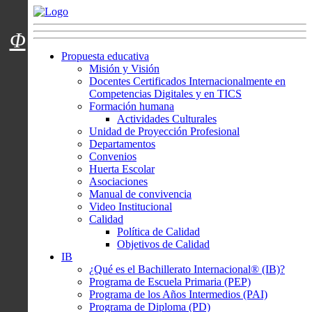
Menú usuarios
Φ
Propuesta educativa
Misión y Visión
Docentes Certificados Internacionalmente en
Competencias Digitales y en TICS
Formación humana
Actividades Culturales
Unidad de Proyección Profesional
Departamentos
Convenios
Huerta Escolar
Asociaciones
Manual de convivencia
Video Institucional
Calidad
Política de Calidad
Objetivos de Calidad
IB
¿Qué es el Bachillerato Internacional® (IB)?
Programa de Escuela Primaria (PEP)
Programa de los Años Intermedios (PAI)
Programa de Diploma (PD)