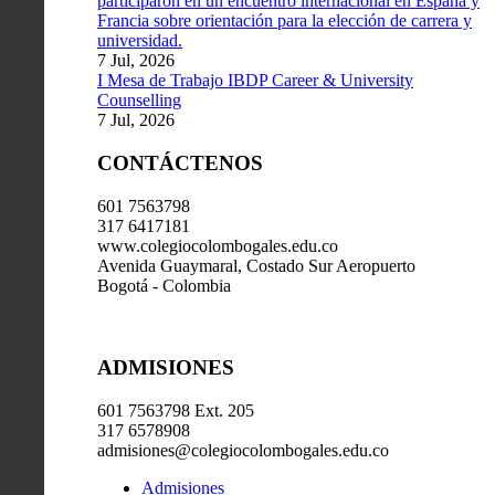
participaron en un encuentro internacional en España y
Francia sobre orientación para la elección de carrera y
universidad.
7 Jul, 2026
I Mesa de Trabajo IBDP Career & University
Counselling
7 Jul, 2026
CONTÁCTENOS
601 7563798
317 6417181
www.colegiocolombogales.edu.co
Avenida Guaymaral, Costado Sur Aeropuerto
Bogotá - Colombia
ADMISIONES
601 7563798 Ext. 205
317 6578908
admisiones@colegiocolombogales.edu.co
Admisiones