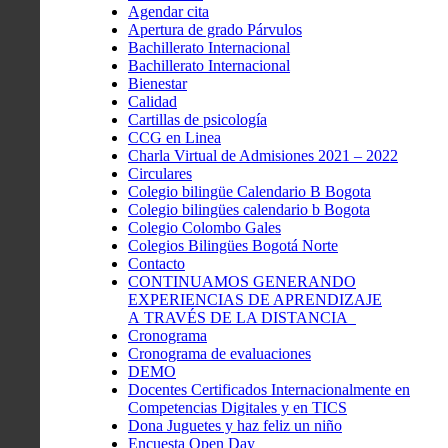
Agendar cita
Apertura de grado Párvulos
Bachillerato Internacional
Bachillerato Internacional
Bienestar
Calidad
Cartillas de psicología
CCG en Linea
Charla Virtual de Admisiones 2021 – 2022
Circulares
Colegio bilingüe Calendario B Bogota
Colegio bilingües calendario b Bogota
Colegio Colombo Gales
Colegios Bilingües Bogotá Norte
Contacto
CONTINUAMOS GENERANDO
EXPERIENCIAS DE APRENDIZAJE
A TRAVÉS DE LA DISTANCIA
Cronograma
Cronograma de evaluaciones
DEMO
Docentes Certificados Internacionalmente en
Competencias Digitales y en TICS
Dona Juguetes y haz feliz un niño
Encuesta Open Day