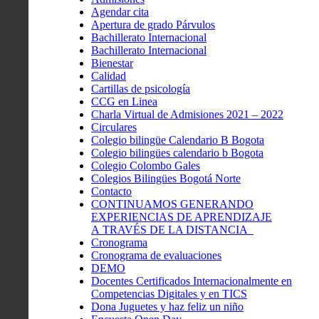
Agendar cita
Apertura de grado Párvulos
Bachillerato Internacional
Bachillerato Internacional
Bienestar
Calidad
Cartillas de psicología
CCG en Linea
Charla Virtual de Admisiones 2021 – 2022
Circulares
Colegio bilingüe Calendario B Bogota
Colegio bilingües calendario b Bogota
Colegio Colombo Gales
Colegios Bilingües Bogotá Norte
Contacto
CONTINUAMOS GENERANDO
EXPERIENCIAS DE APRENDIZAJE
A TRAVÉS DE LA DISTANCIA
Cronograma
Cronograma de evaluaciones
DEMO
Docentes Certificados Internacionalmente en
Competencias Digitales y en TICS
Dona Juguetes y haz feliz un niño