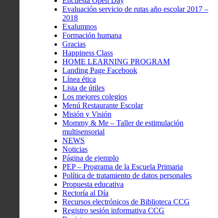
Encuesta Open Day
Evaluación servicio de rutas año escolar 2017 –
2018
Exalumnos
Formación humana
Gracias
Happiness Class
HOME LEARNING PROGRAM
Landing Page Facebook
Línea ética
Lista de útiles
Los mejores colegios
Menú Restaurante Escolar
Misión y Visión
Mommy & Me – Taller de estimulación
multisensorial
NEWS
Noticias
Página de ejemplo
PEP – Programa de la Escuela Primaria
Política de tratamiento de datos personales
Propuesta educativa
Rectoría al Día
Recursos electrónicos de Biblioteca CCG
Registro sesión informativa CCG