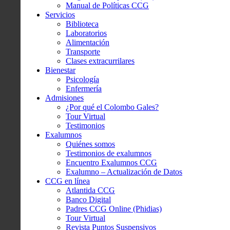
Manual de Políticas CCG
Servicios
Biblioteca
Laboratorios
Alimentación
Transporte
Clases extracurrilares
Bienestar
Psicología
Enfermería
Admisiones
¿Por qué el Colombo Gales?
Tour Virtual
Testimonios
Exalumnos
Quiénes somos
Testimonios de exalumnos
Encuentro Exalumnos CCG
Exalumno – Actualización de Datos
CCG en línea
Atlantida CCG
Banco Digital
Padres CCG Online (Phidias)
Tour Virtual
Revista Puntos Suspensivos