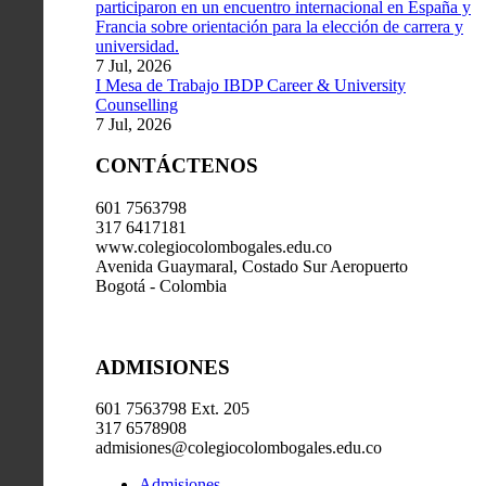
participaron en un encuentro internacional en España y
Francia sobre orientación para la elección de carrera y
universidad.
7 Jul, 2026
I Mesa de Trabajo IBDP Career & University
Counselling
7 Jul, 2026
CONTÁCTENOS
601 7563798
317 6417181
www.colegiocolombogales.edu.co
Avenida Guaymaral, Costado Sur Aeropuerto
Bogotá - Colombia
ADMISIONES
601 7563798 Ext. 205
317 6578908
admisiones@colegiocolombogales.edu.co
Admisiones