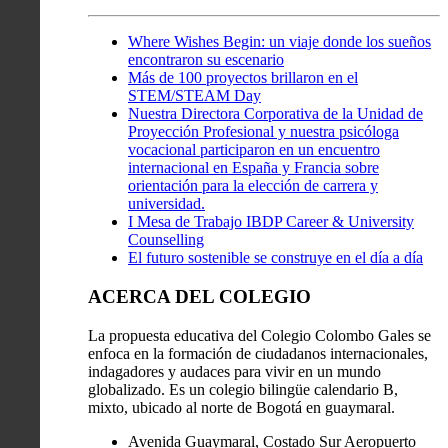
Where Wishes Begin: un viaje donde los sueños
encontraron su escenario
Más de 100 proyectos brillaron en el
STEM/STEAM Day
Nuestra Directora Corporativa de la Unidad de
Proyección Profesional y nuestra psicóloga
vocacional participaron en un encuentro
internacional en España y Francia sobre
orientación para la elección de carrera y
universidad.
I Mesa de Trabajo IBDP Career & University
Counselling
El futuro sostenible se construye en el día a día
ACERCA DEL COLEGIO
La propuesta educativa del Colegio Colombo Gales se
enfoca en la formación de ciudadanos internacionales,
indagadores y audaces para vivir en un mundo
globalizado. Es un colegio bilingüe calendario B,
mixto, ubicado al norte de Bogotá en guaymaral.
Avenida Guaymaral, Costado Sur Aeropuerto