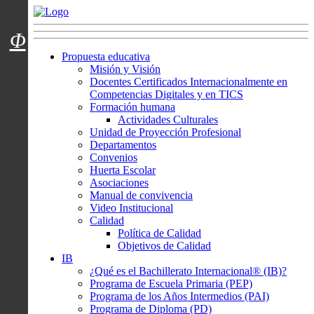
Menú usuarios
Φ
Propuesta educativa
Misión y Visión
Docentes Certificados Internacionalmente en
Competencias Digitales y en TICS
Formación humana
Actividades Culturales
Unidad de Proyección Profesional
Departamentos
Convenios
Huerta Escolar
Asociaciones
Manual de convivencia
Video Institucional
Calidad
Política de Calidad
Objetivos de Calidad
IB
¿Qué es el Bachillerato Internacional® (IB)?
Programa de Escuela Primaria (PEP)
Programa de los Años Intermedios (PAI)
Programa de Diploma (PD)