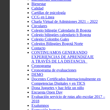
Bienestar
Calidad
Cartillas de psicología
CCG en Linea
Charla Virtual de Admisiones 2021 – 2022
Circulares
Colegio bilingüe Calendario B Bogota
Colegio bilingües calendario b Bogota
Colegio Colombo Gales
Colegios Bilingües Bogotá Norte
Contacto
CONTINUAMOS GENERANDO
EXPERIENCIAS DE APRENDIZAJE
A TRAVÉS DE LA DISTANCIA
Cronograma
Cronograma de evaluaciones
DEMO
Docentes Certificados Internacionalmente en
Competencias Digitales y en TICS
Dona Juguetes y haz feliz un niño
Encuesta Open Day
Evaluación servicio de rutas año escolar 2017 –
2018
Exalumnos
Formación humana