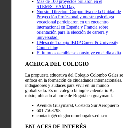
Más de 100 proyectos brillaron en el
STEM/STEAM Day
Nuestra Directora Corporativa de la Unidad de
Proyección Profesional y nuestra psicóloga
vocacional participaron en un encuentro
internacional en España y Francia sobre
orientación para la elección de carrera y
universidad.
I Mesa de Trabajo IBDP Career & University
Counselling
El futuro sostenible se construye en el día a día
ACERCA DEL COLEGIO
La propuesta educativa del Colegio Colombo Gales se
enfoca en la formación de ciudadanos internacionales,
indagadores y audaces para vivir en un mundo
globalizado. Es un colegio bilingüe calendario B,
mixto, ubicado al norte de Bogotá en guaymaral.
Avenida Guaymaral, Costado Sur Aeropuerto
601 7563798
contacto@colegiocolombogales.edu.co
ENLACES DE INTERÉS