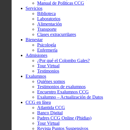
Manual de Políticas CCG
Servicios
Biblioteca
Laboratorios
Alimentación
Transporte
Clases extracurrilares
Bienestar
Psicología
Enfermería
Admisiones
¿Por qué el Colombo Gales?
Tour Virtual
Testimonios
Exalumnos
Quiénes somos
Testimonios de exalumnos
Encuentro Exalumnos CCG
Exalumno – Actualización de Datos
CCG en línea
Atlantida CCG
Banco Digital
Padres CCG Online (Phidias)
Tour Virtual
Revista Puntos Suspensivos