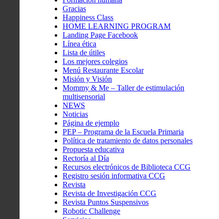
Gracias
Happiness Class
HOME LEARNING PROGRAM
Landing Page Facebook
Línea ética
Lista de útiles
Los mejores colegios
Menú Restaurante Escolar
Misión y Visión
Mommy & Me – Taller de estimulación
multisensorial
NEWS
Noticias
Página de ejemplo
PEP – Programa de la Escuela Primaria
Política de tratamiento de datos personales
Propuesta educativa
Rectoría al Día
Recursos electrónicos de Biblioteca CCG
Registro sesión informativa CCG
Revista
Revista de Investigación CCG
Revista Puntos Suspensivos
Robotic Challenge