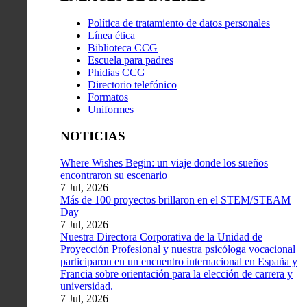
Política de tratamiento de datos personales
Línea ética
Biblioteca CCG
Escuela para padres
Phidias CCG
Directorio telefónico
Formatos
Uniformes
NOTICIAS
Where Wishes Begin: un viaje donde los sueños
encontraron su escenario
7 Jul, 2026
Más de 100 proyectos brillaron en el STEM/STEAM
Day
7 Jul, 2026
Nuestra Directora Corporativa de la Unidad de
Proyección Profesional y nuestra psicóloga vocacional
participaron en un encuentro internacional en España y
Francia sobre orientación para la elección de carrera y
universidad.
7 Jul, 2026