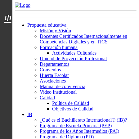
Menú usuarios
Φ
Propuesta educativa
Misión y Visión
Docentes Certificados Internacionalmente en
Competencias Digitales y en TICS
Formación humana
Actividades Culturales
Unidad de Proyección Profesional
Departamentos
Convenios
Huerta Escolar
Asociaciones
Manual de convivencia
Video Institucional
Calidad
Política de Calidad
Objetivos de Calidad
IB
¿Qué es el Bachillerato Internacional® (IB)?
Programa de Escuela Primaria (PEP)
Programa de los Años Intermedios (PAI)
Programa de Diploma (PD)