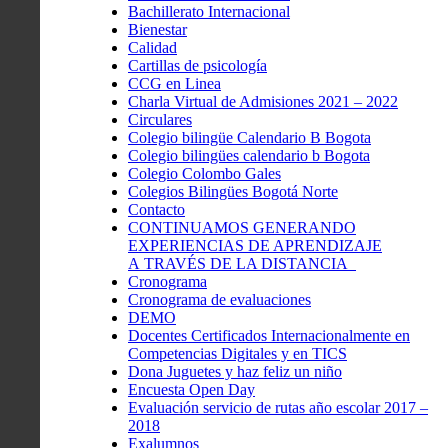
Bachillerato Internacional
Bienestar
Calidad
Cartillas de psicología
CCG en Linea
Charla Virtual de Admisiones 2021 – 2022
Circulares
Colegio bilingüe Calendario B Bogota
Colegio bilingües calendario b Bogota
Colegio Colombo Gales
Colegios Bilingües Bogotá Norte
Contacto
CONTINUAMOS GENERANDO
EXPERIENCIAS DE APRENDIZAJE
A TRAVÉS DE LA DISTANCIA
Cronograma
Cronograma de evaluaciones
DEMO
Docentes Certificados Internacionalmente en
Competencias Digitales y en TICS
Dona Juguetes y haz feliz un niño
Encuesta Open Day
Evaluación servicio de rutas año escolar 2017 –
2018
Exalumnos