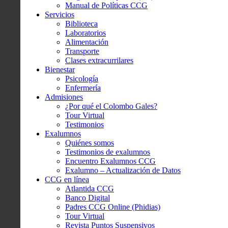
Manual de Políticas CCG
Servicios
Biblioteca
Laboratorios
Alimentación
Transporte
Clases extracurrilares
Bienestar
Psicología
Enfermería
Admisiones
¿Por qué el Colombo Gales?
Tour Virtual
Testimonios
Exalumnos
Quiénes somos
Testimonios de exalumnos
Encuentro Exalumnos CCG
Exalumno – Actualización de Datos
CCG en línea
Atlantida CCG
Banco Digital
Padres CCG Online (Phidias)
Tour Virtual
Revista Puntos Suspensivos