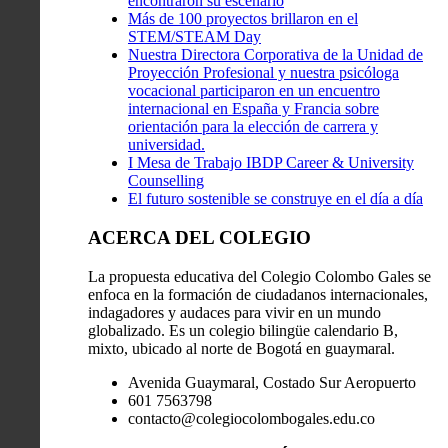
encontraron su escenario
Más de 100 proyectos brillaron en el
STEM/STEAM Day
Nuestra Directora Corporativa de la Unidad de
Proyección Profesional y nuestra psicóloga
vocacional participaron en un encuentro
internacional en España y Francia sobre
orientación para la elección de carrera y
universidad.
I Mesa de Trabajo IBDP Career & University
Counselling
El futuro sostenible se construye en el día a día
ACERCA DEL COLEGIO
La propuesta educativa del Colegio Colombo Gales se
enfoca en la formación de ciudadanos internacionales,
indagadores y audaces para vivir en un mundo
globalizado. Es un colegio bilingüe calendario B,
mixto, ubicado al norte de Bogotá en guaymaral.
Avenida Guaymaral, Costado Sur Aeropuerto
601 7563798
contacto@colegiocolombogales.edu.co