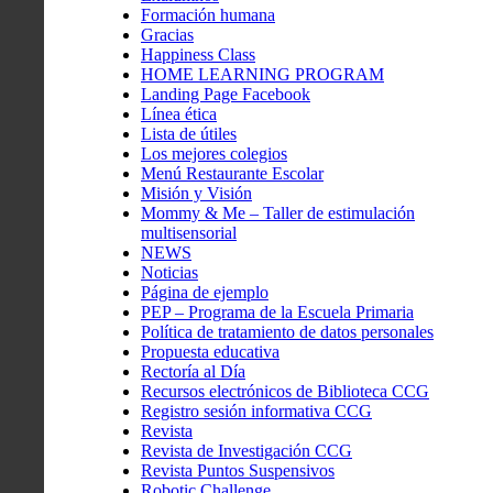
Formación humana
Gracias
Happiness Class
HOME LEARNING PROGRAM
Landing Page Facebook
Línea ética
Lista de útiles
Los mejores colegios
Menú Restaurante Escolar
Misión y Visión
Mommy & Me – Taller de estimulación
multisensorial
NEWS
Noticias
Página de ejemplo
PEP – Programa de la Escuela Primaria
Política de tratamiento de datos personales
Propuesta educativa
Rectoría al Día
Recursos electrónicos de Biblioteca CCG
Registro sesión informativa CCG
Revista
Revista de Investigación CCG
Revista Puntos Suspensivos
Robotic Challenge