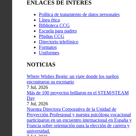
ENLACES DE INTERÉS
Política de tratamiento de datos personales
Línea ética
Biblioteca CCG
Escuela para padres
Phidias CCG
Directorio telefónico
Formatos
Uniformes
NOTICIAS
Where Wishes Begin: un viaje donde los sueños
encontraron su escenario
7 Jul, 2026
Más de 100 proyectos brillaron en el STEM/STEAM
Day
7 Jul, 2026
Nuestra Directora Corporativa de la Unidad de
Proyección Profesional y nuestra psicóloga vocacional
participaron en un encuentro internacional en España y
Francia sobre orientación para la elección de carrera y
universidad.