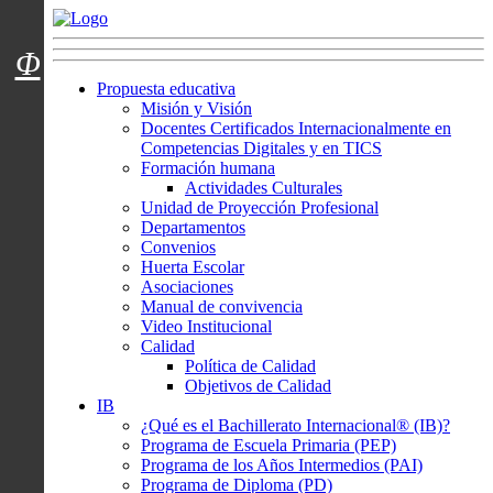
Menú usuarios
Φ
Propuesta educativa
Misión y Visión
Docentes Certificados Internacionalmente en
Competencias Digitales y en TICS
Formación humana
Actividades Culturales
Unidad de Proyección Profesional
Departamentos
Convenios
Huerta Escolar
Asociaciones
Manual de convivencia
Video Institucional
Calidad
Política de Calidad
Objetivos de Calidad
IB
¿Qué es el Bachillerato Internacional® (IB)?
Programa de Escuela Primaria (PEP)
Programa de los Años Intermedios (PAI)
Programa de Diploma (PD)