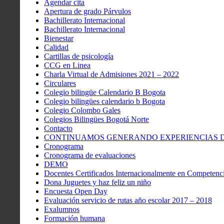
Agendar cita
Apertura de grado Párvulos
Bachillerato Internacional
Bachillerato Internacional
Bienestar
Calidad
Cartillas de psicología
CCG en Linea
Charla Virtual de Admisiones 2021 – 2022
Circulares
Colegio bilingüe Calendario B Bogota
Colegio bilingües calendario b Bogota
Colegio Colombo Gales
Colegios Bilingües Bogotá Norte
Contacto
CONTINUAMOS GENERANDO EXPERIENCIAS DE
Cronograma
Cronograma de evaluaciones
DEMO
Docentes Certificados Internacionalmente en Competenci
Dona Juguetes y haz feliz un niño
Encuesta Open Day
Evaluación servicio de rutas año escolar 2017 – 2018
Exalumnos
Formación humana