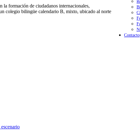
R
 la formación de ciudadanos internacionales,
B
n colegio bilingüe calendario B, mixto, ubicado al norte
C
F
F
N
Contacto
 escenario