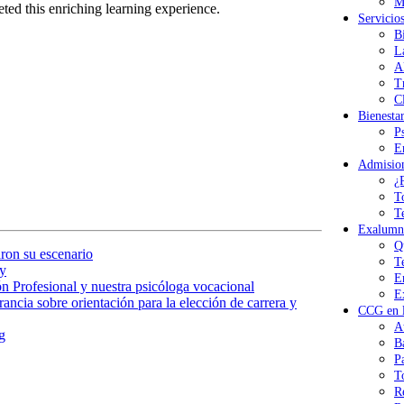
M
eted this enriching learning experience.
Servicio
B
L
A
T
Cl
Bienesta
P
E
Admisio
¿
T
T
Exalumn
Q
ron su escenario
T
y
E
n Profesional y nuestra psicóloga vocacional
E
ancia sobre orientación para la elección de carrera y
CCG en l
A
g
B
P
T
R