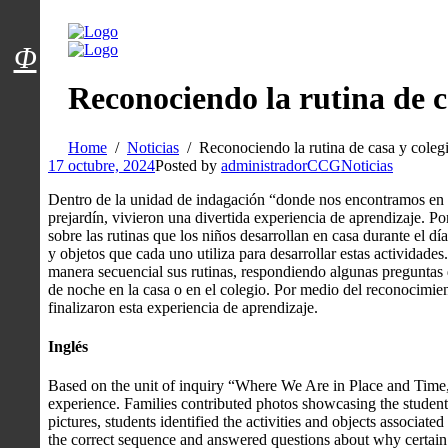
Menú usuarios
Φ
Reconociendo la rutina de c
Home
Noticias
Reconociendo la rutina de casa y coleg
17 octubre, 2024
Posted by
administradorCCG
Noticias
Dentro de la unidad de indagación “donde nos encontramos en el
prejardín, vivieron una divertida experiencia de aprendizaje. P
sobre las rutinas que los niños desarrollan en casa durante el dí
y objetos que cada uno utiliza para desarrollar estas actividades.
manera secuencial sus rutinas, respondiendo algunas preguntas d
de noche en la casa o en el colegio. Por medio del reconocimien
finalizaron esta experiencia de aprendizaje.
Inglés
Based on the unit of inquiry “Where We Are in Place and Time,
experience. Families contributed photos showcasing the student
pictures, students identified the activities and objects associate
the correct sequence and answered questions about why certain a