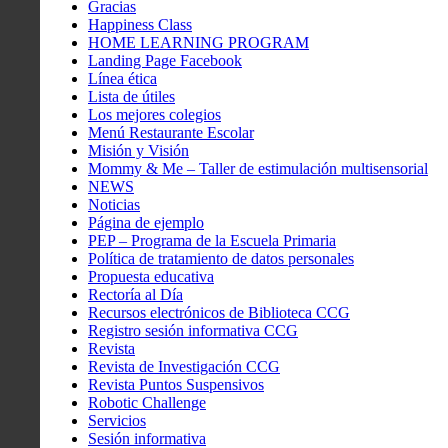
Gracias
Happiness Class
HOME LEARNING PROGRAM
Landing Page Facebook
Línea ética
Lista de útiles
Los mejores colegios
Menú Restaurante Escolar
Misión y Visión
Mommy & Me – Taller de estimulación multisensorial
NEWS
Noticias
Página de ejemplo
PEP – Programa de la Escuela Primaria
Política de tratamiento de datos personales
Propuesta educativa
Rectoría al Día
Recursos electrónicos de Biblioteca CCG
Registro sesión informativa CCG
Revista
Revista de Investigación CCG
Revista Puntos Suspensivos
Robotic Challenge
Servicios
Sesión informativa