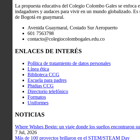
La propuesta educativa del Colegio Colombo Gales se enfoca en
indagadores y audaces para vivir en un mundo globalizado. Es u
de Bogotá en guaymaral.
Avenida Guaymaral, Costado Sur Aeropuerto
601 7563798
contacto@colegiocolombogales.edu.co
ENLACES DE INTERÉS
Política de tratamiento de datos personales
Línea ética
Biblioteca CCG
Escuela para padres
Phidias CCG
Directorio telefónico
Formatos
Uniformes
NOTICIAS
Where Wishes Begin: un viaje donde los sueños encontraron su
7 Jul, 2026
Más de 100 proyectos brillaron en el STEM/STEAM Day