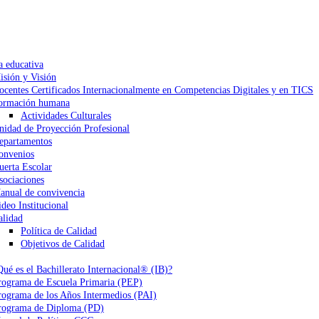
a educativa
isión y Visión
ocentes Certificados Internacionalmente en Competencias Digitales y en TICS
ormación humana
Actividades Culturales
nidad de Proyección Profesional
epartamentos
onvenios
uerta Escolar
sociaciones
anual de convivencia
ideo Institucional
alidad
Política de Calidad
Objetivos de Calidad
Qué es el Bachillerato Internacional® (IB)?
rograma de Escuela Primaria (PEP)
rograma de los Años Intermedios (PAI)
rograma de Diploma (PD)