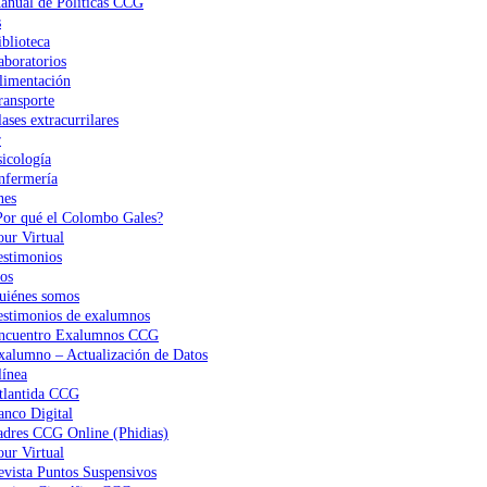
anual de Políticas CCG
s
iblioteca
aboratorios
limentación
ransporte
ases extracurrilares
r
sicología
nfermería
nes
Por qué el Colombo Gales?
our Virtual
estimonios
os
uiénes somos
estimonios de exalumnos
ncuentro Exalumnos CCG
xalumno – Actualización de Datos
ínea
tlantida CCG
anco Digital
adres CCG Online (Phidias)
our Virtual
evista Puntos Suspensivos