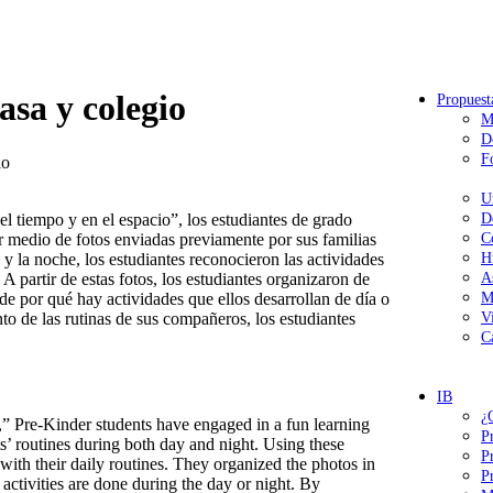
asa y colegio
Propuest
M
D
F
io
U
 tiempo y en el espacio”, los estudiantes de grado
D
or medio de fotos enviadas previamente por sus familias
C
a y la noche, los estudiantes reconocieron las actividades
H
 A partir de estas fotos, los estudiantes organizaron de
A
e por qué hay actividades que ellos desarrollan de día o
M
to de las rutinas de sus compañeros, los estudiantes
V
C
IB
¿
” Pre-Kinder students have engaged in a fun learning
P
s’ routines during both day and night. Using these
P
d with their daily routines. They organized the photos in
P
ctivities are done during the day or night. By