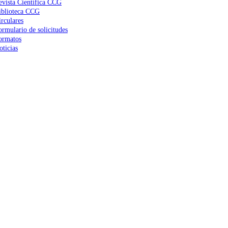
evista Científica CCG
iblioteca CCG
irculares
ormulario de solicitudes
ormatos
oticias