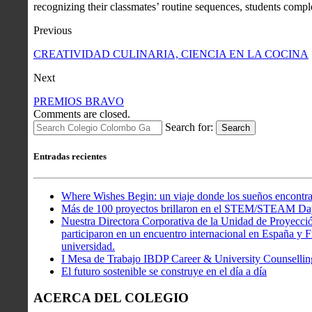
recognizing their classmates’ routine sequences, students compl
Previous
CREATIVIDAD CULINARIA, CIENCIA EN LA COCINA
Next
PREMIOS BRAVO
Comments are closed.
Search for:
Search
Entradas recientes
Where Wishes Begin: un viaje donde los sueños encontra
Más de 100 proyectos brillaron en el STEM/STEAM Da
Nuestra Directora Corporativa de la Unidad de Proyecció
participaron en un encuentro internacional en España y Fr
universidad.
I Mesa de Trabajo IBDP Career & University Counsellin
El futuro sostenible se construye en el día a día
ACERCA DEL COLEGIO