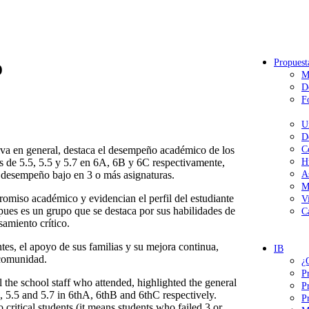
o
Propuest
M
D
F
U
D
va en general, destaca el desempeño académico de los
C
os de 5.5, 5.5 y 5.7 en 6A, 6B y 6C respectivamente,
H
n desempeño bajo en 3 o más asignaturas.
A
M
omiso académico y evidencian el perfil del estudiante
V
pues es un grupo que se destaca por sus habilidades de
C
amiento crítico.
es, el apoyo de sus familias y su mejora continua,
IB
 comunidad.
¿
P
 the school staff who attended, highlighted the general
P
 5.5 and 5.7 in 6thA, 6thB and 6thC respectively.
P
 critical students (it means students who failed 3 or