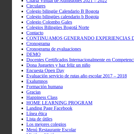
Charla Virtual de Admisiones 2021 – 2022
Circulares
Colegio bilingüe Calendario B Bogota
Colegio bilingües calendario b Bogota
Colegio Colombo Gales
Colegios Bilingües Bogotá Norte
Contacto
CONTINUAMOS GENERANDO EXPERIENCIAS DE
Cronograma
Cronograma de evaluaciones
DEMO
Docentes Certificados Internacionalmente en Competenci
Dona Juguetes y haz feliz un niño
Encuesta Open Day
Evaluación servicio de rutas año escolar 2017 – 2018
Exalumnos
Formación humana
Gracias
Happiness Class
HOME LEARNING PROGRAM
Landing Page Facebook
Línea ética
Lista de útiles
Los mejores colegios
Menú Restaurante Escolar