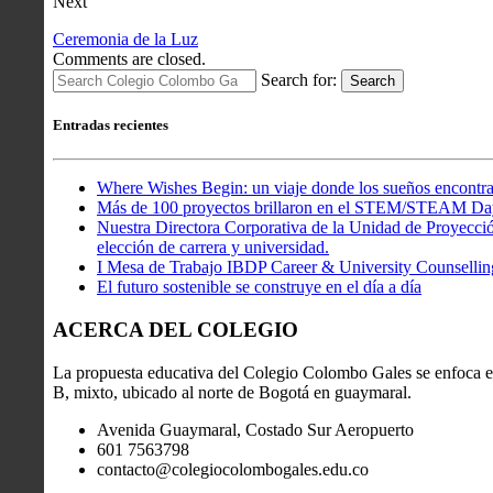
Next
Ceremonia de la Luz
Comments are closed.
Search for:
Search
Entradas recientes
Where Wishes Begin: un viaje donde los sueños encontra
Más de 100 proyectos brillaron en el STEM/STEAM Da
Nuestra Directora Corporativa de la Unidad de Proyección
elección de carrera y universidad.
I Mesa de Trabajo IBDP Career & University Counsellin
El futuro sostenible se construye en el día a día
ACERCA DEL COLEGIO
La propuesta educativa del Colegio Colombo Gales se enfoca en
B, mixto, ubicado al norte de Bogotá en guaymaral.
Avenida Guaymaral, Costado Sur Aeropuerto
601 7563798
contacto@colegiocolombogales.edu.co