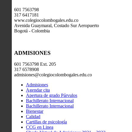
601 7563798
317 6417181
www.colegiocolombogales.edu.co
Avenida Guaymaral, Costado Sur Aeropuerto
Bogotá - Colombia
ADMISIONES
601 7563798 Ext. 205
317 6578908
admisiones@colegiocolombogales.edu.co
Admisiones
Agendar cita
Apertura de grado Párvulos
Bachillerato Internacional
Bachillerato Internacional
Bienestar
Calidad
Cartillas de psicología
CCG en Linea