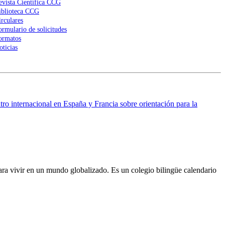
evista Científica CCG
iblioteca CCG
irculares
ormulario de solicitudes
ormatos
oticias
ro internacional en España y Francia sobre orientación para la
ra vivir en un mundo globalizado. Es un colegio bilingüe calendario