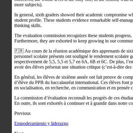
more subjects).
In general, sixth graders showed their academic compromise wh
student profile. These students evidence remarkable self-manage
thinking skills.
The evaluation commission recognizes these students progress, 
Furthermore, they are exhorted to keep growing in our commun
🇫🇷 Au cours de la réunion académique des apprenants de sixi
personnel scolaire présents ont souligné le rendement scolaire 
respectivement de 5,5, 5,5 et 5,7 en 6A, 6B et 6C. De plus, l’en
avoir des élèves présenat une situation critique (c’est-à-dire de
En général, les élèves de sixième année ont fait preuve de com
d’élève du PPB du baccalauréat international. Ces élèves font 
en socialisation, en recherche, en communication et en pensée c
La commission d’évaluation reconnaît les progrès de ces étudiant
En outre, ils sont exhortés à continuer et à grandir dans notre
Previous
Empoderamiento y liderazgo