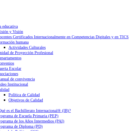
a educativa
isión y Visión
ocentes Certificados Internacionalmente en Competencias Digitales y en TICS
ormación humana
Actividades Culturales
nidad de Proyección Profesional
epartamentos
onvenios
uerta Escolar
sociaciones
anual de convivencia
ideo Institucional
alidad
Política de Calidad
Objetivos de Calidad
Qué es el Bachillerato Internacional® (IB)?
rograma de Escuela Primaria (PEP)
rograma de los Años Intermedios (PAI)
rograma de Diploma (PD)