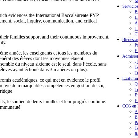
M
Servicio
B
ich evidences the International Baccalaureate PYP
L
ment, social, inquiry, communication, and critical
A
T
Cl
their families support and their continuous improvement.
Bienesta
ity.
P
E
ème année, les enseignants et tous les membres du
Admisio
général des élèves dont les moyennes étaient
¿
semble du niveau sixieme est le seul, dans l’école, sans
T
s élèves ayant échoué dans 3 matières ou plus).
T
Exalumn
promis académiques, ce qui met en évidence le profil
Q
preuve de remarquables compétences en gestion de soi,
T
ritique.
E
E
s, le soutien de leurs familles et leur progrés continue.
CCG en l
 communauté.
A
B
P
T
R