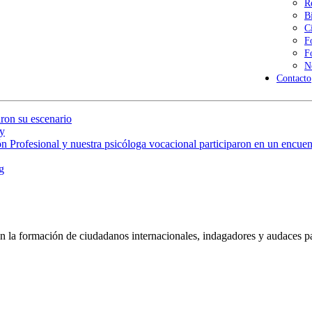
R
B
C
F
F
N
Contacto
ron su escenario
y
 Profesional y nuestra psicóloga vocacional participaron en un encuent
g
 la formación de ciudadanos internacionales, indagadores y audaces pa