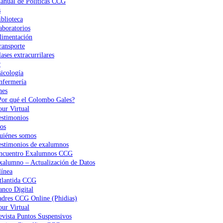
anual de Políticas CCG
s
iblioteca
aboratorios
limentación
ransporte
ases extracurrilares
r
sicología
nfermería
nes
Por qué el Colombo Gales?
our Virtual
estimonios
os
uiénes somos
estimonios de exalumnos
ncuentro Exalumnos CCG
xalumno – Actualización de Datos
ínea
tlantida CCG
anco Digital
adres CCG Online (Phidias)
our Virtual
evista Puntos Suspensivos