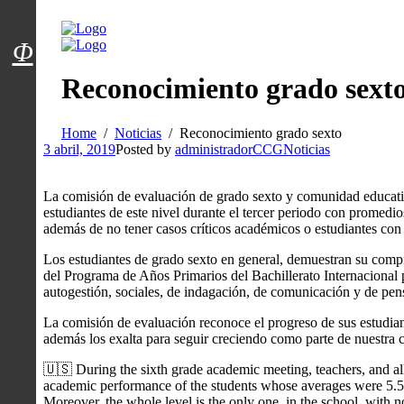
Menú usuarios
Φ
Reconocimiento grado sext
Home
Noticias
Reconocimiento grado sexto
3 abril, 2019
Posted by
administradorCCG
Noticias
La comisión de evaluación de grado sexto y comunidad educati
estudiantes de este nivel durante el tercer periodo con promedi
además de no tener casos críticos académicos o estudiantes co
Los estudiantes de grado sexto en general, demuestran su compr
del Programa de Años Primarios del Bachillerato Internacional 
autogestión, sociales, de indagación, de comunicación y de pens
La comisión de evaluación reconoce el progreso de sus estudiant
además los exalta para seguir creciendo como parte de nuestra
🇺🇸 During the sixth grade academic meeting, teachers, and all
academic performance of the students whose averages were 5.5,
Moreover, the whole level is the only one, in the school, with no