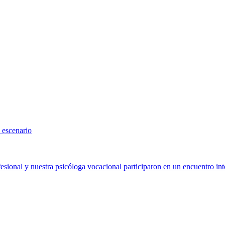
 escenario
sional y nuestra psicóloga vocacional participaron en un encuentro int