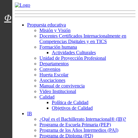
Menú usuarios
Φ
Propuesta educativa
Misión y Visión
Docentes Certificados Internacionalmente en
Competencias Digitales y en TICS
Formación humana
Actividades Culturales
Unidad de Proyección Profesional
Departamentos
Convenios
Huerta Escolar
Asociaciones
Manual de convivencia
Video Institucional
Calidad
Política de Calidad
Objetivos de Calidad
IB
¿Qué es el Bachillerato Internacional® (IB)?
Programa de Escuela Primaria (PEP)
Programa de los Años Intermedios (PAI)
Programa de Diploma (PD)