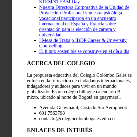
STEM/STEAM Day
Nuestra Directora Corporativa de la Unidad de
Proyección Profesional y nuestra psicóloga
vocacional participaron en un encuentro
internacional en España y Francia sobre
orientación para la elección de carrera y
universidad.
I Mesa de Trabajo IBDP Career & University
Counselling
El futuro sostenible se construye en el día a día
ACERCA DEL COLEGIO
La propuesta educativa del Colegio Colombo Gales se
enfoca en la formación de ciudadanos internacionales,
indagadores y audaces para vivir en un mundo
globalizado. Es un colegio bilingüe calendario B,
mixto, ubicado al norte de Bogotá en guaymaral.
Avenida Guaymaral, Costado Sur Aeropuerto
601 7563798
contacto@colegiocolombogales.edu.co
ENLACES DE INTERÉS