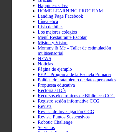
Gracias
Happiness Class
HOME LEARNING PROGRAM
Landing Page Facebook
Línea ética
Lista de útiles
Los mejores colegios
Menú Restaurante Escolar
Misión y Visión
Mommy & Me – Taller de estimulación
multisensorial
NEWS
Noticias
Página de ejemplo
PEP – Programa de la Escuela Primaria
Política de tratamiento de datos personales
Propuesta educativa
Rectoría al Día
Recursos electrónicos de Biblioteca CCG
Registro sesión informativa CCG
Revista
Revista de Investigación CCG
Revista Puntos Suspensivos
Robotic Challenge
Servicios