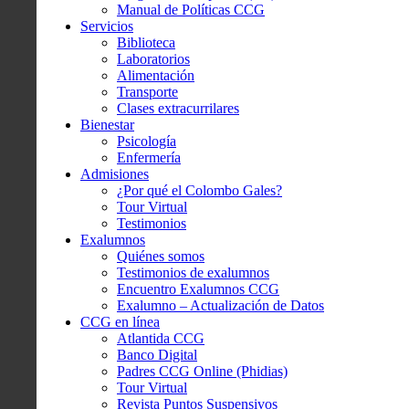
Manual de Políticas CCG
Servicios
Biblioteca
Laboratorios
Alimentación
Transporte
Clases extracurrilares
Bienestar
Psicología
Enfermería
Admisiones
¿Por qué el Colombo Gales?
Tour Virtual
Testimonios
Exalumnos
Quiénes somos
Testimonios de exalumnos
Encuentro Exalumnos CCG
Exalumno – Actualización de Datos
CCG en línea
Atlantida CCG
Banco Digital
Padres CCG Online (Phidias)
Tour Virtual
Revista Puntos Suspensivos