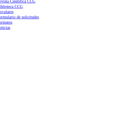
evista Científica CCG
iblioteca CCG
irculares
ormulario de solicitudes
ormatos
oticias