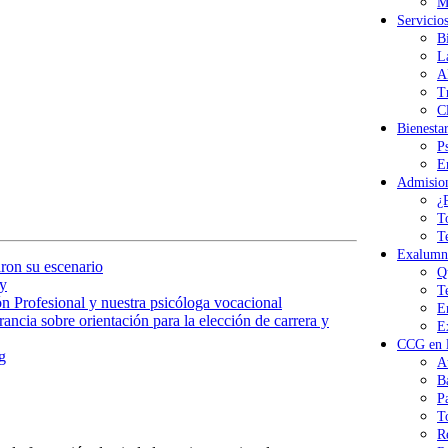
M
Servicio
B
L
A
T
Cl
Bienesta
P
E
Admisio
¿
T
T
Exalumn
ron su escenario
Q
y
T
n Profesional y nuestra psicóloga vocacional
E
ancia sobre orientación para la elección de carrera y
E
CCG en l
g
A
B
P
T
R