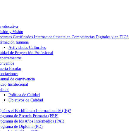
a educativa
isión y Visión
ocentes Certificados Internacionalmente en Competencias Digitales y en TICS
ormación humana
Actividades Culturales
nidad de Proyección Profesional
epartamentos
onvenios
uerta Escolar
sociaciones
anual de convivencia
ideo Institucional
alidad
Política de Calidad
Objetivos de Calidad
Qué es el Bachillerato Internacional® (IB)?
rograma de Escuela Primaria (PEP)
rograma de los Años Intermedios (PAI)
rograma de Diploma (PD)