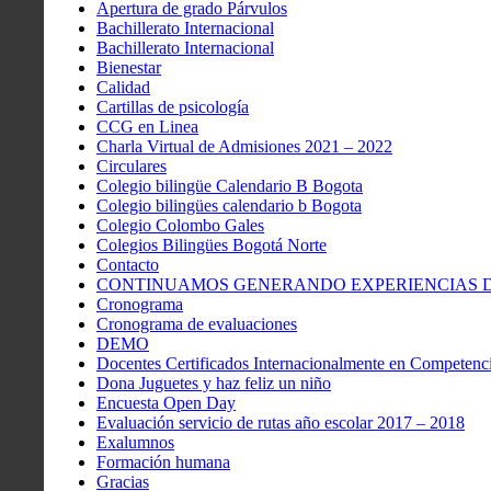
Apertura de grado Párvulos
Bachillerato Internacional
Bachillerato Internacional
Bienestar
Calidad
Cartillas de psicología
CCG en Linea
Charla Virtual de Admisiones 2021 – 2022
Circulares
Colegio bilingüe Calendario B Bogota
Colegio bilingües calendario b Bogota
Colegio Colombo Gales
Colegios Bilingües Bogotá Norte
Contacto
CONTINUAMOS GENERANDO EXPERIENCIAS DE
Cronograma
Cronograma de evaluaciones
DEMO
Docentes Certificados Internacionalmente en Competenci
Dona Juguetes y haz feliz un niño
Encuesta Open Day
Evaluación servicio de rutas año escolar 2017 – 2018
Exalumnos
Formación humana
Gracias