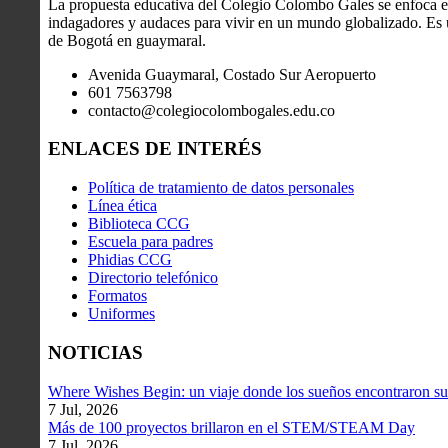
La propuesta educativa del Colegio Colombo Gales se enfoca en
indagadores y audaces para vivir en un mundo globalizado. Es u
de Bogotá en guaymaral.
Avenida Guaymaral, Costado Sur Aeropuerto
601 7563798
contacto@colegiocolombogales.edu.co
ENLACES DE INTERÉS
Política de tratamiento de datos personales
Línea ética
Biblioteca CCG
Escuela para padres
Phidias CCG
Directorio telefónico
Formatos
Uniformes
NOTICIAS
Where Wishes Begin: un viaje donde los sueños encontraron su
7 Jul, 2026
Más de 100 proyectos brillaron en el STEM/STEAM Day
7 Jul, 2026