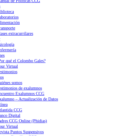
anual de Políticas CCG
s
iblioteca
aboratorios
limentación
ransporte
ases extracurrilares
r
sicología
nfermería
nes
Por qué el Colombo Gales?
our Virtual
estimonios
os
uiénes somos
estimonios de exalumnos
ncuentro Exalumnos CCG
xalumno – Actualización de Datos
ínea
tlantida CCG
anco Digital
adres CCG Online (Phidias)
our Virtual
evista Puntos Suspensivos