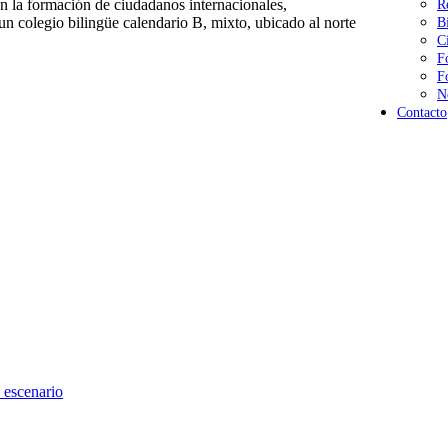
 la formación de ciudadanos internacionales,
R
n colegio bilingüe calendario B, mixto, ubicado al norte
B
C
F
F
N
Contacto
 escenario