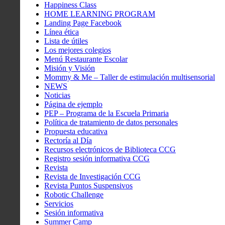
Happiness Class
HOME LEARNING PROGRAM
Landing Page Facebook
Línea ética
Lista de útiles
Los mejores colegios
Menú Restaurante Escolar
Misión y Visión
Mommy & Me – Taller de estimulación multisensorial
NEWS
Noticias
Página de ejemplo
PEP – Programa de la Escuela Primaria
Política de tratamiento de datos personales
Propuesta educativa
Rectoría al Día
Recursos electrónicos de Biblioteca CCG
Registro sesión informativa CCG
Revista
Revista de Investigación CCG
Revista Puntos Suspensivos
Robotic Challenge
Servicios
Sesión informativa
Summer Camp