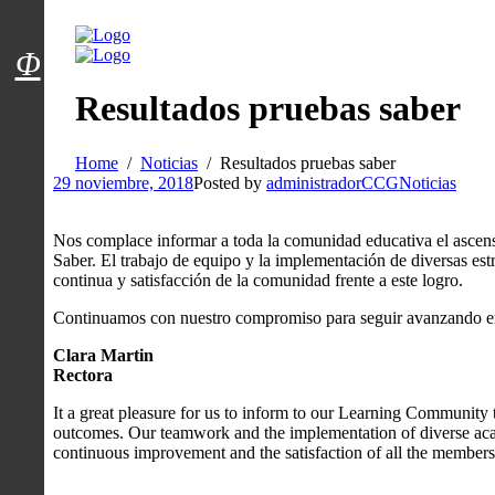
Menú usuarios
Φ
Resultados pruebas saber
Home
Noticias
Resultados pruebas saber
29 noviembre, 2018
Posted by
administradorCCG
Noticias
Nos complace informar a toda la comunidad educativa el ascenso
Saber. El trabajo de equipo y la implementación de diversas es
continua y satisfacción de la comunidad frente a este logro.
Continuamos con nuestro compromiso para seguir avanzando en 
Clara Martin
Rectora
It a great pleasure for us to inform to our Learning Community
outcomes. Our teamwork and the implementation of diverse aca
continuous improvement and the satisfaction of all the member