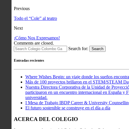
Previous
Todo el “Cole” al teatro
Next
¡Cómo Nos Expresamos!
Comments are closed.
Search for:
Search
Entradas recientes
Where Wishes Begin: un viaje donde los sueños encontra
Más de 100 proyectos brillaron en el STEM/STEAM Da
Nuestra Directora Corporativa de la Unidad de Proyecció
participaron en un encuentro internacional en España y Fr
universidad.
I Mesa de Trabajo IBDP Career & University Counsellin
El futuro sostenible se construye en el día a día
ACERCA DEL COLEGIO