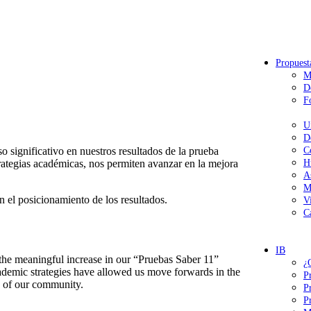
Propuest
M
D
F
U
D
 significativo en nuestros resultados de la prueba
C
trategias académicas, nos permiten avanzar en la mejora
H
A
M
el posicionamiento de los resultados.
V
C
IB
 the meaningful increase in our “Pruebas Saber 11”
¿
demic strategies have allowed us move forwards in the
P
s of our community.
P
P