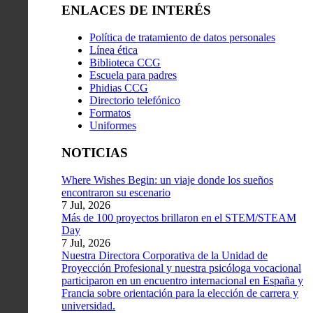
ENLACES DE INTERÉS
Política de tratamiento de datos personales
Línea ética
Biblioteca CCG
Escuela para padres
Phidias CCG
Directorio telefónico
Formatos
Uniformes
NOTICIAS
Where Wishes Begin: un viaje donde los sueños
encontraron su escenario
7 Jul, 2026
Más de 100 proyectos brillaron en el STEM/STEAM
Day
7 Jul, 2026
Nuestra Directora Corporativa de la Unidad de
Proyección Profesional y nuestra psicóloga vocacional
participaron en un encuentro internacional en España y
Francia sobre orientación para la elección de carrera y
universidad.