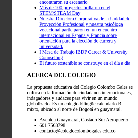
encontraron su escenario
Más de 100 proyectos brillaron en el
STEM/STEAM Day
Nuestra Directora Corporativa de la Unidad de
Proyección Profesional y nuestra psicóloga
vocacional participaron en un encuentro
internacional en España y Francia sobre
orientación para la elección de carrera y
universidad.
I Mesa de Trabajo IBDP Career & University
Counselling
El futuro sostenible se construye en el día a día
ACERCA DEL COLEGIO
La propuesta educativa del Colegio Colombo Gales se
enfoca en la formación de ciudadanos internacionales,
indagadores y audaces para vivir en un mundo
globalizado. Es un colegio bilingüe calendario B,
mixto, ubicado al norte de Bogotá en guaymaral.
Avenida Guaymaral, Costado Sur Aeropuerto
601 7563798
contacto@colegiocolombogales.edu.co