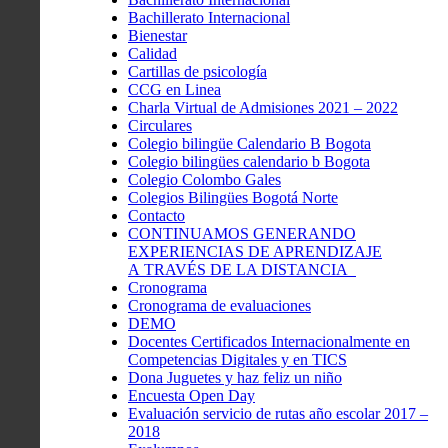
Bachillerato Internacional
Bienestar
Calidad
Cartillas de psicología
CCG en Linea
Charla Virtual de Admisiones 2021 – 2022
Circulares
Colegio bilingüe Calendario B Bogota
Colegio bilingües calendario b Bogota
Colegio Colombo Gales
Colegios Bilingües Bogotá Norte
Contacto
CONTINUAMOS GENERANDO
EXPERIENCIAS DE APRENDIZAJE
A TRAVÉS DE LA DISTANCIA
Cronograma
Cronograma de evaluaciones
DEMO
Docentes Certificados Internacionalmente en
Competencias Digitales y en TICS
Dona Juguetes y haz feliz un niño
Encuesta Open Day
Evaluación servicio de rutas año escolar 2017 –
2018