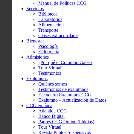
Manual de Políticas CCG
Servicios
Biblioteca
Laboratorios
Alimentación
Transporte
Clases extracurrilares
Bienestar
Psicología
Enfermería
Admisiones
¿Por qué el Colombo Gales?
Tour Virtual
Testimonios
Exalumnos
Quiénes somos
Testimonios de exalumnos
Encuentro Exalumnos CCG
Exalumno – Actualización de Datos
CCG en línea
Atlantida CCG
Banco Digital
Padres CCG Online (Phidias)
Tour Virtual
Revista Puntos Suspensivos