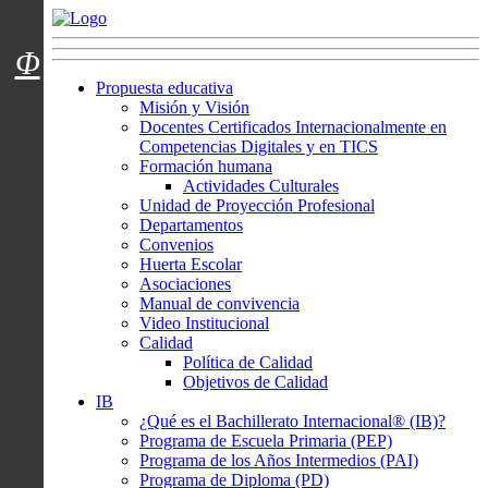
Menú usuarios
Φ
Propuesta educativa
Misión y Visión
Docentes Certificados Internacionalmente en
Competencias Digitales y en TICS
Formación humana
Actividades Culturales
Unidad de Proyección Profesional
Departamentos
Convenios
Huerta Escolar
Asociaciones
Manual de convivencia
Video Institucional
Calidad
Política de Calidad
Objetivos de Calidad
IB
¿Qué es el Bachillerato Internacional® (IB)?
Programa de Escuela Primaria (PEP)
Programa de los Años Intermedios (PAI)
Programa de Diploma (PD)