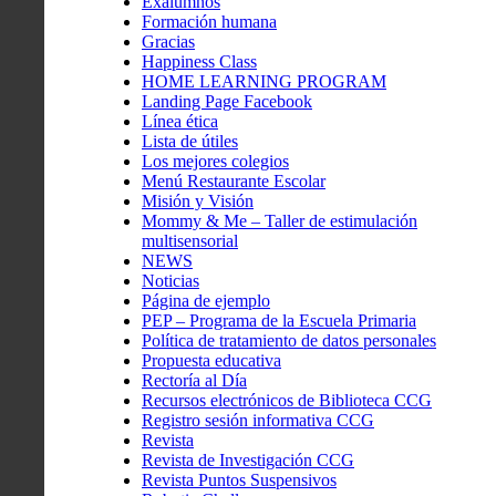
Exalumnos
Formación humana
Gracias
Happiness Class
HOME LEARNING PROGRAM
Landing Page Facebook
Línea ética
Lista de útiles
Los mejores colegios
Menú Restaurante Escolar
Misión y Visión
Mommy & Me – Taller de estimulación
multisensorial
NEWS
Noticias
Página de ejemplo
PEP – Programa de la Escuela Primaria
Política de tratamiento de datos personales
Propuesta educativa
Rectoría al Día
Recursos electrónicos de Biblioteca CCG
Registro sesión informativa CCG
Revista
Revista de Investigación CCG
Revista Puntos Suspensivos