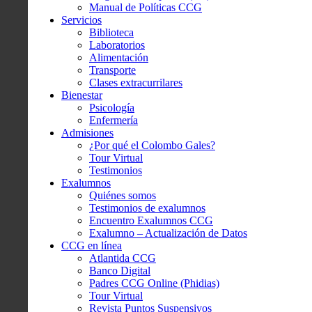
Manual de Políticas CCG
Servicios
Biblioteca
Laboratorios
Alimentación
Transporte
Clases extracurrilares
Bienestar
Psicología
Enfermería
Admisiones
¿Por qué el Colombo Gales?
Tour Virtual
Testimonios
Exalumnos
Quiénes somos
Testimonios de exalumnos
Encuentro Exalumnos CCG
Exalumno – Actualización de Datos
CCG en línea
Atlantida CCG
Banco Digital
Padres CCG Online (Phidias)
Tour Virtual
Revista Puntos Suspensivos