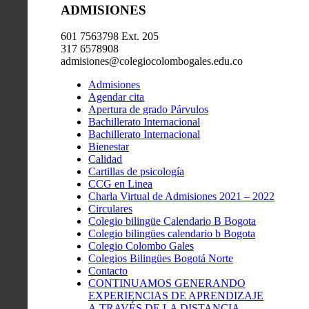
ADMISIONES
601 7563798 Ext. 205
317 6578908
admisiones@colegiocolombogales.edu.co
Admisiones
Agendar cita
Apertura de grado Párvulos
Bachillerato Internacional
Bachillerato Internacional
Bienestar
Calidad
Cartillas de psicología
CCG en Linea
Charla Virtual de Admisiones 2021 – 2022
Circulares
Colegio bilingüe Calendario B Bogota
Colegio bilingües calendario b Bogota
Colegio Colombo Gales
Colegios Bilingües Bogotá Norte
Contacto
CONTINUAMOS GENERANDO
EXPERIENCIAS DE APRENDIZAJE
A TRAVÉS DE LA DISTANCIA