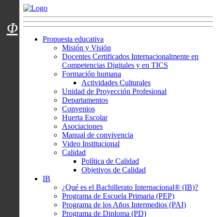
Menú usuarios
Φ
Propuesta educativa
Misión y Visión
Docentes Certificados Internacionalmente en
Competencias Digitales y en TICS
Formación humana
Actividades Culturales
Unidad de Proyección Profesional
Departamentos
Convenios
Huerta Escolar
Asociaciones
Manual de convivencia
Video Institucional
Calidad
Política de Calidad
Objetivos de Calidad
IB
¿Qué es el Bachillerato Internacional® (IB)?
Programa de Escuela Primaria (PEP)
Programa de los Años Intermedios (PAI)
Programa de Diploma (PD)