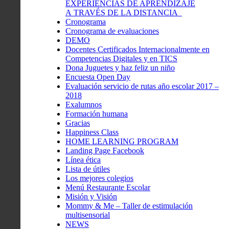
EXPERIENCIAS DE APRENDIZAJE
A TRAVÉS DE LA DISTANCIA
Cronograma
Cronograma de evaluaciones
DEMO
Docentes Certificados Internacionalmente en
Competencias Digitales y en TICS
Dona Juguetes y haz feliz un niño
Encuesta Open Day
Evaluación servicio de rutas año escolar 2017 –
2018
Exalumnos
Formación humana
Gracias
Happiness Class
HOME LEARNING PROGRAM
Landing Page Facebook
Línea ética
Lista de útiles
Los mejores colegios
Menú Restaurante Escolar
Misión y Visión
Mommy & Me – Taller de estimulación
multisensorial
NEWS