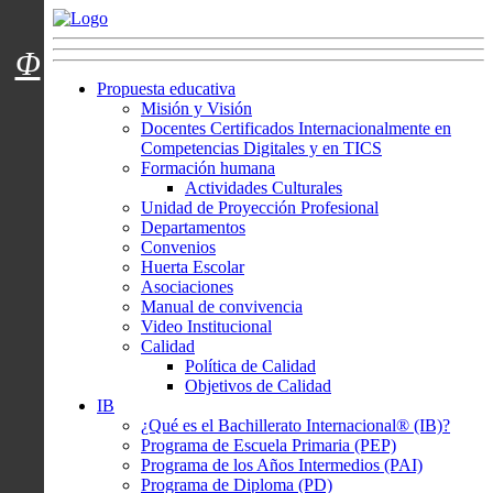
Menú usuarios
Φ
Propuesta educativa
Misión y Visión
Docentes Certificados Internacionalmente en
Competencias Digitales y en TICS
Formación humana
Actividades Culturales
Unidad de Proyección Profesional
Departamentos
Convenios
Huerta Escolar
Asociaciones
Manual de convivencia
Video Institucional
Calidad
Política de Calidad
Objetivos de Calidad
IB
¿Qué es el Bachillerato Internacional® (IB)?
Programa de Escuela Primaria (PEP)
Programa de los Años Intermedios (PAI)
Programa de Diploma (PD)