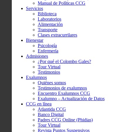
Manual de Políticas CCG
Servicios
Biblioteca
Laboratorios
Alimentación
Transporte
Clases extracurrilares
Bienestar
Psicología
Enfermería
Admisiones
¿Por qué el Colombo Gales?
Tour Virtual
Testimonios
Exalumnos
Quiénes somos
Testimonios de exalumnos
Encuentro Exalumnos CCG
Exalumno – Actualización de Datos
CCG en línea
Atlantida CCG
Banco Digital
Padres CCG Online (Phidias)
Tour Virtual
Revista Puntos Suspensivos