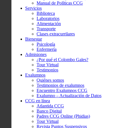
Manual de Políticas CCG
Servicios
Biblioteca
Laboratorios
Alimentación
Transporte
Clases extracurrilares
Bienestar
Psicología
Enfermería
Admisiones
¿Por qué el Colombo Gales?
Tour Virtual
Testimonios
Exalumnos
Quiénes somos
Testimonios de exalumnos
Encuentro Exalumnos CCG
Exalumno – Actualización de Datos
CCG en línea
Atlantida CCG
Banco Digital
Padres CCG Online (Phidias)
Tour Virtual
Revista Puntos Suspensivos