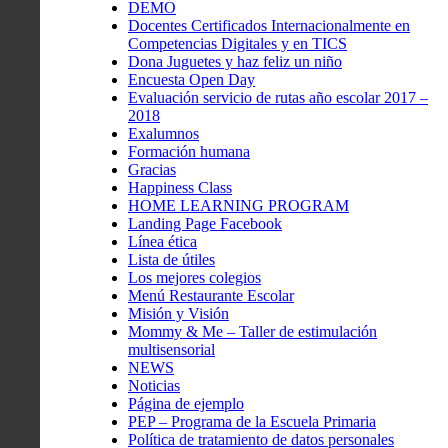
DEMO
Docentes Certificados Internacionalmente en
Competencias Digitales y en TICS
Dona Juguetes y haz feliz un niño
Encuesta Open Day
Evaluación servicio de rutas año escolar 2017 –
2018
Exalumnos
Formación humana
Gracias
Happiness Class
HOME LEARNING PROGRAM
Landing Page Facebook
Línea ética
Lista de útiles
Los mejores colegios
Menú Restaurante Escolar
Misión y Visión
Mommy & Me – Taller de estimulación
multisensorial
NEWS
Noticias
Página de ejemplo
PEP – Programa de la Escuela Primaria
Política de tratamiento de datos personales