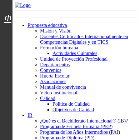
Menú usuarios
Φ
Propuesta educativa
Misión y Visión
Docentes Certificados Internacionalmente en
Competencias Digitales y en TICS
Formación humana
Actividades Culturales
Unidad de Proyección Profesional
Departamentos
Convenios
Huerta Escolar
Asociaciones
Manual de convivencia
Video Institucional
Calidad
Política de Calidad
Objetivos de Calidad
IB
¿Qué es el Bachillerato Internacional® (IB)?
Programa de Escuela Primaria (PEP)
Programa de los Años Intermedios (PAI)
Programa de Diploma (PD)