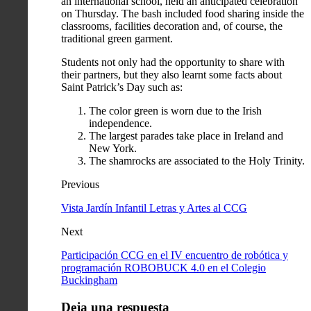
an international school, held an anticipated celebration
on Thursday. The bash included food sharing inside the
classrooms, facilities decoration and, of course, the
traditional green garment.
Students not only had the opportunity to share with
their partners, but they also learnt some facts about
Saint Patrick’s Day such as:
The color green is worn due to the Irish
independence.
The largest parades take place in Ireland and
New York.
The shamrocks are associated to the Holy Trinity.
Previous
izmir
Vista Jardín Infantil Letras y Artes al CCG
escort
izmir
Next
escort
bayan
Participación CCG en el IV encuentro de robótica y
buca
programación ROBOBUCK 4.0 en el Colegio
escort
Buckingham
Deja una respuesta