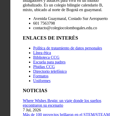
indagadores y audaces para vivir en un mundo
globalizado. Es un colegio bilingüe calendario B,
mixto, ubicado al norte de Bogotá en guaymaral.
Avenida Guaymaral, Costado Sur Aeropuerto
601 7563798
contacto@colegiocolombogales.edu.co
ENLACES DE INTERÉS
Política de tratamiento de datos personales
Línea ética
Biblioteca CCG
Escuela para padres
Phidias CCG
Directorio telefónico
Formatos
Uniformes
NOTICIAS
Where Wishes Begin: un viaje donde los sueños
encontraron su escenario
7 Jul, 2026
Más de 100 proyectos brillaron en el STEM/STEAM