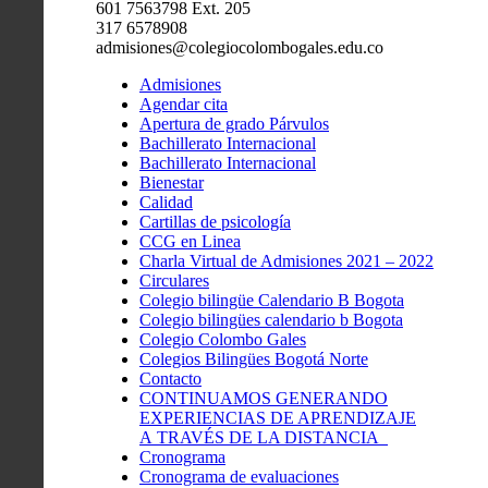
601 7563798 Ext. 205
317 6578908
admisiones@colegiocolombogales.edu.co
Admisiones
Agendar cita
Apertura de grado Párvulos
Bachillerato Internacional
Bachillerato Internacional
Bienestar
Calidad
Cartillas de psicología
CCG en Linea
Charla Virtual de Admisiones 2021 – 2022
Circulares
Colegio bilingüe Calendario B Bogota
Colegio bilingües calendario b Bogota
Colegio Colombo Gales
Colegios Bilingües Bogotá Norte
Contacto
CONTINUAMOS GENERANDO
EXPERIENCIAS DE APRENDIZAJE
A TRAVÉS DE LA DISTANCIA
Cronograma
Cronograma de evaluaciones