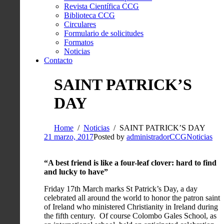
Revista Científica CCG
Biblioteca CCG
Circulares
Formulario de solicitudes
Formatos
Noticias
Contacto
SAINT PATRICK’S
DAY
Home
Noticias
SAINT PATRICK’S DAY
21 marzo, 2017
Posted by
administradorCCG
Noticias
“A best friend is like a four-leaf clover: hard to find
and lucky to have”
Friday 17th March marks St Patrick’s Day, a day
celebrated all around the world to honor the patron saint
of Ireland who ministered Christianity in Ireland during
the fifth century. Of course Colombo Gales School, as