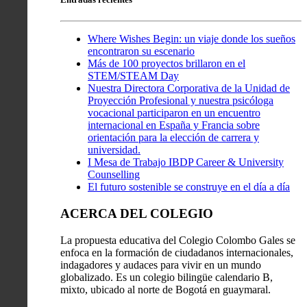
Where Wishes Begin: un viaje donde los sueños
encontraron su escenario
Más de 100 proyectos brillaron en el
STEM/STEAM Day
Nuestra Directora Corporativa de la Unidad de
Proyección Profesional y nuestra psicóloga
vocacional participaron en un encuentro
internacional en España y Francia sobre
orientación para la elección de carrera y
universidad.
I Mesa de Trabajo IBDP Career & University
Counselling
El futuro sostenible se construye en el día a día
ACERCA DEL COLEGIO
La propuesta educativa del Colegio Colombo Gales se
enfoca en la formación de ciudadanos internacionales,
indagadores y audaces para vivir en un mundo
globalizado. Es un colegio bilingüe calendario B,
mixto, ubicado al norte de Bogotá en guaymaral.