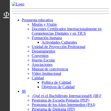
Menú usuarios
Φ
Propuesta educativa
Misión y Visión
Docentes Certificados Internacionalmente en
Competencias Digitales y en TICS
Formación humana
Actividades Culturales
Unidad de Proyección Profesional
Departamentos
Convenios
Huerta Escolar
Asociaciones
Manual de convivencia
Video Institucional
Calidad
Política de Calidad
Objetivos de Calidad
IB
¿Qué es el Bachillerato Internacional® (IB)?
Programa de Escuela Primaria (PEP)
Programa de los Años Intermedios (PAI)
Programa de Diploma (PD)