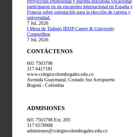
Proyección Profesional y nuestra psicóloga vocacional
participaron en un encuentro internacional en España y
Francia sobre orientación para la elección de carrera y
universidad.
7 Jul, 2026
I Mesa de Trabajo IBDP Career & University
Counselling
7 Jul, 2026
CONTÁCTENOS
601 7563798
317 6417181
www.colegiocolombogales.edu.co
Avenida Guaymaral, Costado Sur Aeropuerto
Bogotá - Colombia
ADMISIONES
601 7563798 Ext. 205
317 6578908
admisiones@colegiocolombogales.edu.co