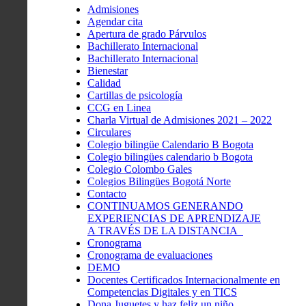
Admisiones
Agendar cita
Apertura de grado Párvulos
Bachillerato Internacional
Bachillerato Internacional
Bienestar
Calidad
Cartillas de psicología
CCG en Linea
Charla Virtual de Admisiones 2021 – 2022
Circulares
Colegio bilingüe Calendario B Bogota
Colegio bilingües calendario b Bogota
Colegio Colombo Gales
Colegios Bilingües Bogotá Norte
Contacto
CONTINUAMOS GENERANDO
EXPERIENCIAS DE APRENDIZAJE
A TRAVÉS DE LA DISTANCIA
Cronograma
Cronograma de evaluaciones
DEMO
Docentes Certificados Internacionalmente en
Competencias Digitales y en TICS
Dona Juguetes y haz feliz un niño