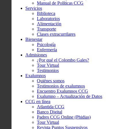
Manual de Políticas CCG
Servicios
Biblioteca
Laboratorios
Alimentación
Transporte
Clases extracurrilares
Bienestar
Psicología
Enfermería
Admisiones
¿Por qué el Colombo Gales?
Tour Virtual
Testimonios
Exalumnos
Quiénes somos
Testimonios de exalumnos
Encuentro Exalumnos CCG
Exalumno – Actualización de Datos
CCG en línea
Atlantida CCG
Banco Digital
Padres CCG Online (Phidias)
Tour Virtual
Revista Puntos Suspensivos