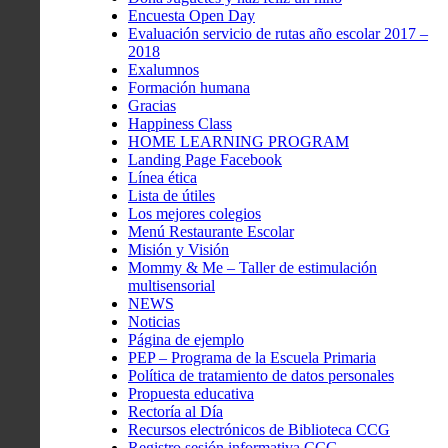
Encuesta Open Day
Evaluación servicio de rutas año escolar 2017 –
2018
Exalumnos
Formación humana
Gracias
Happiness Class
HOME LEARNING PROGRAM
Landing Page Facebook
Línea ética
Lista de útiles
Los mejores colegios
Menú Restaurante Escolar
Misión y Visión
Mommy & Me – Taller de estimulación
multisensorial
NEWS
Noticias
Página de ejemplo
PEP – Programa de la Escuela Primaria
Política de tratamiento de datos personales
Propuesta educativa
Rectoría al Día
Recursos electrónicos de Biblioteca CCG
Registro sesión informativa CCG