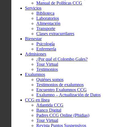
Manual de Políticas CCG
Servicios
Biblioteca
Laboratorios
Alimentación
Transporte
Clases extracurrilares
Bienestar
Psicología
Enfermería
Admisiones
¿Por qué el Colombo Gales?
Tour Virtual
Testimonios
Exalumnos
Quiénes somos
Testimonios de exalumnos
Encuentro Exalumnos CCG
Exalumno – Actualización de Datos
CCG en línea
Atlantida CCG
Banco Digital
Padres CCG Online (Phidias)
Tour Virtual
Revista Puntos Suspensivos