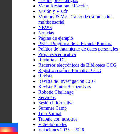
Los mejores colegios
Menú Restaurante Escolar
Misión y Visión
Mommy & Me – Taller de estimulación
multisensorial
NEWS
Noticias
Página de ejemplo
PEP – Programa de la Escuela Primaria
Política de tratamiento de datos personales
Propuesta educativa
Rectoría al Día
Recursos electrónicos de Biblioteca CCG
Registro sesión informativa CCG
Revista
Revista de Investigación CCG
Revista Puntos Suspensivos
Robotic Challenge
Servicios
Sesión informativa
Summer Camp
Tour Virtual
Trabaje con nosotros
Videotutoriales
Votaciones 2025 – 2026