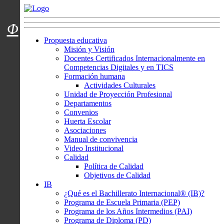
Menú usuarios
Φ
Propuesta educativa
Misión y Visión
Docentes Certificados Internacionalmente en
Competencias Digitales y en TICS
Formación humana
Actividades Culturales
Unidad de Proyección Profesional
Departamentos
Convenios
Huerta Escolar
Asociaciones
Manual de convivencia
Video Institucional
Calidad
Política de Calidad
Objetivos de Calidad
IB
¿Qué es el Bachillerato Internacional® (IB)?
Programa de Escuela Primaria (PEP)
Programa de los Años Intermedios (PAI)
Programa de Diploma (PD)