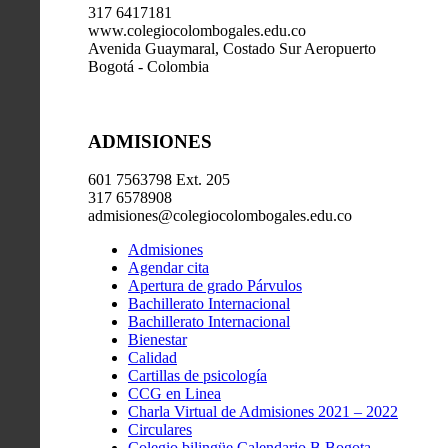
317 6417181
www.colegiocolombogales.edu.co
Avenida Guaymaral, Costado Sur Aeropuerto
Bogotá - Colombia
ADMISIONES
601 7563798 Ext. 205
317 6578908
admisiones@colegiocolombogales.edu.co
Admisiones
Agendar cita
Apertura de grado Párvulos
Bachillerato Internacional
Bachillerato Internacional
Bienestar
Calidad
Cartillas de psicología
CCG en Linea
Charla Virtual de Admisiones 2021 – 2022
Circulares
Colegio bilingüe Calendario B Bogota