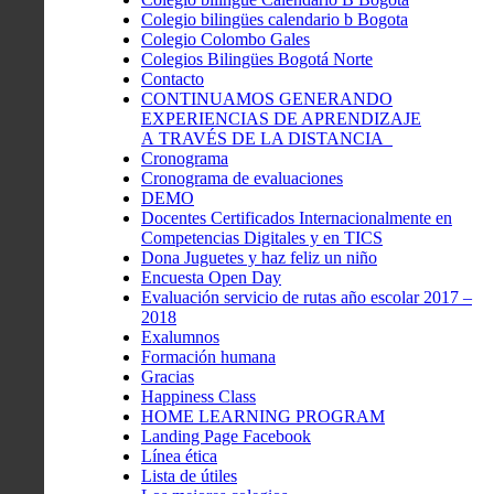
Colegio bilingües calendario b Bogota
Colegio Colombo Gales
Colegios Bilingües Bogotá Norte
Contacto
CONTINUAMOS GENERANDO
EXPERIENCIAS DE APRENDIZAJE
A TRAVÉS DE LA DISTANCIA
Cronograma
Cronograma de evaluaciones
DEMO
Docentes Certificados Internacionalmente en
Competencias Digitales y en TICS
Dona Juguetes y haz feliz un niño
Encuesta Open Day
Evaluación servicio de rutas año escolar 2017 –
2018
Exalumnos
Formación humana
Gracias
Happiness Class
HOME LEARNING PROGRAM
Landing Page Facebook
Línea ética
Lista de útiles