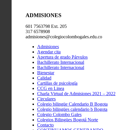
ADMISIONES
601 7563798 Ext. 205
317 6578908
admisiones@colegiocolombogales.edu.co
Admisiones
Agendar cita
Apertura de grado Párvulos
Bachillerato Internacional
Bachillerato Internacional
Bienestar
Calidad
Cartillas de psicología
CCG en Linea
Charla Virtual de Admisiones 2021 – 2022
Circulares
Colegio bilingüe Calendario B Bogota
Colegio bilingües calendario b Bogota
Colegio Colombo Gales
Colegios Bilingües Bogotá Norte
Contacto