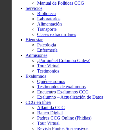
Manual de Políticas CCG
Servicios
Biblioteca
Laboratorios
Alimentación
Transporte
Clases extracurrilares
Bienestar
Psicología
Enfermería
Admisiones
¿Por qué el Colombo Gales?
Tour Virtual
Testimonios
Exalumnos
Quiénes somos
Testimonios de exalumnos
Encuentro Exalumnos CCG
Exalumno – Actualización de Datos
CCG en línea
Atlantida CCG
Banco Digital
Padres CCG Online (Phidias)
Tour Virtual
Revista Puntos Suspensivos