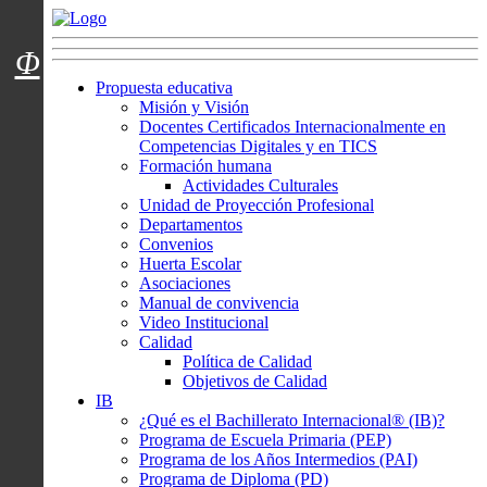
Menú usuarios
Φ
Propuesta educativa
Misión y Visión
Docentes Certificados Internacionalmente en
Competencias Digitales y en TICS
Formación humana
Actividades Culturales
Unidad de Proyección Profesional
Departamentos
Convenios
Huerta Escolar
Asociaciones
Manual de convivencia
Video Institucional
Calidad
Política de Calidad
Objetivos de Calidad
IB
¿Qué es el Bachillerato Internacional® (IB)?
Programa de Escuela Primaria (PEP)
Programa de los Años Intermedios (PAI)
Programa de Diploma (PD)