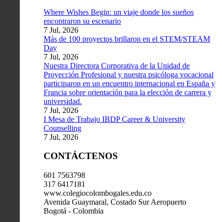
Where Wishes Begin: un viaje donde los sueños
encontraron su escenario
7 Jul, 2026
Más de 100 proyectos brillaron en el STEM/STEAM
Day
7 Jul, 2026
Nuestra Directora Corporativa de la Unidad de
Proyección Profesional y nuestra psicóloga vocacional
participaron en un encuentro internacional en España y
Francia sobre orientación para la elección de carrera y
universidad.
7 Jul, 2026
I Mesa de Trabajo IBDP Career & University
Counselling
7 Jul, 2026
CONTÁCTENOS
601 7563798
317 6417181
www.colegiocolombogales.edu.co
Avenida Guaymaral, Costado Sur Aeropuerto
Bogotá - Colombia