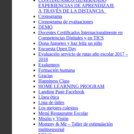
CONTINUAMOS GENERANDO
EXPERIENCIAS DE APRENDIZAJE
A TRAVÉS DE LA DISTANCIA
Cronograma
Cronograma de evaluaciones
DEMO
Docentes Certificados Internacionalmente en
Competencias Digitales y en TICS
Dona Juguetes y haz feliz un niño
Encuesta Open Day
Evaluación servicio de rutas año escolar 2017 –
2018
Exalumnos
Formación humana
Gracias
Happiness Class
HOME LEARNING PROGRAM
Landing Page Facebook
Línea ética
Lista de útiles
Los mejores colegios
Menú Restaurante Escolar
Misión y Visión
Mommy & Me – Taller de estimulación
multisensorial