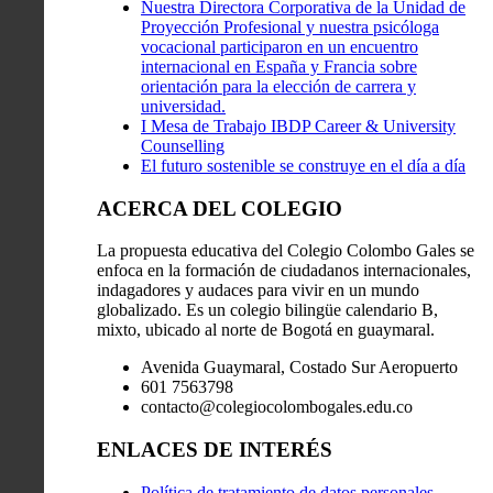
Nuestra Directora Corporativa de la Unidad de
Proyección Profesional y nuestra psicóloga
vocacional participaron en un encuentro
internacional en España y Francia sobre
orientación para la elección de carrera y
universidad.
I Mesa de Trabajo IBDP Career & University
Counselling
El futuro sostenible se construye en el día a día
ACERCA DEL COLEGIO
La propuesta educativa del Colegio Colombo Gales se
enfoca en la formación de ciudadanos internacionales,
indagadores y audaces para vivir en un mundo
globalizado. Es un colegio bilingüe calendario B,
mixto, ubicado al norte de Bogotá en guaymaral.
Avenida Guaymaral, Costado Sur Aeropuerto
601 7563798
contacto@colegiocolombogales.edu.co
ENLACES DE INTERÉS
Política de tratamiento de datos personales