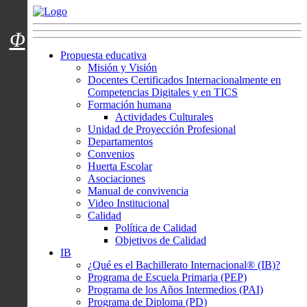
Menú usuarios
Φ
Propuesta educativa
Misión y Visión
Docentes Certificados Internacionalmente en
Competencias Digitales y en TICS
Formación humana
Actividades Culturales
Unidad de Proyección Profesional
Departamentos
Convenios
Huerta Escolar
Asociaciones
Manual de convivencia
Video Institucional
Calidad
Política de Calidad
Objetivos de Calidad
IB
¿Qué es el Bachillerato Internacional® (IB)?
Programa de Escuela Primaria (PEP)
Programa de los Años Intermedios (PAI)
Programa de Diploma (PD)