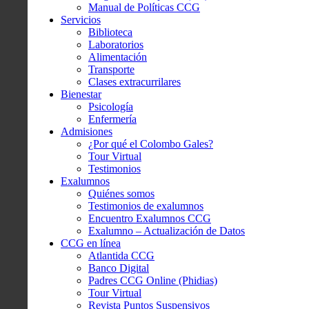
Manual de Políticas CCG
Servicios
Biblioteca
Laboratorios
Alimentación
Transporte
Clases extracurrilares
Bienestar
Psicología
Enfermería
Admisiones
¿Por qué el Colombo Gales?
Tour Virtual
Testimonios
Exalumnos
Quiénes somos
Testimonios de exalumnos
Encuentro Exalumnos CCG
Exalumno – Actualización de Datos
CCG en línea
Atlantida CCG
Banco Digital
Padres CCG Online (Phidias)
Tour Virtual
Revista Puntos Suspensivos