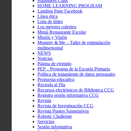
Happiness Class
HOME LEARNING PROGRAM
Landing Page Facebook
Línea ética
Lista de útiles
Los mejores colegios
Menú Restaurante Escolar
Misión y Visión
Mommy & Me – Taller de estimulación
multisensorial
NEWS
Noticias
Página de ejemplo
PEP – Programa de la Escuela Primaria
Política de tratamiento de datos personales
Propuesta educativa
Rectoría al Día
Recursos electrónicos de Biblioteca CCG
Registro sesión informativa CCG
Revista
Revista de Investigación CCG
Revista Puntos Suspensivos
Robotic Challenge
Servicios
Sesión informativa