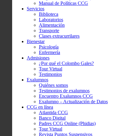
Manual de Políticas CCG
Servicios
Biblioteca
Laboratorios
Alimentación
Transporte
Clases extracurrilares
Bienestar
Psicología
Enfermería
Admisiones
¿Por qué el Colombo Gales?
Tour Virtual
Testimonios
Exalumnos
Quiénes somos
Testimonios de exalumnos
Encuentro Exalumnos CCG
Exalumno – Actualización de Datos
CCG en línea
Atlantida CCG
Banco Digital
Padres CCG Online (Phidias)
Tour Virtual
Revista Puntos Suspensivos