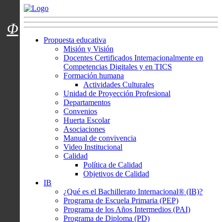
Menú usuarios
Φ
Propuesta educativa
Misión y Visión
Docentes Certificados Internacionalmente en
Competencias Digitales y en TICS
Formación humana
Actividades Culturales
Unidad de Proyección Profesional
Departamentos
Convenios
Huerta Escolar
Asociaciones
Manual de convivencia
Video Institucional
Calidad
Política de Calidad
Objetivos de Calidad
IB
¿Qué es el Bachillerato Internacional® (IB)?
Programa de Escuela Primaria (PEP)
Programa de los Años Intermedios (PAI)
Programa de Diploma (PD)