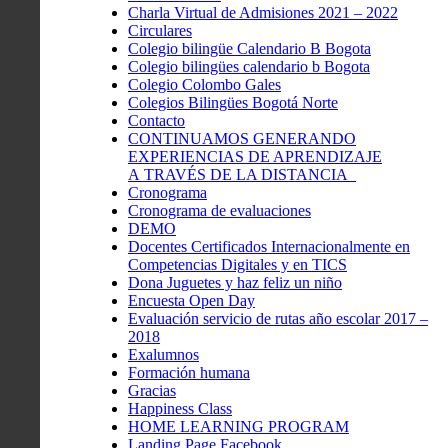
Charla Virtual de Admisiones 2021 – 2022
Circulares
Colegio bilingüe Calendario B Bogota
Colegio bilingües calendario b Bogota
Colegio Colombo Gales
Colegios Bilingües Bogotá Norte
Contacto
CONTINUAMOS GENERANDO
EXPERIENCIAS DE APRENDIZAJE
A TRAVÉS DE LA DISTANCIA
Cronograma
Cronograma de evaluaciones
DEMO
Docentes Certificados Internacionalmente en
Competencias Digitales y en TICS
Dona Juguetes y haz feliz un niño
Encuesta Open Day
Evaluación servicio de rutas año escolar 2017 –
2018
Exalumnos
Formación humana
Gracias
Happiness Class
HOME LEARNING PROGRAM
Landing Page Facebook