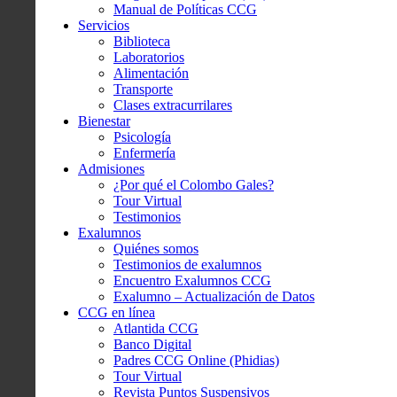
Manual de Políticas CCG
Servicios
Biblioteca
Laboratorios
Alimentación
Transporte
Clases extracurrilares
Bienestar
Psicología
Enfermería
Admisiones
¿Por qué el Colombo Gales?
Tour Virtual
Testimonios
Exalumnos
Quiénes somos
Testimonios de exalumnos
Encuentro Exalumnos CCG
Exalumno – Actualización de Datos
CCG en línea
Atlantida CCG
Banco Digital
Padres CCG Online (Phidias)
Tour Virtual
Revista Puntos Suspensivos