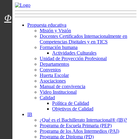
Menú usuarios
Φ
Propuesta educativa
Misión y Visión
Docentes Certificados Internacionalmente en
Competencias Digitales y en TICS
Formación humana
Actividades Culturales
Unidad de Proyección Profesional
Departamentos
Convenios
Huerta Escolar
Asociaciones
Manual de convivencia
Video Institucional
Calidad
Política de Calidad
Objetivos de Calidad
IB
¿Qué es el Bachillerato Internacional® (IB)?
Programa de Escuela Primaria (PEP)
Programa de los Años Intermedios (PAI)
Programa de Diploma (PD)