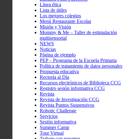
Línea ética
Lista de útiles
Los mejores colegios
Menú Restaurante Escolar
Misión y Visión
Mommy & Me – Taller de estimulación
multisensorial
NEWS
Noticias
Página de ejemplo
PEP – Programa de la Escuela Primaria
Política de tratamiento de datos personales
Propuesta educativa
Rectoría al Día
Recursos electrónicos de Biblioteca CCG
Registro sesión informativa CCG
Revista
Revista de Investigación CCG
Revista Puntos Suspensivos
Robotic Challenge
Servicios
Sesión informativa
Summer Camp
Tour Virtual
Trabaje con nosotros