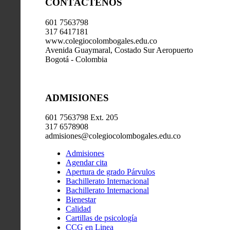
CONTÁCTENOS
601 7563798
317 6417181
www.colegiocolombogales.edu.co
Avenida Guaymaral, Costado Sur Aeropuerto
Bogotá - Colombia
ADMISIONES
601 7563798 Ext. 205
317 6578908
admisiones@colegiocolombogales.edu.co
Admisiones
Agendar cita
Apertura de grado Párvulos
Bachillerato Internacional
Bachillerato Internacional
Bienestar
Calidad
Cartillas de psicología
CCG en Linea