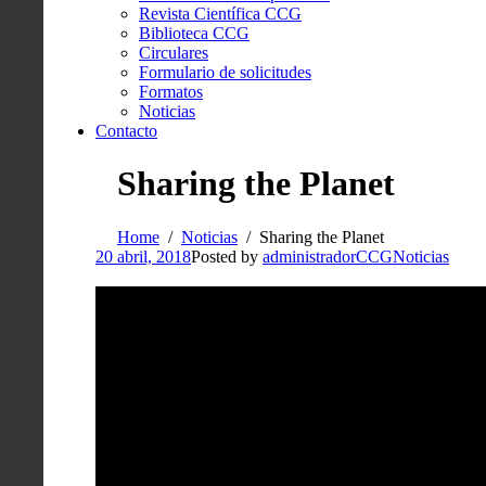
Revista Científica CCG
Biblioteca CCG
Circulares
Formulario de solicitudes
Formatos
Noticias
Contacto
Sharing the Planet
Home
Noticias
Sharing the Planet
20 abril, 2018
Posted by
administradorCCG
Noticias