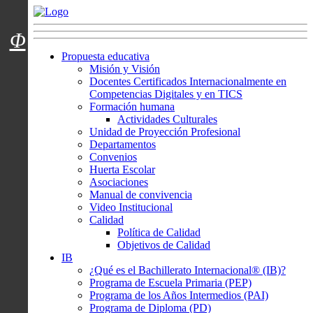
Menú usuarios
Φ
Propuesta educativa
Misión y Visión
Docentes Certificados Internacionalmente en
Competencias Digitales y en TICS
Formación humana
Actividades Culturales
Unidad de Proyección Profesional
Departamentos
Convenios
Huerta Escolar
Asociaciones
Manual de convivencia
Video Institucional
Calidad
Política de Calidad
Objetivos de Calidad
IB
¿Qué es el Bachillerato Internacional® (IB)?
Programa de Escuela Primaria (PEP)
Programa de los Años Intermedios (PAI)
Programa de Diploma (PD)