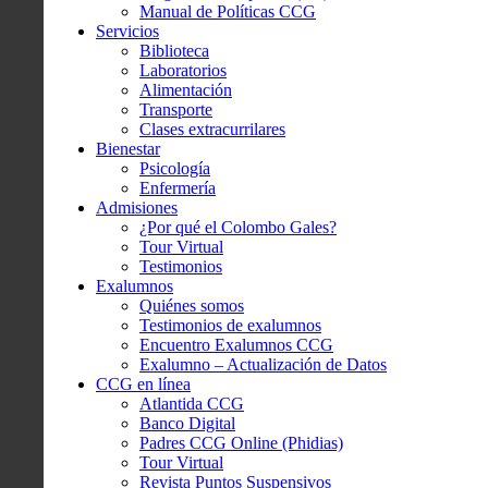
Manual de Políticas CCG
Servicios
Biblioteca
Laboratorios
Alimentación
Transporte
Clases extracurrilares
Bienestar
Psicología
Enfermería
Admisiones
¿Por qué el Colombo Gales?
Tour Virtual
Testimonios
Exalumnos
Quiénes somos
Testimonios de exalumnos
Encuentro Exalumnos CCG
Exalumno – Actualización de Datos
CCG en línea
Atlantida CCG
Banco Digital
Padres CCG Online (Phidias)
Tour Virtual
Revista Puntos Suspensivos