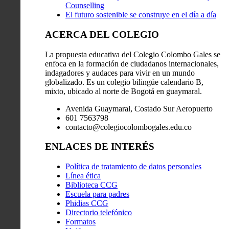
Counselling
El futuro sostenible se construye en el día a día
ACERCA DEL COLEGIO
La propuesta educativa del Colegio Colombo Gales se
enfoca en la formación de ciudadanos internacionales,
indagadores y audaces para vivir en un mundo
globalizado. Es un colegio bilingüe calendario B,
mixto, ubicado al norte de Bogotá en guaymaral.
Avenida Guaymaral, Costado Sur Aeropuerto
601 7563798
contacto@colegiocolombogales.edu.co
ENLACES DE INTERÉS
Política de tratamiento de datos personales
Línea ética
Biblioteca CCG
Escuela para padres
Phidias CCG
Directorio telefónico
Formatos