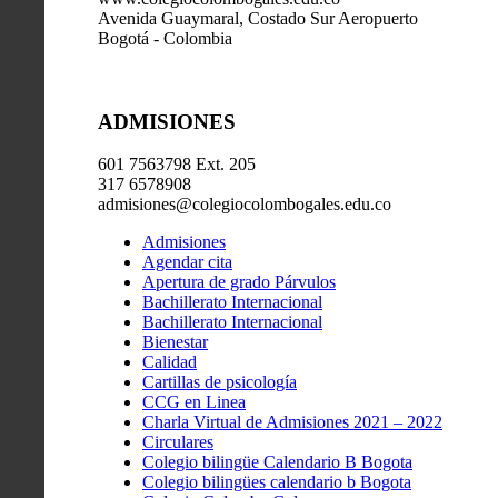
Avenida Guaymaral, Costado Sur Aeropuerto
Bogotá - Colombia
ADMISIONES
601 7563798 Ext. 205
317 6578908
admisiones@colegiocolombogales.edu.co
Admisiones
Agendar cita
Apertura de grado Párvulos
Bachillerato Internacional
Bachillerato Internacional
Bienestar
Calidad
Cartillas de psicología
CCG en Linea
Charla Virtual de Admisiones 2021 – 2022
Circulares
Colegio bilingüe Calendario B Bogota
Colegio bilingües calendario b Bogota