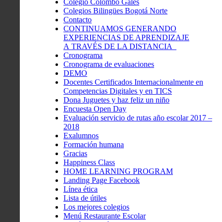
Colegio Colombo Gales
Colegios Bilingües Bogotá Norte
Contacto
CONTINUAMOS GENERANDO
EXPERIENCIAS DE APRENDIZAJE
A TRAVÉS DE LA DISTANCIA
Cronograma
Cronograma de evaluaciones
DEMO
Docentes Certificados Internacionalmente en
Competencias Digitales y en TICS
Dona Juguetes y haz feliz un niño
Encuesta Open Day
Evaluación servicio de rutas año escolar 2017 –
2018
Exalumnos
Formación humana
Gracias
Happiness Class
HOME LEARNING PROGRAM
Landing Page Facebook
Línea ética
Lista de útiles
Los mejores colegios
Menú Restaurante Escolar