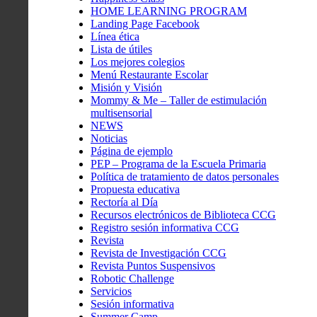
HOME LEARNING PROGRAM
Landing Page Facebook
Línea ética
Lista de útiles
Los mejores colegios
Menú Restaurante Escolar
Misión y Visión
Mommy & Me – Taller de estimulación
multisensorial
NEWS
Noticias
Página de ejemplo
PEP – Programa de la Escuela Primaria
Política de tratamiento de datos personales
Propuesta educativa
Rectoría al Día
Recursos electrónicos de Biblioteca CCG
Registro sesión informativa CCG
Revista
Revista de Investigación CCG
Revista Puntos Suspensivos
Robotic Challenge
Servicios
Sesión informativa
Summer Camp