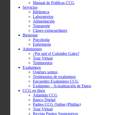
Manual de Políticas CCG
Servicios
Biblioteca
Laboratorios
Alimentación
Transporte
Clases extracurrilares
Bienestar
Psicología
Enfermería
Admisiones
¿Por qué el Colombo Gales?
Tour Virtual
Testimonios
Exalumnos
Quiénes somos
Testimonios de exalumnos
Encuentro Exalumnos CCG
Exalumno – Actualización de Datos
CCG en línea
Atlantida CCG
Banco Digital
Padres CCG Online (Phidias)
Tour Virtual
Revista Puntos Suspensivos