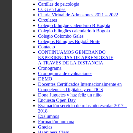
Cartillas de psicología
CCG en Linea
Charla Virtual de Admisiones 2021 – 2022
Circulares
Colegio bilingüe Calendario B Bogota
Colegio bilingües calendario b Bogota
Colegio Colombo Gales
Colegios Bilingües Bogotá Norte
Contacto
CONTINUAMOS GENERANDO
EXPERIENCIAS DE APRENDIZAJE
A TRAVÉS DE LA DISTANCIA
Cronograma
Cronograma de evaluaciones
DEMO
Docentes Certificados Internacionalmente en
Competencias Digitales y en TICS
Dona Juguetes y haz feliz un niño
Encuesta Open Day
Evaluación servicio de rutas año escolar 2017 –
2018
Exalumnos
Formación humana
Gracias
Happiness Class