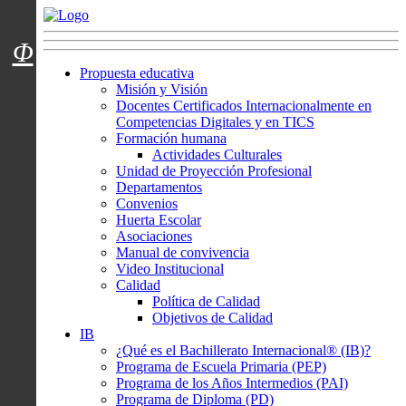
Menú usuarios
Φ
Propuesta educativa
Misión y Visión
Docentes Certificados Internacionalmente en
Competencias Digitales y en TICS
Formación humana
Actividades Culturales
Unidad de Proyección Profesional
Departamentos
Convenios
Huerta Escolar
Asociaciones
Manual de convivencia
Video Institucional
Calidad
Política de Calidad
Objetivos de Calidad
IB
¿Qué es el Bachillerato Internacional® (IB)?
Programa de Escuela Primaria (PEP)
Programa de los Años Intermedios (PAI)
Programa de Diploma (PD)