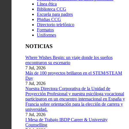
Línea ética
Biblioteca CCG
Escuela para padres
Phidias CCG
Directorio telefónico
Formatos
Uniformes
NOTICIAS
Where Wishes Begin: un viaje donde los sueños
encontraron su escenario
7 Jul, 2026
Más de 100 proyectos brillaron en el STEM/STEAM
Day
7 Jul, 2026
Nuestra Directora Corporativa de la Unidad de
Proyección Profesional y nuestra psicóloga vocacional
participaron en un encuentro internacional en España y
Francia sobre orientación para la elección de carrera y
universidad.
7 Jul, 2026
I Mesa de Trabajo IBDP Career & University
Counselling