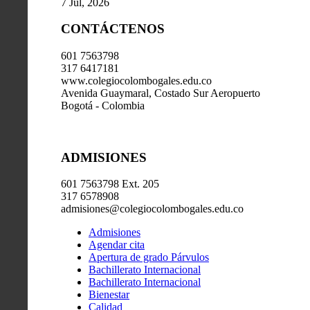
7 Jul, 2026
CONTÁCTENOS
601 7563798
317 6417181
www.colegiocolombogales.edu.co
Avenida Guaymaral, Costado Sur Aeropuerto
Bogotá - Colombia
ADMISIONES
601 7563798 Ext. 205
317 6578908
admisiones@colegiocolombogales.edu.co
Admisiones
Agendar cita
Apertura de grado Párvulos
Bachillerato Internacional
Bachillerato Internacional
Bienestar
Calidad