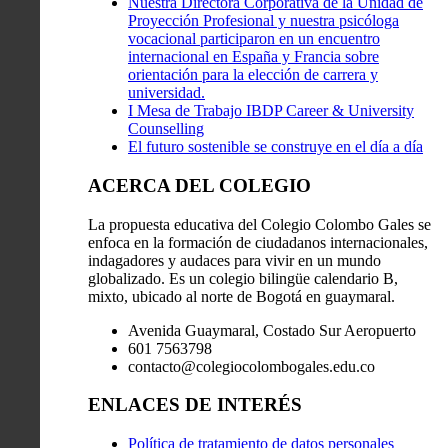
Nuestra Directora Corporativa de la Unidad de
Proyección Profesional y nuestra psicóloga
vocacional participaron en un encuentro
internacional en España y Francia sobre
orientación para la elección de carrera y
universidad.
I Mesa de Trabajo IBDP Career & University
Counselling
El futuro sostenible se construye en el día a día
ACERCA DEL COLEGIO
La propuesta educativa del Colegio Colombo Gales se
enfoca en la formación de ciudadanos internacionales,
indagadores y audaces para vivir en un mundo
globalizado. Es un colegio bilingüe calendario B,
mixto, ubicado al norte de Bogotá en guaymaral.
Avenida Guaymaral, Costado Sur Aeropuerto
601 7563798
contacto@colegiocolombogales.edu.co
ENLACES DE INTERÉS
Política de tratamiento de datos personales