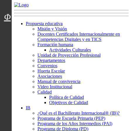
Menú usuarios
Φ
Propuesta educativa
Misión y Visión
Docentes Certificados Internacionalmente en
Competencias Digitales y en TICS
Formación humana
Actividades Culturales
Unidad de Proyección Profesional
Departamentos
Convenios
Huerta Escolar
Asociaciones
Manual de convivencia
Video Institucional
Calidad
Política de Calidad
Objetivos de Calidad
IB
¿Qué es el Bachillerato Internacional® (IB)?
Programa de Escuela Primaria (PEP)
Programa de los Años Intermedios (PAI)
Programa de Diploma (PD)