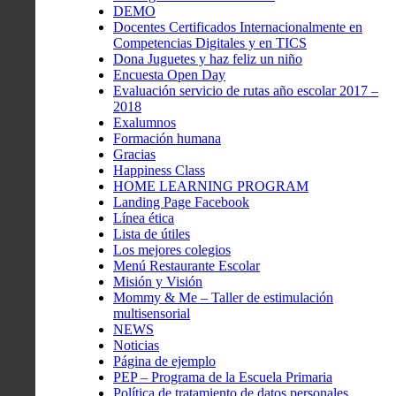
DEMO
Docentes Certificados Internacionalmente en
Competencias Digitales y en TICS
Dona Juguetes y haz feliz un niño
Encuesta Open Day
Evaluación servicio de rutas año escolar 2017 –
2018
Exalumnos
Formación humana
Gracias
Happiness Class
HOME LEARNING PROGRAM
Landing Page Facebook
Línea ética
Lista de útiles
Los mejores colegios
Menú Restaurante Escolar
Misión y Visión
Mommy & Me – Taller de estimulación
multisensorial
NEWS
Noticias
Página de ejemplo
PEP – Programa de la Escuela Primaria
Política de tratamiento de datos personales