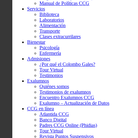
Manual de Políticas CCG
Servicios
Biblioteca
Laboratorios
Alimentación
Transporte
Clases extracurrilares
Bienestar
Psicología
Enfermería
Admisiones
¿Por qué el Colombo Gales?
Tour Virtual
Testimonios
Exalumnos
Quiénes somos
Testimonios de exalumnos
Encuentro Exalumnos CCG
Exalumno – Actualización de Datos
CCG en línea
Atlantida CCG
Banco Digital
Padres CCG Online (Phidias)
Tour Virtual
Revista Puntos Suspensivos