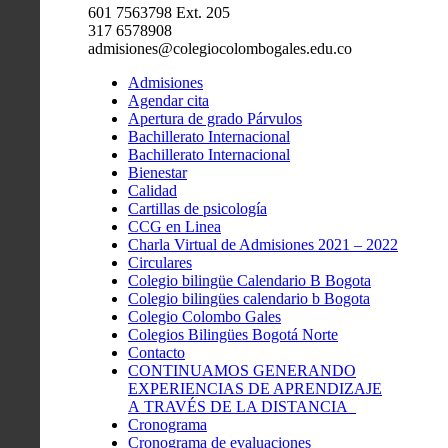
601 7563798 Ext. 205
317 6578908
admisiones@colegiocolombogales.edu.co
Admisiones
Agendar cita
Apertura de grado Párvulos
Bachillerato Internacional
Bachillerato Internacional
Bienestar
Calidad
Cartillas de psicología
CCG en Linea
Charla Virtual de Admisiones 2021 – 2022
Circulares
Colegio bilingüe Calendario B Bogota
Colegio bilingües calendario b Bogota
Colegio Colombo Gales
Colegios Bilingües Bogotá Norte
Contacto
CONTINUAMOS GENERANDO
EXPERIENCIAS DE APRENDIZAJE
A TRAVÉS DE LA DISTANCIA
Cronograma
Cronograma de evaluaciones