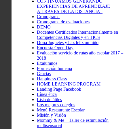
CONTINUAMOS GENERANDO
EXPERIENCIAS DE APRENDIZAJE
A TRAVÉS DE LA DISTANCIA
Cronograma
Cronograma de evaluaciones
DEMO
Docentes Certificados Internacionalmente en
Competencias Digitales y en TICS
Dona Juguetes y haz feliz un niño
Encuesta Open Day
Evaluación servicio de rutas año escolar 2017 –
2018
Exalumnos
Formación humana
Gracias
Happiness Class
HOME LEARNING PROGRAM
Landing Page Facebook
Línea ética
Lista de útiles
Los mejores colegios
Menú Restaurante Escolar
Misión y Visión
Mommy & Me – Taller de estimulación
multisensorial