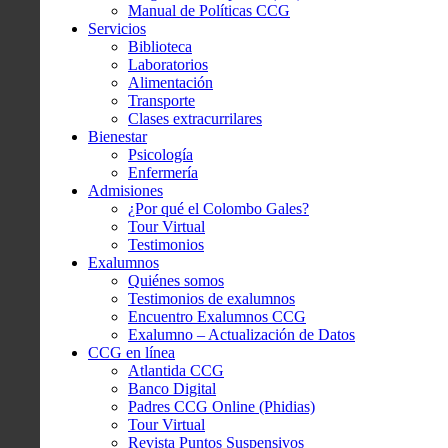
Manual de Políticas CCG
Servicios
Biblioteca
Laboratorios
Alimentación
Transporte
Clases extracurrilares
Bienestar
Psicología
Enfermería
Admisiones
¿Por qué el Colombo Gales?
Tour Virtual
Testimonios
Exalumnos
Quiénes somos
Testimonios de exalumnos
Encuentro Exalumnos CCG
Exalumno – Actualización de Datos
CCG en línea
Atlantida CCG
Banco Digital
Padres CCG Online (Phidias)
Tour Virtual
Revista Puntos Suspensivos