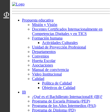
Menú usuarios
Φ
Propuesta educativa
Misión y Visión
Docentes Certificados Internacionalmente en
Competencias Digitales y en TICS
Formación humana
Actividades Culturales
Unidad de Proyección Profesional
Departamentos
Convenios
Huerta Escolar
Asociaciones
Manual de convivencia
Video Institucional
Calidad
Política de Calidad
Objetivos de Calidad
IB
¿Qué es el Bachillerato Internacional® (IB)?
Programa de Escuela Primaria (PEP)
Programa de los Años Intermedios (PAI)
Programa de Diploma (PD)