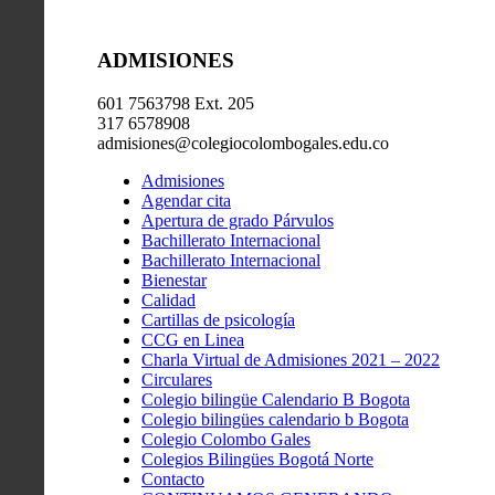
ADMISIONES
601 7563798 Ext. 205
317 6578908
admisiones@colegiocolombogales.edu.co
Admisiones
Agendar cita
Apertura de grado Párvulos
Bachillerato Internacional
Bachillerato Internacional
Bienestar
Calidad
Cartillas de psicología
CCG en Linea
Charla Virtual de Admisiones 2021 – 2022
Circulares
Colegio bilingüe Calendario B Bogota
Colegio bilingües calendario b Bogota
Colegio Colombo Gales
Colegios Bilingües Bogotá Norte
Contacto