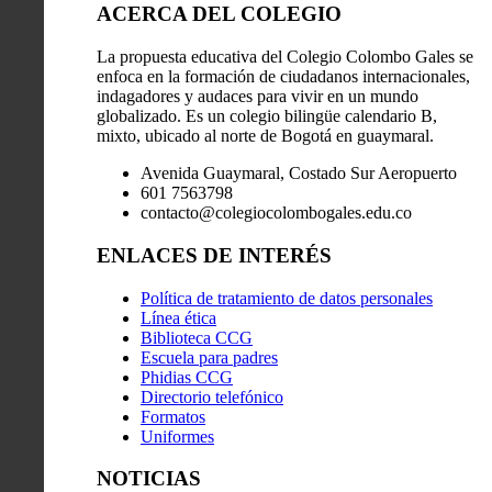
ACERCA DEL COLEGIO
La propuesta educativa del Colegio Colombo Gales se
enfoca en la formación de ciudadanos internacionales,
indagadores y audaces para vivir en un mundo
globalizado. Es un colegio bilingüe calendario B,
mixto, ubicado al norte de Bogotá en guaymaral.
Avenida Guaymaral, Costado Sur Aeropuerto
601 7563798
contacto@colegiocolombogales.edu.co
ENLACES DE INTERÉS
Política de tratamiento de datos personales
Línea ética
Biblioteca CCG
Escuela para padres
Phidias CCG
Directorio telefónico
Formatos
Uniformes
NOTICIAS