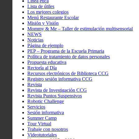
Línea ética
Lista de útiles
Los mejores colegios
Menú Restaurante Escolar
Misión y Visión
Mommy & Me – Taller de estimulación multisensorial
NEWS
Noticias
Página de ejemplo
PEP – Programa de la Escuela Primaria
Política de tratamiento de datos personales
Propuesta educativa
Rectoría al Día
Recursos electrónicos de Biblioteca CCG
Registro sesión informativa CCG
Revista
Revista de Investigación CCG
Revista Puntos Suspensivos
Robotic Challenge
Servicios
Sesión informativa
Summer Camp
Tour Virtual
Trabaje con nosotros
Videotutoriales