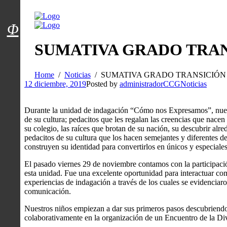
Menú usuarios
Φ
SUMATIVA GRADO TRA
Home
Noticias
SUMATIVA GRADO TRANSICIÓN
12 diciembre, 2019
Posted by
administradorCCG
Noticias
Durante la unidad de indagación “Cómo nos Expresamos”, nuest
de su cultura; pedacitos que les regalan las creencias que nacen
su colegio, las raíces que brotan de su nación, su descubrir alre
pedacitos de su cultura que los hacen semejantes y diferentes d
construyen su identidad para convertirlos en únicos y especiales
El pasado viernes 29 de noviembre contamos con la participació
esta unidad. Fue una excelente oportunidad para interactuar co
experiencias de indagación a través de los cuales se evidenciar
comunicación.
Nuestros niños empiezan a dar sus primeros pasos descubriendo
colaborativamente en la organización de un Encuentro de la Div