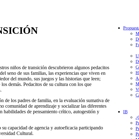
NSICIÓN
Propuest
M
D
F
U
D
ros niños de transición descubrieron algunos pedacitos
C
 del seno de sus familias, las experiencias que viven en
H
dedor del mundo, sus juegos y las historias que leen;
A
e los demás. Pedacitos de su cultura con los que
M
.
V
C
n de los padres de familia, en la evaluación sumativa de
mo comunidad de aprendizaje y socializar las diferentes
on habilidades de pensamiento crítico, autogestión y
IB
¿
P
 su capacidad de agencia y autoeficacia participando
P
ersidad Cultural.
P