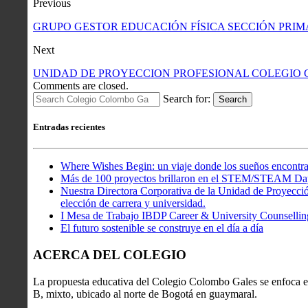
Previous
GRUPO GESTOR EDUCACIÓN FÍSICA SECCIÓN PRIM
Next
UNIDAD DE PROYECCION PROFESIONAL COLEGIO
Comments are closed.
Search for:
Search
Entradas recientes
Where Wishes Begin: un viaje donde los sueños encontra
Más de 100 proyectos brillaron en el STEM/STEAM Da
Nuestra Directora Corporativa de la Unidad de Proyección
elección de carrera y universidad.
I Mesa de Trabajo IBDP Career & University Counsellin
El futuro sostenible se construye en el día a día
ACERCA DEL COLEGIO
La propuesta educativa del Colegio Colombo Gales se enfoca en
B, mixto, ubicado al norte de Bogotá en guaymaral.