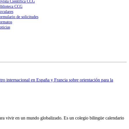
evista Científica CCG
iblioteca CCG
irculares
ormulario de solicitudes
ormatos
oticias
ro internacional en España y Francia sobre orientación para la
ra vivir en un mundo globalizado. Es un colegio bilingüe calendario