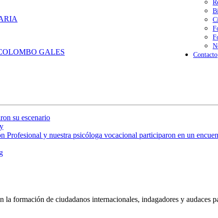
R
B
ARIA
C
F
F
N
 COLOMBO GALES
Contacto
ron su escenario
y
 Profesional y nuestra psicóloga vocacional participaron en un encuent
g
 la formación de ciudadanos internacionales, indagadores y audaces pa