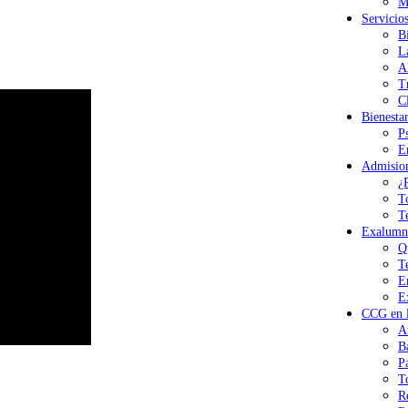
M
Servicio
B
L
A
T
Cl
Bienesta
P
E
Admisio
¿
T
T
Exalumn
Q
T
E
E
CCG en l
A
B
P
T
R