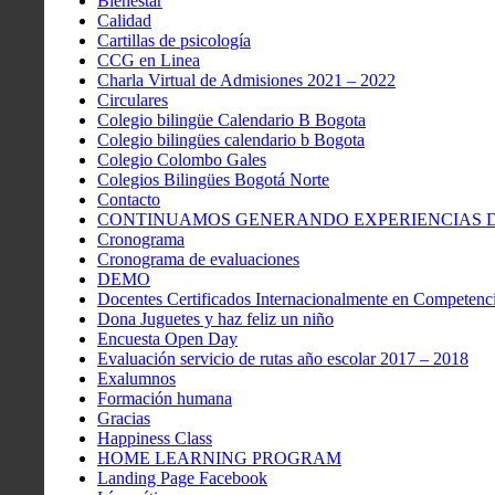
Bienestar
Calidad
Cartillas de psicología
CCG en Linea
Charla Virtual de Admisiones 2021 – 2022
Circulares
Colegio bilingüe Calendario B Bogota
Colegio bilingües calendario b Bogota
Colegio Colombo Gales
Colegios Bilingües Bogotá Norte
Contacto
CONTINUAMOS GENERANDO EXPERIENCIAS DE
Cronograma
Cronograma de evaluaciones
DEMO
Docentes Certificados Internacionalmente en Competenci
Dona Juguetes y haz feliz un niño
Encuesta Open Day
Evaluación servicio de rutas año escolar 2017 – 2018
Exalumnos
Formación humana
Gracias
Happiness Class
HOME LEARNING PROGRAM
Landing Page Facebook