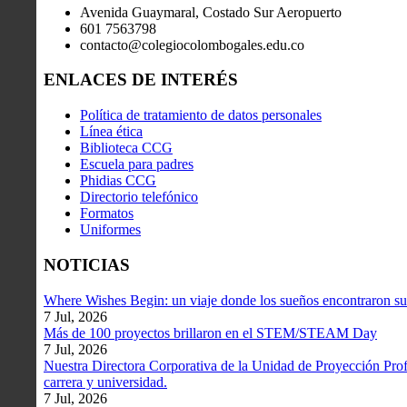
Avenida Guaymaral, Costado Sur Aeropuerto
601 7563798
contacto@colegiocolombogales.edu.co
ENLACES DE INTERÉS
Política de tratamiento de datos personales
Línea ética
Biblioteca CCG
Escuela para padres
Phidias CCG
Directorio telefónico
Formatos
Uniformes
NOTICIAS
Where Wishes Begin: un viaje donde los sueños encontraron su
7 Jul, 2026
Más de 100 proyectos brillaron en el STEM/STEAM Day
7 Jul, 2026
Nuestra Directora Corporativa de la Unidad de Proyección Profe
carrera y universidad.
7 Jul, 2026