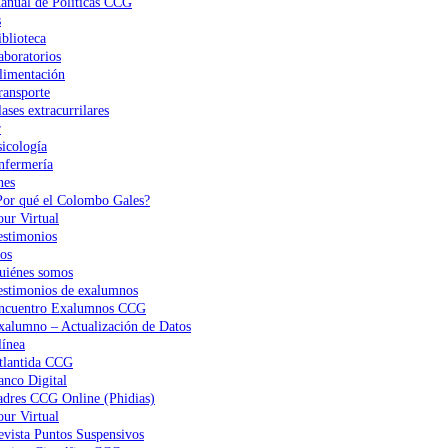
anual de Políticas CCG
s
iblioteca
aboratorios
limentación
ransporte
ases extracurrilares
r
sicología
nfermería
nes
Por qué el Colombo Gales?
our Virtual
estimonios
os
uiénes somos
estimonios de exalumnos
ncuentro Exalumnos CCG
xalumno – Actualización de Datos
ínea
tlantida CCG
anco Digital
adres CCG Online (Phidias)
our Virtual
evista Puntos Suspensivos