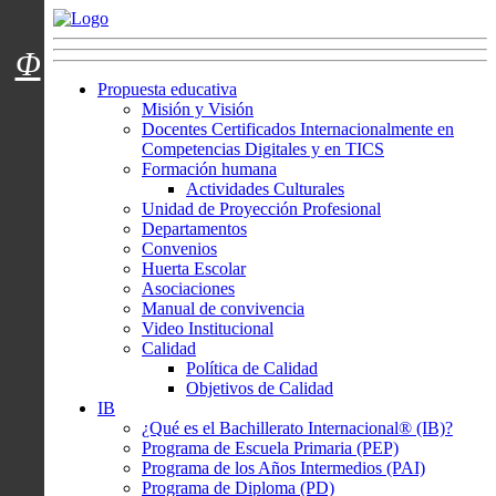
Menú usuarios
Φ
Propuesta educativa
Misión y Visión
Docentes Certificados Internacionalmente en
Competencias Digitales y en TICS
Formación humana
Actividades Culturales
Unidad de Proyección Profesional
Departamentos
Convenios
Huerta Escolar
Asociaciones
Manual de convivencia
Video Institucional
Calidad
Política de Calidad
Objetivos de Calidad
IB
¿Qué es el Bachillerato Internacional® (IB)?
Programa de Escuela Primaria (PEP)
Programa de los Años Intermedios (PAI)
Programa de Diploma (PD)