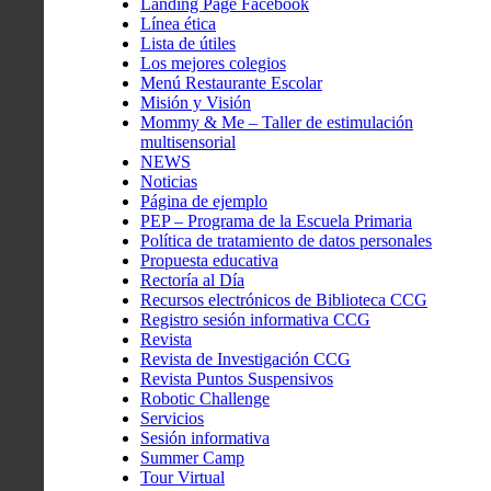
Landing Page Facebook
Línea ética
Lista de útiles
Los mejores colegios
Menú Restaurante Escolar
Misión y Visión
Mommy & Me – Taller de estimulación
multisensorial
NEWS
Noticias
Página de ejemplo
PEP – Programa de la Escuela Primaria
Política de tratamiento de datos personales
Propuesta educativa
Rectoría al Día
Recursos electrónicos de Biblioteca CCG
Registro sesión informativa CCG
Revista
Revista de Investigación CCG
Revista Puntos Suspensivos
Robotic Challenge
Servicios
Sesión informativa
Summer Camp
Tour Virtual