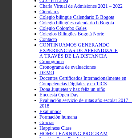
CCG en Linea
Charla Virtual de Admisiones 2021 – 2022
Circulares
Colegio bilingüe Calendario B Bogota
Colegio bilingües calendario b Bogota
Colegio Colombo Gales
Colegios Bilingües Bogotá Norte
Contacto
CONTINUAMOS GENERANDO
EXPERIENCIAS DE APRENDIZAJE
A TRAVÉS DE LA DISTANCIA
Cronograma
Cronograma de evaluaciones
DEMO
Docentes Certificados Internacionalmente en
Competencias Digitales y en TICS
Dona Juguetes y haz feliz un niño
Encuesta Open Day
Evaluación servicio de rutas año escolar 2017 –
2018
Exalumnos
Formación humana
Gracias
Happiness Class
HOME LEARNING PROGRAM