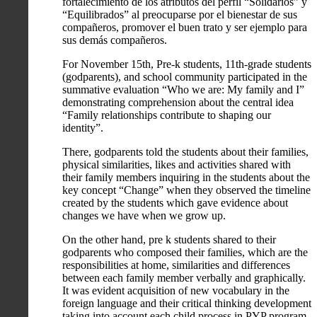
fortalecimiento de los atributos del perfil “Solidarios” y
“Equilibrados” al preocuparse por el bienestar de sus
compañeros, promover el buen trato y ser ejemplo para
sus demás compañeros.
For November 15th, Pre-k students, 11th-grade students
(godparents), and school community participated in the
summative evaluation “Who we are: My family and I”
demonstrating comprehension about the central idea
“Family relationships contribute to shaping our
identity”.
There, godparents told the students about their families,
physical similarities, likes and activities shared with
their family members inquiring in the students about the
key concept “Change” when they observed the timeline
created by the students which gave evidence about
changes we have when we grow up.
On the other hand, pre k students shared to their
godparents who composed their families, which are the
responsibilities at home, similarities and differences
between each family member verbally and graphically.
It was evident acquisition of new vocabulary in the
foreign language and their critical thinking development
taking into account each child process in PYP program.