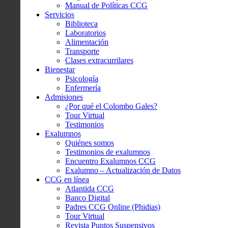
Manual de Políticas CCG
Servicios
Biblioteca
Laboratorios
Alimentación
Transporte
Clases extracurrilares
Bienestar
Psicología
Enfermería
Admisiones
¿Por qué el Colombo Gales?
Tour Virtual
Testimonios
Exalumnos
Quiénes somos
Testimonios de exalumnos
Encuentro Exalumnos CCG
Exalumno – Actualización de Datos
CCG en línea
Atlantida CCG
Banco Digital
Padres CCG Online (Phidias)
Tour Virtual
Revista Puntos Suspensivos