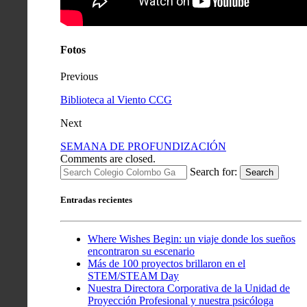
Fotos
Previous
Biblioteca al Viento CCG
Next
SEMANA DE PROFUNDIZACIÓN
Comments are closed.
Search for:
Search
Entradas recientes
Where Wishes Begin: un viaje donde los sueños
encontraron su escenario
Más de 100 proyectos brillaron en el
STEM/STEAM Day
Nuestra Directora Corporativa de la Unidad de
Proyección Profesional y nuestra psicóloga