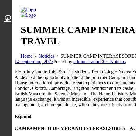
Menú usuarios
Φ
SUMMER CAMP INTERA
TRAVEL
Home
Noticias
SUMMER CAMP INTERASESORES
14 septiembre, 2023
Posted by
administradorCCG
Noticias
From July 2nd to July 23rd, 13 students from Colegio Nueva 
Andes had the opportunity to attend the Summer Camp in Londo
House International, provided great experiences to our students th
London, Oxford, Cambridge, Brighton, Windsor and its castle,
British Museum, the Science Museum, The Natural History Museu
language exchange; it was an incredible experience that contribut
management, and independence, where they met friends from diff
Español
CAMPAMENTO DE VERANO
INTERASESORES – A