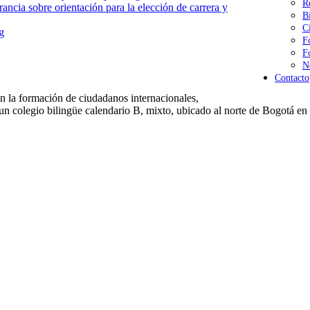
R
ancia sobre orientación para la elección de carrera y
B
C
g
F
F
N
Contacto
 la formación de ciudadanos internacionales,
un colegio bilingüe calendario B, mixto, ubicado al norte de Bogotá en