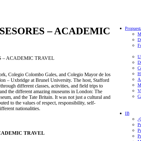
SESORES – ACADEMIC
Propuest
M
D
F
U
 – ACADEMIC TRAVEL
D
C
H
York, Colegio Colombo Gales, and Colegio Mayor de los
A
n – Uxbridge at Brunel University. The host, Stafford
M
rough different classes, activities, and field trips to
V
 and the different amazing museums in London: The
C
m, and the Tate Britain. It was not just a cultural and
ed to the values of respect, responsibility, self-
erent nationalities.
IB
¿
P
P
CADEMIC TRAVEL
P