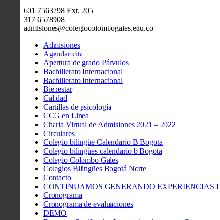
601 7563798 Ext. 205
317 6578908
admisiones@colegiocolombogales.edu.co
Admisiones
Agendar cita
Apertura de grado Párvulos
Bachillerato Internacional
Bachillerato Internacional
Bienestar
Calidad
Cartillas de psicología
CCG en Linea
Charla Virtual de Admisiones 2021 – 2022
Circulares
Colegio bilingüe Calendario B Bogota
Colegio bilingües calendario b Bogota
Colegio Colombo Gales
Colegios Bilingües Bogotá Norte
Contacto
CONTINUAMOS GENERANDO EXPERIENCIAS DE
Cronograma
Cronograma de evaluaciones
DEMO