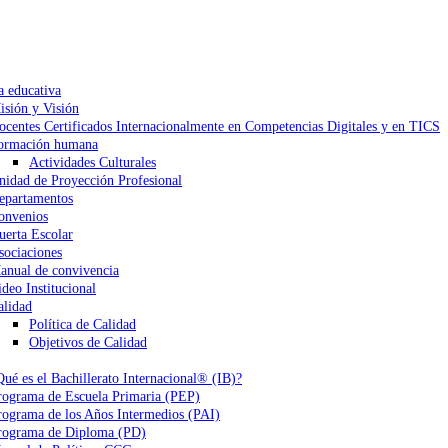
a educativa
isión y Visión
ocentes Certificados Internacionalmente en Competencias Digitales y en TICS
ormación humana
Actividades Culturales
nidad de Proyección Profesional
epartamentos
onvenios
uerta Escolar
sociaciones
anual de convivencia
ideo Institucional
alidad
Política de Calidad
Objetivos de Calidad
Qué es el Bachillerato Internacional® (IB)?
rograma de Escuela Primaria (PEP)
rograma de los Años Intermedios (PAI)
rograma de Diploma (PD)