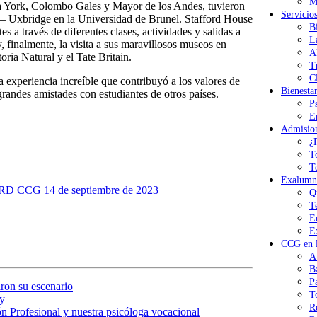
M
eva York, Colombo Gales y Mayor de los Andes, tuvieron
Servicio
 – Uxbridge en la Universidad de Brunel. Stafford House
B
s a través de diferentes clases, actividades y salidas a
L
 finalmente, la visita a sus maravillosos museos en
A
ria Natural y el Tate Britain.
T
Cl
a experiencia increíble que contribuyó a los valores de
Bienesta
randes amistades con estudiantes de otros países.
P
E
Admisio
¿
T
T
Exalumn
CG 14 de septiembre de 2023
Q
T
E
E
CCG en l
A
B
P
ron su escenario
T
y
R
n Profesional y nuestra psicóloga vocacional