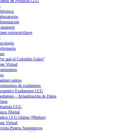
anual de Políticas CCG
s
iblioteca
aboratorios
limentación
ransporte
ases extracurrilares
r
sicología
nfermería
nes
Por qué el Colombo Gales?
our Virtual
estimonios
os
uiénes somos
estimonios de exalumnos
ncuentro Exalumnos CCG
xalumno – Actualización de Datos
ínea
tlantida CCG
anco Digital
adres CCG Online (Phidias)
our Virtual
evista Puntos Suspensivos