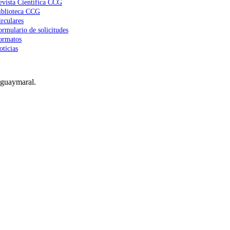
evista Científica CCG
iblioteca CCG
irculares
ormulario de solicitudes
ormatos
oticias
 guaymaral.