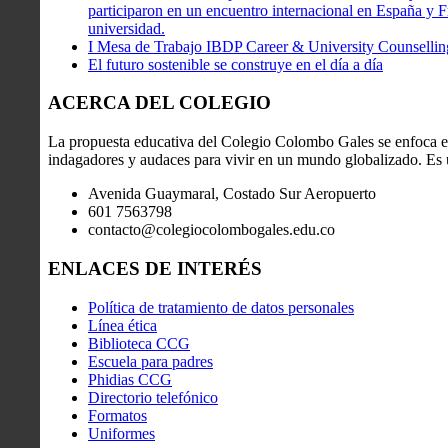
participaron en un encuentro internacional en España y Fr
universidad.
I Mesa de Trabajo IBDP Career & University Counsellin
El futuro sostenible se construye en el día a día
ACERCA DEL COLEGIO
La propuesta educativa del Colegio Colombo Gales se enfoca en
indagadores y audaces para vivir en un mundo globalizado. Es 
Avenida Guaymaral, Costado Sur Aeropuerto
601 7563798
contacto@colegiocolombogales.edu.co
ENLACES DE INTERÉS
Política de tratamiento de datos personales
Línea ética
Biblioteca CCG
Escuela para padres
Phidias CCG
Directorio telefónico
Formatos
Uniformes