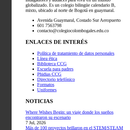
globalizado. Es un colegio bilingüe calendario B,
mixto, ubicado al norte de Bogotá en guaymaral.
Avenida Guaymaral, Costado Sur Aeropuerto
601 7563798
contacto@colegiocolombogales.edu.co
ENLACES DE INTERÉS
Política de tratamiento de datos personales
Línea ética
Biblioteca CCG
Escuela para padres
Phidias CCG
Directorio telefónico
Formatos
Uniformes
NOTICIAS
Where Wishes Begin: un viaje donde los sueños
encontraron su escenario
7 Jul, 2026
Más de 100 proyectos brillaron en el STEM/STEAM