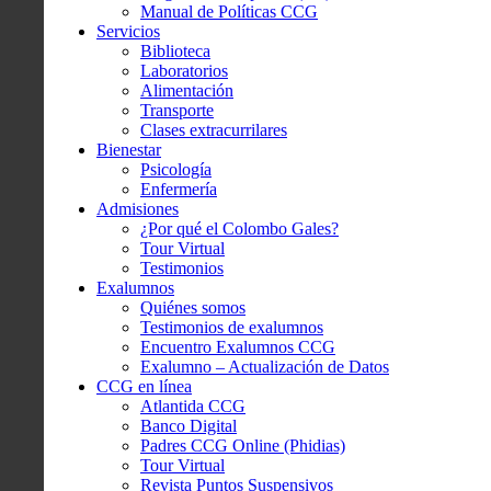
Manual de Políticas CCG
Servicios
Biblioteca
Laboratorios
Alimentación
Transporte
Clases extracurrilares
Bienestar
Psicología
Enfermería
Admisiones
¿Por qué el Colombo Gales?
Tour Virtual
Testimonios
Exalumnos
Quiénes somos
Testimonios de exalumnos
Encuentro Exalumnos CCG
Exalumno – Actualización de Datos
CCG en línea
Atlantida CCG
Banco Digital
Padres CCG Online (Phidias)
Tour Virtual
Revista Puntos Suspensivos