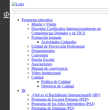
Menú usuarios
Φ
Propuesta educativa
Misión y Visión
Docentes Certificados Internacionalmente en
Competencias Digitales y en TICS
Formación humana
Actividades Culturales
Unidad de Proyección Profesional
Departamentos
Convenios
Huerta Escolar
Asociaciones
Manual de convivencia
Video Institucional
Calidad
Política de Calidad
Objetivos de Calidad
IB
¿Qué es el Bachillerato Internacional® (IB)?
Programa de Escuela Primaria (PEP)
Programa de los Años Intermedios (PAI)
Programa de Diploma (PD)