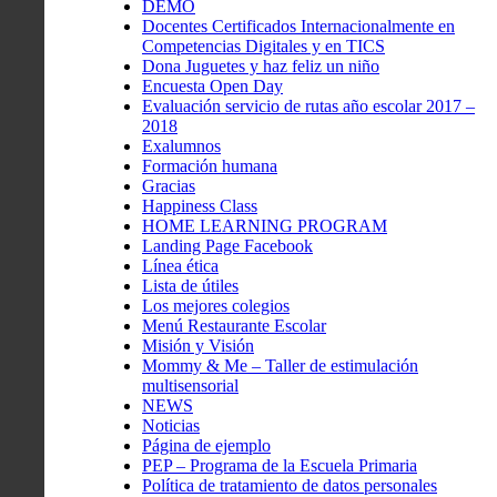
DEMO
Docentes Certificados Internacionalmente en
Competencias Digitales y en TICS
Dona Juguetes y haz feliz un niño
Encuesta Open Day
Evaluación servicio de rutas año escolar 2017 –
2018
Exalumnos
Formación humana
Gracias
Happiness Class
HOME LEARNING PROGRAM
Landing Page Facebook
Línea ética
Lista de útiles
Los mejores colegios
Menú Restaurante Escolar
Misión y Visión
Mommy & Me – Taller de estimulación
multisensorial
NEWS
Noticias
Página de ejemplo
PEP – Programa de la Escuela Primaria
Política de tratamiento de datos personales