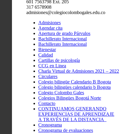
601 7563798 Ext. 205
317 6578908
admisiones@colegiocolombogales.edu.co
Admisiones
Agendar cita
Apertura de grado Párvulos
Bachillerato Internacional
Bachillerato Internacional
Bienestar
Calidad
Cartillas de psicología
CCG en Linea
Charla Virtual de Admisiones 2021 – 2022
Circulares
Colegio bilingüe Calendario B Bogota
Colegio bilingües calendario b Bogota
Colegio Colombo Gales
Colegios Bilingües Bogotá Norte
Contacto
CONTINUAMOS GENERANDO
EXPERIENCIAS DE APRENDIZAJE
A TRAVÉS DE LA DISTANCIA
Cronograma
Cronograma de evaluaciones