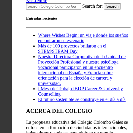
Read More
Search for:
Search
Entradas recientes
Where Wishes Begin: un viaje donde los sueños
encontraron su escenario
Más de 100 proyectos brillaron en el
STEM/STEAM Day
Nuestra Directora Corporativa de la Unidad de
Proyección Profesional y nuestra psicóloga
vocacional participaron en un encuentro
internacional en España y Francia sobre
orientación para la elección de carrera y
universidad.
I Mesa de Trabajo IBDP Career & University
Counselling
El futuro sostenible se construye en el día a día
ACERCA DEL COLEGIO
La propuesta educativa del Colegio Colombo Gales se
enfoca en la formación de ciudadanos internacionales,
indagadores y audaces para vivir en un mundo