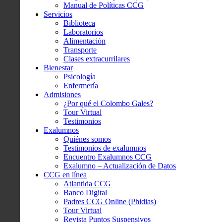
Manual de Políticas CCG
Servicios
Biblioteca
Laboratorios
Alimentación
Transporte
Clases extracurrilares
Bienestar
Psicología
Enfermería
Admisiones
¿Por qué el Colombo Gales?
Tour Virtual
Testimonios
Exalumnos
Quiénes somos
Testimonios de exalumnos
Encuentro Exalumnos CCG
Exalumno – Actualización de Datos
CCG en línea
Atlantida CCG
Banco Digital
Padres CCG Online (Phidias)
Tour Virtual
Revista Puntos Suspensivos