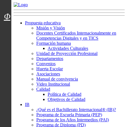
Menú usuarios
Φ
Propuesta educativa
Misión y Visión
Docentes Certificados Internacionalmente en
Competencias Digitales y en TICS
Formación humana
Actividades Culturales
Unidad de Proyección Profesional
Departamentos
Convenios
Huerta Escolar
Asociaciones
Manual de convivencia
Video Institucional
Calidad
Política de Calidad
Objetivos de Calidad
IB
¿Qué es el Bachillerato Internacional® (IB)?
Programa de Escuela Primaria (PEP)
Programa de los Años Intermedios (PAI)
Programa de Diploma (PD)