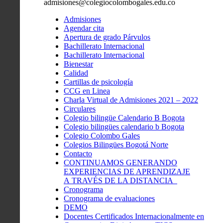
admisiones@colegiocolombogales.edu.co
Admisiones
Agendar cita
Apertura de grado Párvulos
Bachillerato Internacional
Bachillerato Internacional
Bienestar
Calidad
Cartillas de psicología
CCG en Linea
Charla Virtual de Admisiones 2021 – 2022
Circulares
Colegio bilingüe Calendario B Bogota
Colegio bilingües calendario b Bogota
Colegio Colombo Gales
Colegios Bilingües Bogotá Norte
Contacto
CONTINUAMOS GENERANDO
EXPERIENCIAS DE APRENDIZAJE
A TRAVÉS DE LA DISTANCIA
Cronograma
Cronograma de evaluaciones
DEMO
Docentes Certificados Internacionalmente en