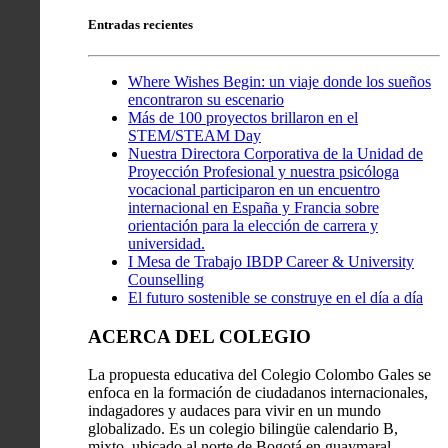
Entradas recientes
Where Wishes Begin: un viaje donde los sueños
encontraron su escenario
Más de 100 proyectos brillaron en el
STEM/STEAM Day
Nuestra Directora Corporativa de la Unidad de
Proyección Profesional y nuestra psicóloga
vocacional participaron en un encuentro
internacional en España y Francia sobre
orientación para la elección de carrera y
universidad.
I Mesa de Trabajo IBDP Career & University
Counselling
El futuro sostenible se construye en el día a día
ACERCA DEL COLEGIO
La propuesta educativa del Colegio Colombo Gales se
enfoca en la formación de ciudadanos internacionales,
indagadores y audaces para vivir en un mundo
globalizado. Es un colegio bilingüe calendario B,
mixto, ubicado al norte de Bogotá en guaymaral.