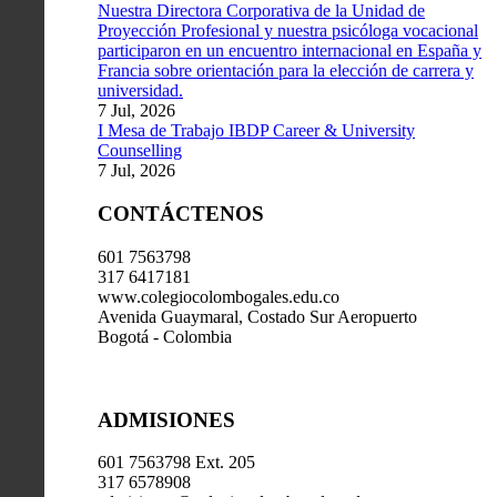
Nuestra Directora Corporativa de la Unidad de
Proyección Profesional y nuestra psicóloga vocacional
participaron en un encuentro internacional en España y
Francia sobre orientación para la elección de carrera y
universidad.
7 Jul, 2026
I Mesa de Trabajo IBDP Career & University
Counselling
7 Jul, 2026
CONTÁCTENOS
601 7563798
317 6417181
www.colegiocolombogales.edu.co
Avenida Guaymaral, Costado Sur Aeropuerto
Bogotá - Colombia
ADMISIONES
601 7563798 Ext. 205
317 6578908