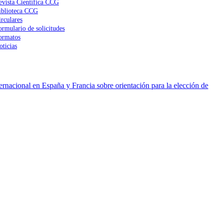
evista Científica CCG
iblioteca CCG
irculares
ormulario de solicitudes
ormatos
oticias
ernacional en España y Francia sobre orientación para la elección de