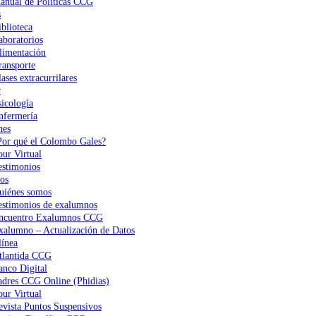
anual de Políticas CCG
s
iblioteca
aboratorios
limentación
ransporte
ases extracurrilares
r
sicología
nfermería
nes
Por qué el Colombo Gales?
our Virtual
estimonios
os
uiénes somos
estimonios de exalumnos
ncuentro Exalumnos CCG
xalumno – Actualización de Datos
ínea
tlantida CCG
anco Digital
adres CCG Online (Phidias)
our Virtual
evista Puntos Suspensivos