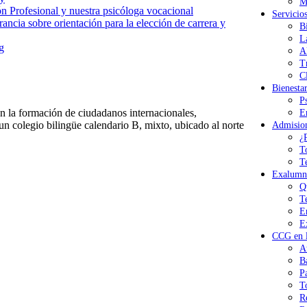
M
n Profesional y nuestra psicóloga vocacional
Servicio
ancia sobre orientación para la elección de carrera y
B
L
g
A
T
Cl
Bienesta
P
 la formación de ciudadanos internacionales,
E
n colegio bilingüe calendario B, mixto, ubicado al norte
Admisio
¿
T
T
Exalumn
Q
T
E
E
CCG en l
A
B
P
T
R