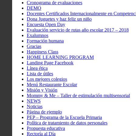
Cronograma de evaluaciones
DEMO
Docentes Certificados Internacionalmente en Competenci
Dona Juguetes y haz feliz un niño
Encuesta Open Day
Evaluación servicio de rutas año escolar 2017 – 2018
Exalumnos
Formación humana
Gracias
Happiness Class
HOME LEARNING PROGRAM
Landing Page Facebook
Línea ética
Lista de útiles
Los mejores colegios
Menú Restaurante Escolar
Misión y Visión
Mommy & Me – Taller de estimulación multisensorial
NEWS
Noticias
Página de ejemplo
PEP – Programa de la Escuela Primaria
Política de tratamiento de datos personales
Propuesta educativa
Rectoría al Día