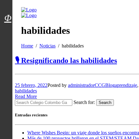
Menú usuarios
Φ
habilidades
Home
Noticias
habilidades
🎙️ Resignificando las habilidades
25 febrero, 2022
Posted by
administradorCCG
Blog
aprendizaje
habilidades
Read More
Search for:
Search
Entradas recientes
Where Wishes Begin: un viaje donde los sueños encontra
Más de 100 proyectos brillaron en el STEM/STEAM Da