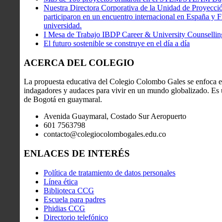
Nuestra Directora Corporativa de la Unidad de Proyecció
participaron en un encuentro internacional en España y Fr
universidad.
I Mesa de Trabajo IBDP Career & University Counsellin
El futuro sostenible se construye en el día a día
ACERCA DEL COLEGIO
La propuesta educativa del Colegio Colombo Gales se enfoca en
indagadores y audaces para vivir en un mundo globalizado. Es u
de Bogotá en guaymaral.
Avenida Guaymaral, Costado Sur Aeropuerto
601 7563798
contacto@colegiocolombogales.edu.co
ENLACES DE INTERÉS
Política de tratamiento de datos personales
Línea ética
Biblioteca CCG
Escuela para padres
Phidias CCG
Directorio telefónico