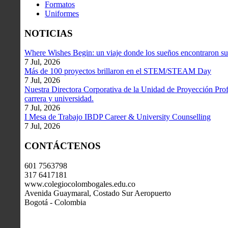
Formatos
Uniformes
NOTICIAS
Where Wishes Begin: un viaje donde los sueños encontraron su
7 Jul, 2026
Más de 100 proyectos brillaron en el STEM/STEAM Day
7 Jul, 2026
Nuestra Directora Corporativa de la Unidad de Proyección Profe
carrera y universidad.
7 Jul, 2026
I Mesa de Trabajo IBDP Career & University Counselling
7 Jul, 2026
CONTÁCTENOS
601 7563798
317 6417181
www.colegiocolombogales.edu.co
Avenida Guaymaral, Costado Sur Aeropuerto
Bogotá - Colombia