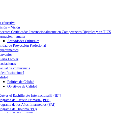
a educativa
isión y Visión
ocentes Certificados Internacionalmente en Competencias Digitales y en TICS
ormación humana
Actividades Culturales
nidad de Proyección Profesional
epartamentos
onvenios
uerta Escolar
sociaciones
anual de convivencia
ideo Institucional
alidad
Política de Calidad
Objetivos de Calidad
Qué es el Bachillerato Internacional® (IB)?
rograma de Escuela Primaria (PEP)
rograma de los Años Intermedios (PAI)
rograma de Diploma (PD)