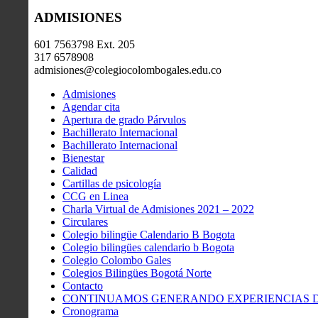
ADMISIONES
601 7563798 Ext. 205
317 6578908
admisiones@colegiocolombogales.edu.co
Admisiones
Agendar cita
Apertura de grado Párvulos
Bachillerato Internacional
Bachillerato Internacional
Bienestar
Calidad
Cartillas de psicología
CCG en Linea
Charla Virtual de Admisiones 2021 – 2022
Circulares
Colegio bilingüe Calendario B Bogota
Colegio bilingües calendario b Bogota
Colegio Colombo Gales
Colegios Bilingües Bogotá Norte
Contacto
CONTINUAMOS GENERANDO EXPERIENCIAS DE
Cronograma