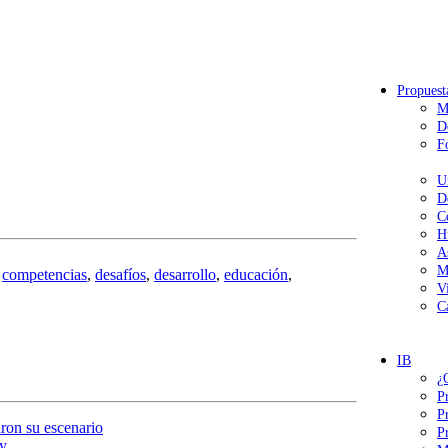
Propuest
M
D
F
U
D
C
H
A
M
,
competencias
,
desafíos
,
desarrollo
,
educación
,
V
C
IB
¿
P
P
ron su escenario
P
y