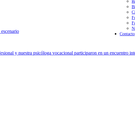
R
B
C
F
F
N
 escenario
Contacto
sional y nuestra psicóloga vocacional participaron en un encuentro int