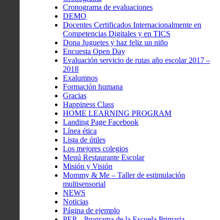
Cronograma de evaluaciones
DEMO
Docentes Certificados Internacionalmente en
Competencias Digitales y en TICS
Dona Juguetes y haz feliz un niño
Encuesta Open Day
Evaluación servicio de rutas año escolar 2017 –
2018
Exalumnos
Formación humana
Gracias
Happiness Class
HOME LEARNING PROGRAM
Landing Page Facebook
Línea ética
Lista de útiles
Los mejores colegios
Menú Restaurante Escolar
Misión y Visión
Mommy & Me – Taller de estimulación
multisensorial
NEWS
Noticias
Página de ejemplo
PEP – Programa de la Escuela Primaria