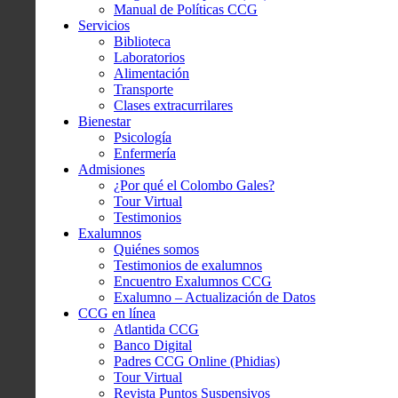
Manual de Políticas CCG
Servicios
Biblioteca
Laboratorios
Alimentación
Transporte
Clases extracurrilares
Bienestar
Psicología
Enfermería
Admisiones
¿Por qué el Colombo Gales?
Tour Virtual
Testimonios
Exalumnos
Quiénes somos
Testimonios de exalumnos
Encuentro Exalumnos CCG
Exalumno – Actualización de Datos
CCG en línea
Atlantida CCG
Banco Digital
Padres CCG Online (Phidias)
Tour Virtual
Revista Puntos Suspensivos