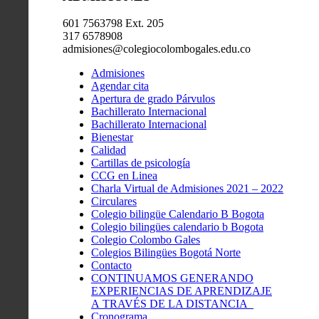
601 7563798 Ext. 205
317 6578908
admisiones@colegiocolombogales.edu.co
Admisiones
Agendar cita
Apertura de grado Párvulos
Bachillerato Internacional
Bachillerato Internacional
Bienestar
Calidad
Cartillas de psicología
CCG en Linea
Charla Virtual de Admisiones 2021 – 2022
Circulares
Colegio bilingüe Calendario B Bogota
Colegio bilingües calendario b Bogota
Colegio Colombo Gales
Colegios Bilingües Bogotá Norte
Contacto
CONTINUAMOS GENERANDO
EXPERIENCIAS DE APRENDIZAJE
A TRAVÉS DE LA DISTANCIA
Cronograma