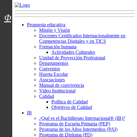
Menú usuarios
Φ
Propuesta educativa
Misión y Visión
Docentes Certificados Internacionalmente en
Competencias Digitales y en TICS
Formación humana
Actividades Culturales
Unidad de Proyección Profesional
Departamentos
Convenios
Huerta Escolar
Asociaciones
Manual de convivencia
Video Institucional
Calidad
Política de Calidad
Objetivos de Calidad
IB
¿Qué es el Bachillerato Internacional® (IB)?
Programa de Escuela Primaria (PEP)
Programa de los Años Intermedios (PAI)
Programa de Diploma (PD)