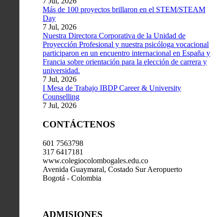
7 Jul, 2026
Más de 100 proyectos brillaron en el STEM/STEAM
Day
7 Jul, 2026
Nuestra Directora Corporativa de la Unidad de
Proyección Profesional y nuestra psicóloga vocacional
participaron en un encuentro internacional en España y
Francia sobre orientación para la elección de carrera y
universidad.
7 Jul, 2026
I Mesa de Trabajo IBDP Career & University
Counselling
7 Jul, 2026
CONTÁCTENOS
601 7563798
317 6417181
www.colegiocolombogales.edu.co
Avenida Guaymaral, Costado Sur Aeropuerto
Bogotá - Colombia
ADMISIONES