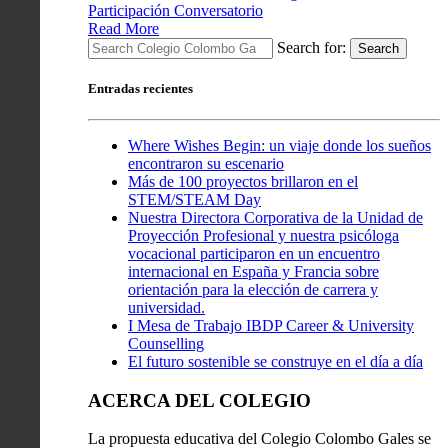
Participación Conversatorio
Read More
Search for:
Search
Entradas recientes
Where Wishes Begin: un viaje donde los sueños
encontraron su escenario
Más de 100 proyectos brillaron en el
STEM/STEAM Day
Nuestra Directora Corporativa de la Unidad de
Proyección Profesional y nuestra psicóloga
vocacional participaron en un encuentro
internacional en España y Francia sobre
orientación para la elección de carrera y
universidad.
I Mesa de Trabajo IBDP Career & University
Counselling
El futuro sostenible se construye en el día a día
ACERCA DEL COLEGIO
La propuesta educativa del Colegio Colombo Gales se