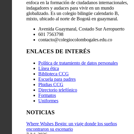
enfoca en la formación de ciudadanos internacionales,
indagadores y audaces para vivir en un mundo
globalizado. Es un colegio bilingüe calendario B,
mixto, ubicado al norte de Bogotá en guaymaral.
Avenida Guaymaral, Costado Sur Aeropuerto
601 7563798
contacto@colegiocolombogales.edu.co
ENLACES DE INTERÉS
Política de tratamiento de datos personales
Línea ética
Biblioteca CCG
Escuela para padres
Phidias CCG
Directorio telefónico
Formatos
Uniformes
NOTICIAS
Where Wishes Begin: un viaje donde los sueños
encontraron su escenario