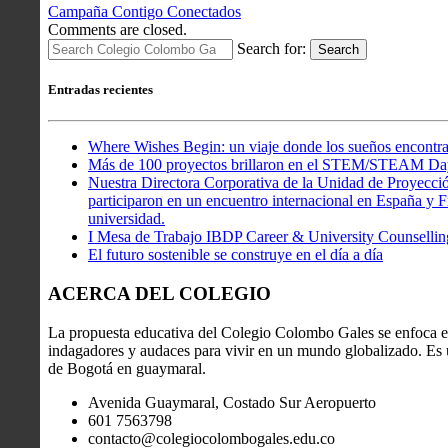
Campaña Contigo Conectados
Comments are closed.
Search for:
Search
Entradas recientes
Where Wishes Begin: un viaje donde los sueños encontra
Más de 100 proyectos brillaron en el STEM/STEAM Da
Nuestra Directora Corporativa de la Unidad de Proyecció
participaron en un encuentro internacional en España y Fr
universidad.
I Mesa de Trabajo IBDP Career & University Counsellin
El futuro sostenible se construye en el día a día
ACERCA DEL COLEGIO
La propuesta educativa del Colegio Colombo Gales se enfoca en
indagadores y audaces para vivir en un mundo globalizado. Es u
de Bogotá en guaymaral.
Avenida Guaymaral, Costado Sur Aeropuerto
601 7563798
contacto@colegiocolombogales.edu.co