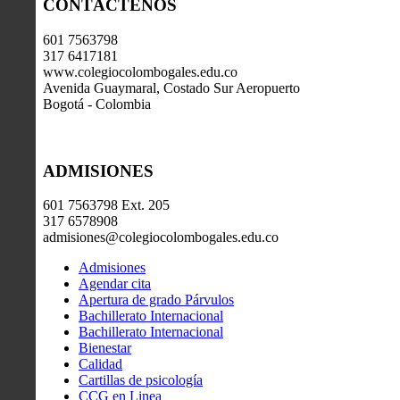
CONTÁCTENOS
601 7563798
317 6417181
www.colegiocolombogales.edu.co
Avenida Guaymaral, Costado Sur Aeropuerto
Bogotá - Colombia
ADMISIONES
601 7563798 Ext. 205
317 6578908
admisiones@colegiocolombogales.edu.co
Admisiones
Agendar cita
Apertura de grado Párvulos
Bachillerato Internacional
Bachillerato Internacional
Bienestar
Calidad
Cartillas de psicología
CCG en Linea