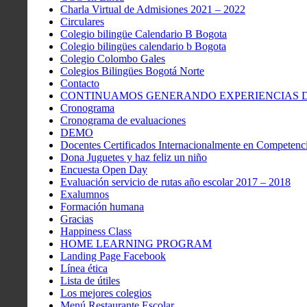
Charla Virtual de Admisiones 2021 – 2022
Circulares
Colegio bilingüe Calendario B Bogota
Colegio bilingües calendario b Bogota
Colegio Colombo Gales
Colegios Bilingües Bogotá Norte
Contacto
CONTINUAMOS GENERANDO EXPERIENCIAS DE
Cronograma
Cronograma de evaluaciones
DEMO
Docentes Certificados Internacionalmente en Competenci
Dona Juguetes y haz feliz un niño
Encuesta Open Day
Evaluación servicio de rutas año escolar 2017 – 2018
Exalumnos
Formación humana
Gracias
Happiness Class
HOME LEARNING PROGRAM
Landing Page Facebook
Línea ética
Lista de útiles
Los mejores colegios
Menú Restaurante Escolar