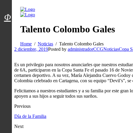
Menú usuarios
Φ
Talento Colombo Gales
Home
Noticias
Talento Colombo Gales
2 diciembre, 2019
Posted by
administradorCCG
Noticias
Copa S
Es un privilegio para nosotros anunciarles que nuestros estudi
de 6A, participaron en la Copa Santa Fe el pasado 16 de Novie
certamen deportivo. A su vez, María Alejandra Cuervo Godoy de
Colombia celebrado en Cartagena, con su equipo “Devil’s”, se
Felicitamos a nuestros estudiantes y a su familia por este gran 
apoyen a sus hijos a seguir todos sus sueños.
Previous
Día de la Familia
Next