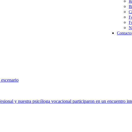
R
B
C
F
F
N
Contacto
 escenario
sional y nuestra psicóloga vocacional participaron en un encuentro int