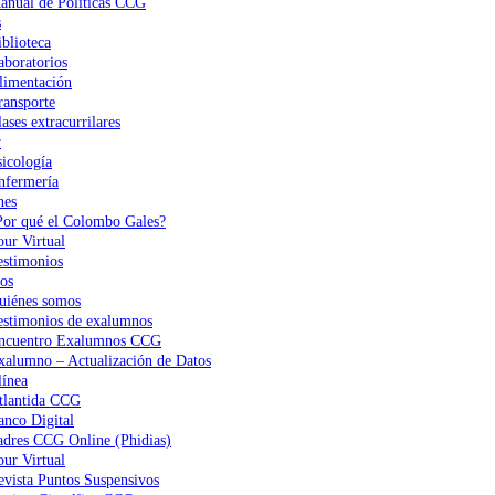
anual de Políticas CCG
s
iblioteca
aboratorios
limentación
ransporte
ases extracurrilares
r
sicología
nfermería
nes
Por qué el Colombo Gales?
our Virtual
estimonios
os
uiénes somos
estimonios de exalumnos
ncuentro Exalumnos CCG
xalumno – Actualización de Datos
ínea
tlantida CCG
anco Digital
adres CCG Online (Phidias)
our Virtual
evista Puntos Suspensivos