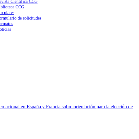
evista Científica CCG
iblioteca CCG
irculares
ormulario de solicitudes
ormatos
oticias
ernacional en España y Francia sobre orientación para la elección de