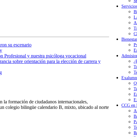
M
Servicio
B
L
A
T
Cl
Bienesta
ron su escenario
P
y
E
n Profesional y nuestra psicóloga vocacional
Admisio
ancia sobre orientación para la elección de carrera y
¿
T
g
T
Exalumn
Q
T
E
E
 la formación de ciudadanos internacionales,
CCG en l
n colegio bilingüe calendario B, mixto, ubicado al norte
A
B
P
T
R