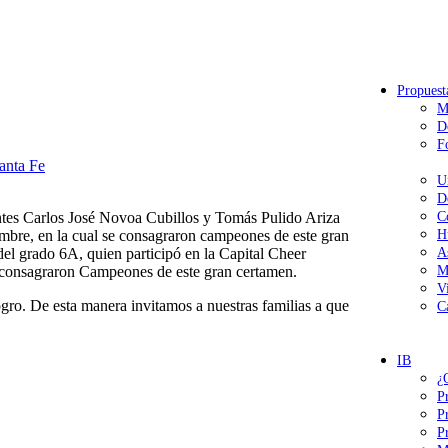
Propuest
M
D
F
anta Fe
U
D
antes Carlos José Novoa Cubillos y Tomás Pulido Ariza
C
mbre, en la cual se consagraron campeones de este gran
H
l grado 6A, quien participó en la Capital Cheer
A
 consagraron Campeones de este gran certamen.
M
V
logro. De esta manera invitamos a nuestras familias a que
C
IB
¿
P
P
P