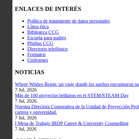
ENLACES DE INTERÉS
Política de tratamiento de datos personales
Línea ética
Biblioteca CCG
Escuela para padres
Phidias CCG
Directorio telefónico
Formatos
Uniformes
NOTICIAS
Where Wishes Begin: un viaje donde los sueños encontraron su
7 Jul, 2026
Más de 100 proyectos brillaron en el STEM/STEAM Day
7 Jul, 2026
Nuestra Directora Corporativa de la Unidad de Proyección Profe
carrera y universidad.
7 Jul, 2026
I Mesa de Trabajo IBDP Career & University Counselling
7 Jul, 2026