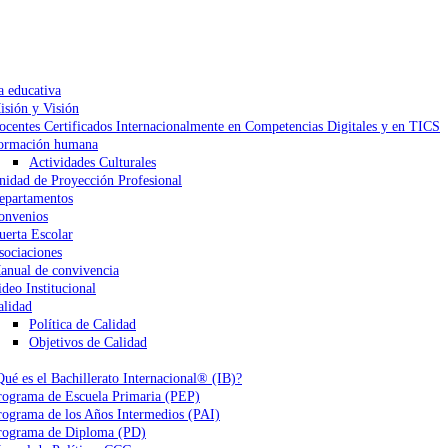
a educativa
isión y Visión
ocentes Certificados Internacionalmente en Competencias Digitales y en TICS
ormación humana
Actividades Culturales
nidad de Proyección Profesional
epartamentos
onvenios
uerta Escolar
sociaciones
anual de convivencia
ideo Institucional
alidad
Política de Calidad
Objetivos de Calidad
Qué es el Bachillerato Internacional® (IB)?
rograma de Escuela Primaria (PEP)
rograma de los Años Intermedios (PAI)
rograma de Diploma (PD)