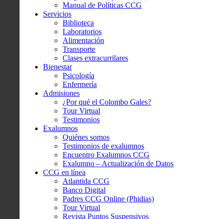
Manual de Políticas CCG
Servicios
Biblioteca
Laboratorios
Alimentación
Transporte
Clases extracurrilares
Bienestar
Psicología
Enfermería
Admisiones
¿Por qué el Colombo Gales?
Tour Virtual
Testimonios
Exalumnos
Quiénes somos
Testimonios de exalumnos
Encuentro Exalumnos CCG
Exalumno – Actualización de Datos
CCG en línea
Atlantida CCG
Banco Digital
Padres CCG Online (Phidias)
Tour Virtual
Revista Puntos Suspensivos