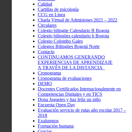
Calidad
Cartillas de psicología
CCG en Linea
Charla Virtual de Admisiones 2021 – 2022
Circulares
Colegio bilingüe Calendario B Bogota
Colegio bilingües calendario b Bogota
Colegio Colombo Gales
Colegios Bilingües Bogotá Norte
Contacto
CONTINUAMOS GENERANDO
EXPERIENCIAS DE APRENDIZAJE
A TRAVÉS DE LA DISTANCIA
Cronograma
Cronograma de evaluaciones
DEMO
Docentes Certificados Internacionalmente en
Competencias Digitales y en TICS
Dona Juguetes y haz feliz un niño
Encuesta Open Day
Evaluación servicio de rutas año escolar 2017 –
2018
Exalumnos
Formación humana
Gracias