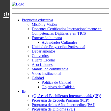
Menú usuarios
Φ
Propuesta educativa
Misión y Visión
Docentes Certificados Internacionalmente en
Competencias Digitales y en TICS
Formación humana
Actividades Culturales
Unidad de Proyección Profesional
Departamentos
Convenios
Huerta Escolar
Asociaciones
Manual de convivencia
Video Institucional
Calidad
Política de Calidad
Objetivos de Calidad
IB
¿Qué es el Bachillerato Internacional® (IB)?
Programa de Escuela Primaria (PEP)
Programa de los Años Intermedios (PAI)
Programa de Diploma (PD)