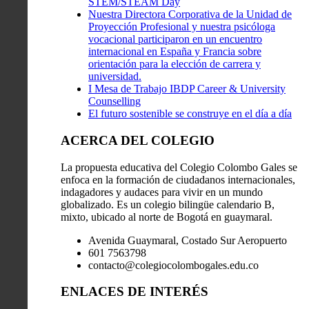
STEM/STEAM Day
Nuestra Directora Corporativa de la Unidad de
Proyección Profesional y nuestra psicóloga
vocacional participaron en un encuentro
internacional en España y Francia sobre
orientación para la elección de carrera y
universidad.
I Mesa de Trabajo IBDP Career & University
Counselling
El futuro sostenible se construye en el día a día
ACERCA DEL COLEGIO
La propuesta educativa del Colegio Colombo Gales se
enfoca en la formación de ciudadanos internacionales,
indagadores y audaces para vivir en un mundo
globalizado. Es un colegio bilingüe calendario B,
mixto, ubicado al norte de Bogotá en guaymaral.
Avenida Guaymaral, Costado Sur Aeropuerto
601 7563798
contacto@colegiocolombogales.edu.co
ENLACES DE INTERÉS