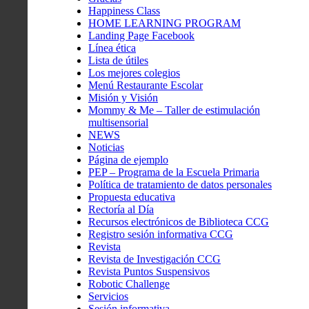
Happiness Class
HOME LEARNING PROGRAM
Landing Page Facebook
Línea ética
Lista de útiles
Los mejores colegios
Menú Restaurante Escolar
Misión y Visión
Mommy & Me – Taller de estimulación
multisensorial
NEWS
Noticias
Página de ejemplo
PEP – Programa de la Escuela Primaria
Política de tratamiento de datos personales
Propuesta educativa
Rectoría al Día
Recursos electrónicos de Biblioteca CCG
Registro sesión informativa CCG
Revista
Revista de Investigación CCG
Revista Puntos Suspensivos
Robotic Challenge
Servicios
Sesión informativa