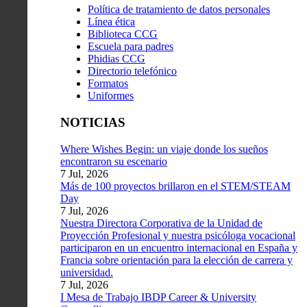
Política de tratamiento de datos personales
Línea ética
Biblioteca CCG
Escuela para padres
Phidias CCG
Directorio telefónico
Formatos
Uniformes
NOTICIAS
Where Wishes Begin: un viaje donde los sueños
encontraron su escenario
7 Jul, 2026
Más de 100 proyectos brillaron en el STEM/STEAM
Day
7 Jul, 2026
Nuestra Directora Corporativa de la Unidad de
Proyección Profesional y nuestra psicóloga vocacional
participaron en un encuentro internacional en España y
Francia sobre orientación para la elección de carrera y
universidad.
7 Jul, 2026
I Mesa de Trabajo IBDP Career & University