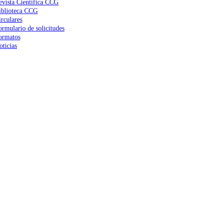
evista Científica CCG
iblioteca CCG
irculares
ormulario de solicitudes
ormatos
oticias