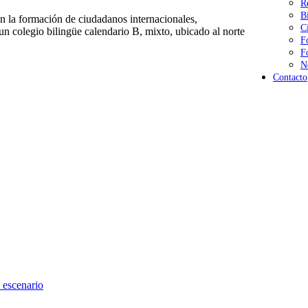
R
B
 la formación de ciudadanos internacionales,
C
n colegio bilingüe calendario B, mixto, ubicado al norte
F
F
N
Contacto
 escenario