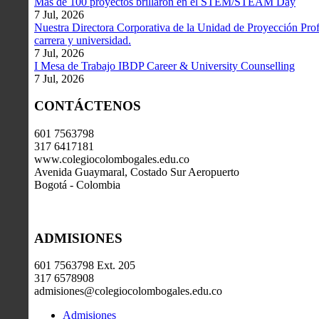
Más de 100 proyectos brillaron en el STEM/STEAM Day
7 Jul, 2026
Nuestra Directora Corporativa de la Unidad de Proyección Profe
carrera y universidad.
7 Jul, 2026
I Mesa de Trabajo IBDP Career & University Counselling
7 Jul, 2026
CONTÁCTENOS
601 7563798
317 6417181
www.colegiocolombogales.edu.co
Avenida Guaymaral, Costado Sur Aeropuerto
Bogotá - Colombia
ADMISIONES
601 7563798 Ext. 205
317 6578908
admisiones@colegiocolombogales.edu.co
Admisiones