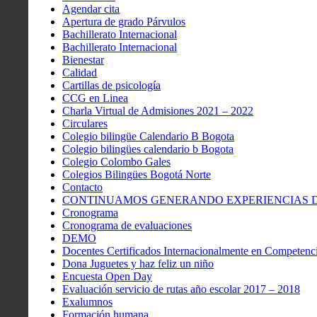
Agendar cita
Apertura de grado Párvulos
Bachillerato Internacional
Bachillerato Internacional
Bienestar
Calidad
Cartillas de psicología
CCG en Linea
Charla Virtual de Admisiones 2021 – 2022
Circulares
Colegio bilingüe Calendario B Bogota
Colegio bilingües calendario b Bogota
Colegio Colombo Gales
Colegios Bilingües Bogotá Norte
Contacto
CONTINUAMOS GENERANDO EXPERIENCIAS DE
Cronograma
Cronograma de evaluaciones
DEMO
Docentes Certificados Internacionalmente en Competenci
Dona Juguetes y haz feliz un niño
Encuesta Open Day
Evaluación servicio de rutas año escolar 2017 – 2018
Exalumnos
Formación humana