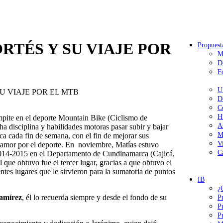
CORTÉS Y SU VIAJE POR
Propuest
M
D
F
U
 SU VIAJE POR EL MTB
D
C
H
mpite en el deporte Mountain Bike (Ciclismo de
A
a disciplina y habilidades motoras pasar subir y bajar
M
a cada fin de semana, con el fin de mejorar sus
V
y amor por el deporte. En noviembre, Matías estuvo
C
2014-2015 en el Departamento de Cundinamarca (Cajicá,
que obtuvo fue el tercer lugar, gracias a que obtuvo el
entes lugares que le sirvieron para la sumatoria de puntos
IB
¿
amírez
, él lo recuerda siempre y desde el fondo de su
P
P
P