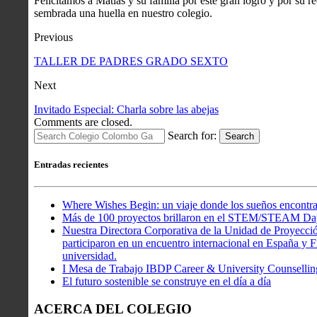
Felicitamos a Matías y su familia por este gran logro y por su 
sembrada una huella en nuestro colegio.
Previous
TALLER DE PADRES GRADO SEXTO
Next
Invitado Especial: Charla sobre las abejas
Comments are closed.
Search for:
Search
Entradas recientes
Where Wishes Begin: un viaje donde los sueños encontra
Más de 100 proyectos brillaron en el STEM/STEAM Da
Nuestra Directora Corporativa de la Unidad de Proyecció
participaron en un encuentro internacional en España y Fr
universidad.
I Mesa de Trabajo IBDP Career & University Counsellin
El futuro sostenible se construye en el día a día
ACERCA DEL COLEGIO