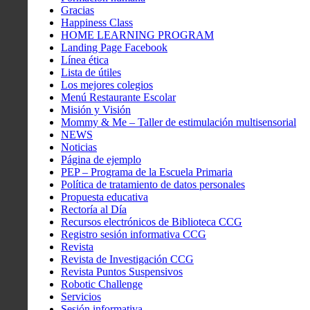
Gracias
Happiness Class
HOME LEARNING PROGRAM
Landing Page Facebook
Línea ética
Lista de útiles
Los mejores colegios
Menú Restaurante Escolar
Misión y Visión
Mommy & Me – Taller de estimulación multisensorial
NEWS
Noticias
Página de ejemplo
PEP – Programa de la Escuela Primaria
Política de tratamiento de datos personales
Propuesta educativa
Rectoría al Día
Recursos electrónicos de Biblioteca CCG
Registro sesión informativa CCG
Revista
Revista de Investigación CCG
Revista Puntos Suspensivos
Robotic Challenge
Servicios
Sesión informativa