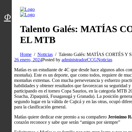
Menú usuarios
Φ
Talento Galés: MATÍAS 
EL MTB
Home
Noticias
Talento Galés: MATÍAS CORTÉS Y
26 enero, 2024
Posted by
administradorCCG
Noticias
Matías es un estudiante de 4C que desde hace algunos años co
montaña). Este es un deporte, que como todos, requiere de much
montañas extremas. Con mucha perseverancia y esfuerzo practic
habilidades y obtener resultados que favorezcan su seguridad 
participando en el torneo Copa Saurios, en la categoría MTB 
Soacha, Zipaquirá, Fusagasugá y Granada). La posición general 
segundo lugar en la válida de Cajicá y en las otras, ocupó difer
para la clasificación general.
Matías quiere dedicar este premio a su compañero
Jerónimo R
corazón reconoce y sabe que serán “amigos por siempre”