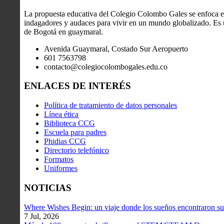
La propuesta educativa del Colegio Colombo Gales se enfoca en
indagadores y audaces para vivir en un mundo globalizado. Es u
de Bogotá en guaymaral.
Avenida Guaymaral, Costado Sur Aeropuerto
601 7563798
contacto@colegiocolombogales.edu.co
ENLACES DE INTERÉS
Política de tratamiento de datos personales
Línea ética
Biblioteca CCG
Escuela para padres
Phidias CCG
Directorio telefónico
Formatos
Uniformes
NOTICIAS
Where Wishes Begin: un viaje donde los sueños encontraron su
7 Jul, 2026