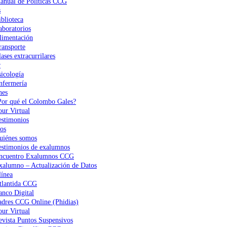
anual de Políticas CCG
s
iblioteca
aboratorios
limentación
ransporte
ases extracurrilares
r
sicología
nfermería
nes
Por qué el Colombo Gales?
our Virtual
estimonios
os
uiénes somos
estimonios de exalumnos
ncuentro Exalumnos CCG
xalumno – Actualización de Datos
ínea
tlantida CCG
anco Digital
adres CCG Online (Phidias)
our Virtual
evista Puntos Suspensivos