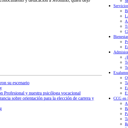
reconocimiento y dedicación a Jerónimo, quien dejó
M
Servicio
B
L
A
T
Cl
Bienesta
P
E
Admisio
¿
T
T
Exalumn
Q
ron su escenario
T
y
E
n Profesional y nuestra psicóloga vocacional
E
ancia sobre orientación para la elección de carrera y
CCG en l
A
g
B
P
T
R