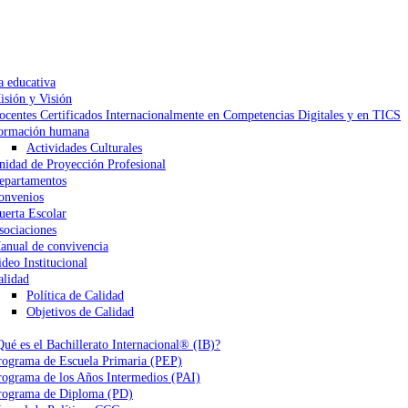
a educativa
isión y Visión
ocentes Certificados Internacionalmente en Competencias Digitales y en TICS
ormación humana
Actividades Culturales
nidad de Proyección Profesional
epartamentos
onvenios
uerta Escolar
sociaciones
anual de convivencia
ideo Institucional
alidad
Política de Calidad
Objetivos de Calidad
Qué es el Bachillerato Internacional® (IB)?
rograma de Escuela Primaria (PEP)
rograma de los Años Intermedios (PAI)
rograma de Diploma (PD)