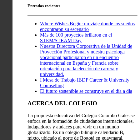
Entradas recientes
Where Wishes Begin: un viaje donde los sueños
encontraron su escenario
Más de 100 proyectos brillaron en el
STEM/STEAM Day
Nuestra Directora Corporativa de la Unidad de
Proyección Profesional y nuestra psicóloga
vocacional participaron en un encuentro
internacional en España y Francia sobre
orientación para la elección de carrera y
universidad.
I Mesa de Trabajo IBDP Career & University
Counselling
El futuro sostenible se construye en el día a día
ACERCA DEL COLEGIO
La propuesta educativa del Colegio Colombo Gales se
enfoca en la formación de ciudadanos internacionales,
indagadores y audaces para vivir en un mundo
globalizado. Es un colegio bilingüe calendario B,
mixto, ubicado al norte de Bogotá en guaymaral.