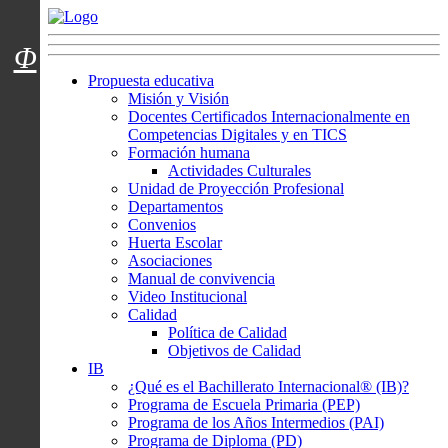
Menú usuarios
Φ
Propuesta educativa
Misión y Visión
Docentes Certificados Internacionalmente en
Competencias Digitales y en TICS
Formación humana
Actividades Culturales
Unidad de Proyección Profesional
Departamentos
Convenios
Huerta Escolar
Asociaciones
Manual de convivencia
Video Institucional
Calidad
Política de Calidad
Objetivos de Calidad
IB
¿Qué es el Bachillerato Internacional® (IB)?
Programa de Escuela Primaria (PEP)
Programa de los Años Intermedios (PAI)
Programa de Diploma (PD)