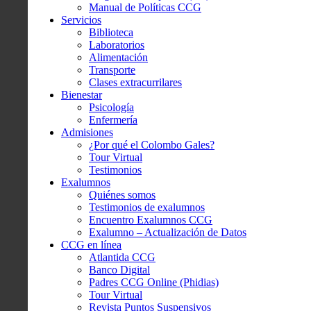
Manual de Políticas CCG
Servicios
Biblioteca
Laboratorios
Alimentación
Transporte
Clases extracurrilares
Bienestar
Psicología
Enfermería
Admisiones
¿Por qué el Colombo Gales?
Tour Virtual
Testimonios
Exalumnos
Quiénes somos
Testimonios de exalumnos
Encuentro Exalumnos CCG
Exalumno – Actualización de Datos
CCG en línea
Atlantida CCG
Banco Digital
Padres CCG Online (Phidias)
Tour Virtual
Revista Puntos Suspensivos