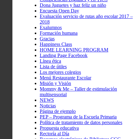
Dona Juguetes y haz feliz un niño
Encuesta Open Day
Evaluación servicio de rutas año escolar 2017 –
2018
Exalumnos
Formación humana
Gracias
Happiness Class
HOME LEARNING PROGRAM
Landing Page Facebook
Línea ética
Lista de útiles
Los mejores colegios
Menú Restaurante Escolar
Misión y Visión
Mommy & Me – Taller de estimulación
multisensorial
NEWS
Noticias
Página de ejemplo
PEP – Programa de la Escuela Primaria
Política de tratamiento de datos personales
Propuesta educativa
Rectoría al Día