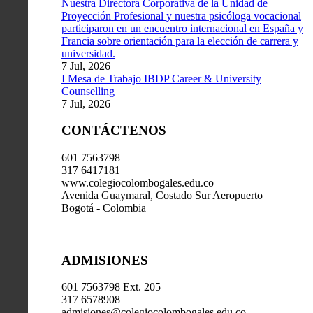
Nuestra Directora Corporativa de la Unidad de
Proyección Profesional y nuestra psicóloga vocacional
participaron en un encuentro internacional en España y
Francia sobre orientación para la elección de carrera y
universidad.
7 Jul, 2026
I Mesa de Trabajo IBDP Career & University
Counselling
7 Jul, 2026
CONTÁCTENOS
601 7563798
317 6417181
www.colegiocolombogales.edu.co
Avenida Guaymaral, Costado Sur Aeropuerto
Bogotá - Colombia
ADMISIONES
601 7563798 Ext. 205
317 6578908
admisiones@colegiocolombogales.edu.co