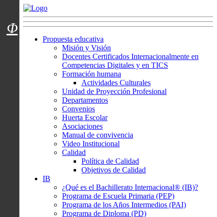
Menú usuarios
Φ
Propuesta educativa
Misión y Visión
Docentes Certificados Internacionalmente en
Competencias Digitales y en TICS
Formación humana
Actividades Culturales
Unidad de Proyección Profesional
Departamentos
Convenios
Huerta Escolar
Asociaciones
Manual de convivencia
Video Institucional
Calidad
Política de Calidad
Objetivos de Calidad
IB
¿Qué es el Bachillerato Internacional® (IB)?
Programa de Escuela Primaria (PEP)
Programa de los Años Intermedios (PAI)
Programa de Diploma (PD)