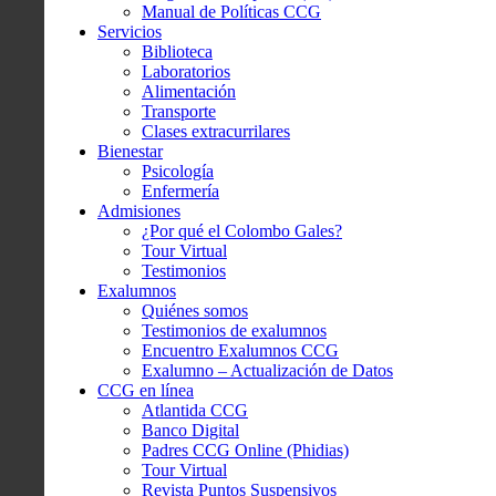
Manual de Políticas CCG
Servicios
Biblioteca
Laboratorios
Alimentación
Transporte
Clases extracurrilares
Bienestar
Psicología
Enfermería
Admisiones
¿Por qué el Colombo Gales?
Tour Virtual
Testimonios
Exalumnos
Quiénes somos
Testimonios de exalumnos
Encuentro Exalumnos CCG
Exalumno – Actualización de Datos
CCG en línea
Atlantida CCG
Banco Digital
Padres CCG Online (Phidias)
Tour Virtual
Revista Puntos Suspensivos