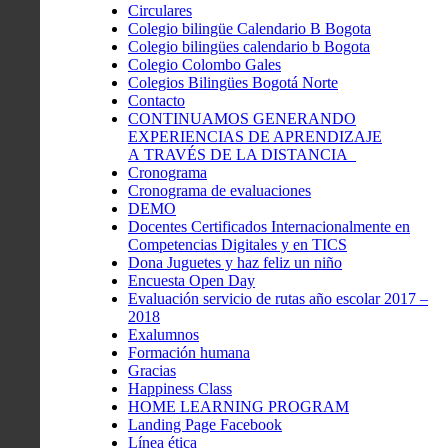
Circulares
Colegio bilingüe Calendario B Bogota
Colegio bilingües calendario b Bogota
Colegio Colombo Gales
Colegios Bilingües Bogotá Norte
Contacto
CONTINUAMOS GENERANDO
EXPERIENCIAS DE APRENDIZAJE
A TRAVÉS DE LA DISTANCIA
Cronograma
Cronograma de evaluaciones
DEMO
Docentes Certificados Internacionalmente en
Competencias Digitales y en TICS
Dona Juguetes y haz feliz un niño
Encuesta Open Day
Evaluación servicio de rutas año escolar 2017 –
2018
Exalumnos
Formación humana
Gracias
Happiness Class
HOME LEARNING PROGRAM
Landing Page Facebook
Línea ética