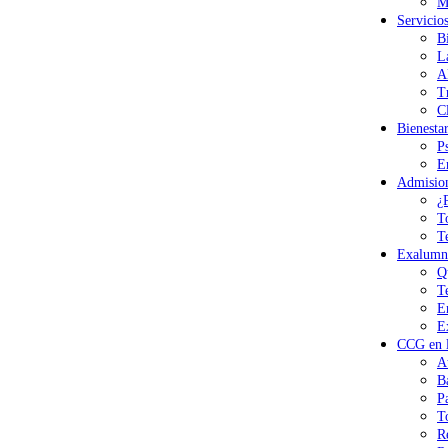
M
Servicio
B
L
A
T
Cl
Bienesta
P
E
Admisio
¿
T
T
Exalumn
Q
T
E
E
CCG en l
A
B
P
T
R