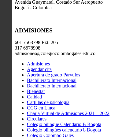
Avenida Guaymaral, Costado Sur Aeropuerto
Bogotá - Colombia
ADMISIONES
601 7563798 Ext. 205
317 6578908
admisiones@colegiocolombogales.edu.co
Admisiones
Agendar cita
Apertura de grado Párvulos
Bachillerato Internacional
Bachillerato Internacional
Bienestar
Calidad
Cartillas de psicología
CCG en Linea
Charla Virtual de Admisiones 2021 – 2022
Circulares
Colegio bilingüe Calendario B Bogota
Colegio bilingües calendario b Bogota
Colegio Colombo Gales