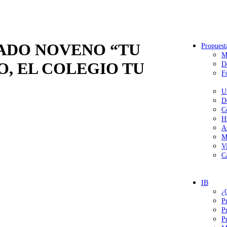
ADO NOVENO “TU
Propuest
M
, EL COLEGIO TU
D
F
U
D
C
H
A
M
V
C
IB
¿
P
P
P