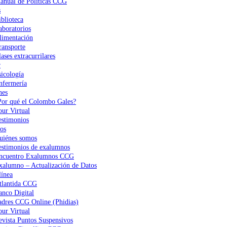
anual de Políticas CCG
s
iblioteca
aboratorios
limentación
ransporte
ases extracurrilares
r
sicología
nfermería
nes
Por qué el Colombo Gales?
our Virtual
estimonios
os
uiénes somos
estimonios de exalumnos
ncuentro Exalumnos CCG
xalumno – Actualización de Datos
ínea
tlantida CCG
anco Digital
adres CCG Online (Phidias)
our Virtual
evista Puntos Suspensivos