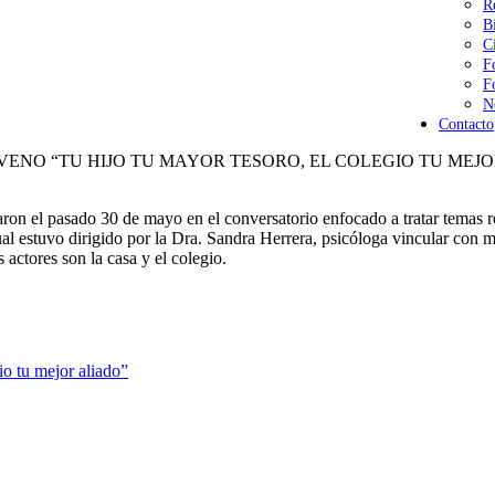
R
B
C
F
F
N
Contacto
ENO “TU HIJO TU MAYOR TESORO, EL COLEGIO TU MEJO
n el pasado 30 de mayo en el conversatorio enfocado a tratar temas r
cual estuvo dirigido por la Dra. Sandra Herrera, psicóloga vincular con
 actores son la casa y el colegio.
io tu mejor aliado”