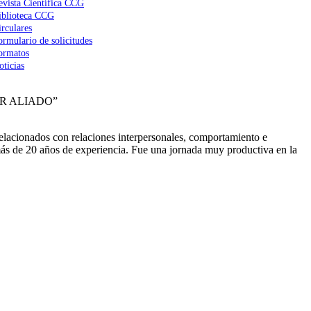
evista Científica CCG
iblioteca CCG
irculares
ormulario de solicitudes
ormatos
oticias
R ALIADO”
elacionados con relaciones interpersonales, comportamiento e
 más de 20 años de experiencia. Fue una jornada muy productiva en la