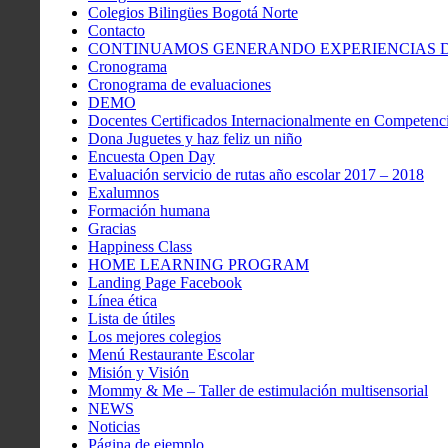
Colegios Bilingües Bogotá Norte
Contacto
CONTINUAMOS GENERANDO EXPERIENCIAS DE
Cronograma
Cronograma de evaluaciones
DEMO
Docentes Certificados Internacionalmente en Competenci
Dona Juguetes y haz feliz un niño
Encuesta Open Day
Evaluación servicio de rutas año escolar 2017 – 2018
Exalumnos
Formación humana
Gracias
Happiness Class
HOME LEARNING PROGRAM
Landing Page Facebook
Línea ética
Lista de útiles
Los mejores colegios
Menú Restaurante Escolar
Misión y Visión
Mommy & Me – Taller de estimulación multisensorial
NEWS
Noticias
Página de ejemplo