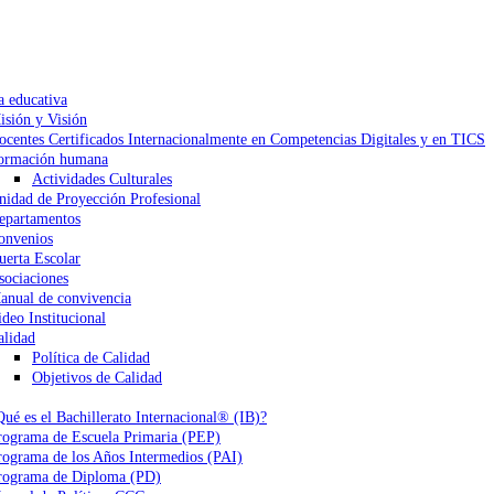
a educativa
isión y Visión
ocentes Certificados Internacionalmente en Competencias Digitales y en TICS
ormación humana
Actividades Culturales
nidad de Proyección Profesional
epartamentos
onvenios
uerta Escolar
sociaciones
anual de convivencia
ideo Institucional
alidad
Política de Calidad
Objetivos de Calidad
Qué es el Bachillerato Internacional® (IB)?
rograma de Escuela Primaria (PEP)
rograma de los Años Intermedios (PAI)
rograma de Diploma (PD)