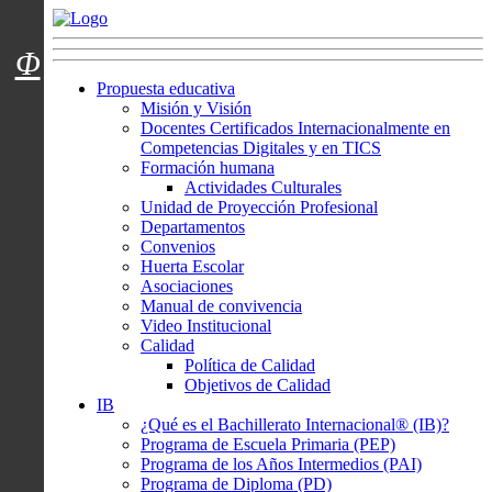
Menú usuarios
Φ
Propuesta educativa
Misión y Visión
Docentes Certificados Internacionalmente en
Competencias Digitales y en TICS
Formación humana
Actividades Culturales
Unidad de Proyección Profesional
Departamentos
Convenios
Huerta Escolar
Asociaciones
Manual de convivencia
Video Institucional
Calidad
Política de Calidad
Objetivos de Calidad
IB
¿Qué es el Bachillerato Internacional® (IB)?
Programa de Escuela Primaria (PEP)
Programa de los Años Intermedios (PAI)
Programa de Diploma (PD)