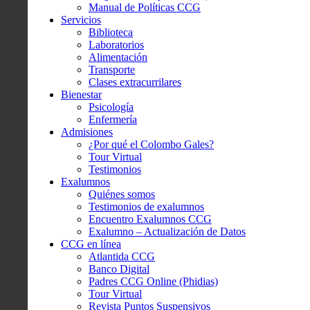
Manual de Políticas CCG
Servicios
Biblioteca
Laboratorios
Alimentación
Transporte
Clases extracurrilares
Bienestar
Psicología
Enfermería
Admisiones
¿Por qué el Colombo Gales?
Tour Virtual
Testimonios
Exalumnos
Quiénes somos
Testimonios de exalumnos
Encuentro Exalumnos CCG
Exalumno – Actualización de Datos
CCG en línea
Atlantida CCG
Banco Digital
Padres CCG Online (Phidias)
Tour Virtual
Revista Puntos Suspensivos