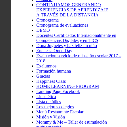
CONTINUAMOS GENERANDO
EXPERIENCIAS DE APRENDIZAJE
A TRAVÉS DE LA DISTANCIA
Cronograma
Cronograma de evaluaciones
DEMO
Docentes Certificados Internacionalmente en
Competencias Digitales y en TICS
Dona Juguetes y haz feliz un niño
Encuesta Open Day
Evaluación servicio de rutas año escolar 2017 –
2018
Exalumnos
Formación humana
Gracias
Happiness Class
HOME LEARNING PROGRAM
Landing Page Facebook
Línea ética
Lista de útiles
Los mejores colegios
Menú Restaurante Escolar
Misión y Visión
Mommy & Me – Taller de estimulación