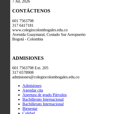
7 Jul, 2026
CONTÁCTENOS
601 7563798
317 6417181
www.colegiocolombogales.edu.co
Avenida Guaymaral, Costado Sur Aeropuerto
Bogotá - Colombia
ADMISIONES
601 7563798 Ext. 205
317 6578908
admisiones@colegiocolombogales.edu.co
Admisiones
Agendar cita
Apertura de grado Párvulos
Bachillerato Internacional
Bachillerato Internacional
Bienestar
Calidad