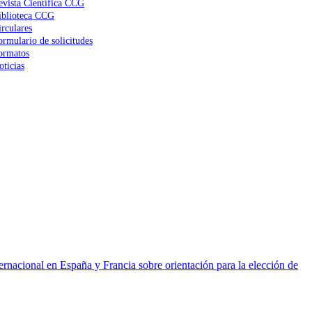
evista Científica CCG
iblioteca CCG
irculares
ormulario de solicitudes
ormatos
oticias
ernacional en España y Francia sobre orientación para la elección de