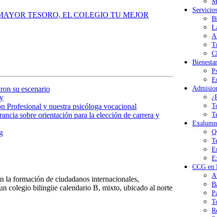
M
Servicio
MAYOR TESORO, EL COLEGIO TU MEJOR
B
L
A
T
Cl
Bienesta
P
E
Admisio
ron su escenario
¿
y
T
n Profesional y nuestra psicóloga vocacional
T
ancia sobre orientación para la elección de carrera y
Exalumn
Q
g
T
E
E
CCG en l
A
 la formación de ciudadanos internacionales,
B
n colegio bilingüe calendario B, mixto, ubicado al norte
P
T
R