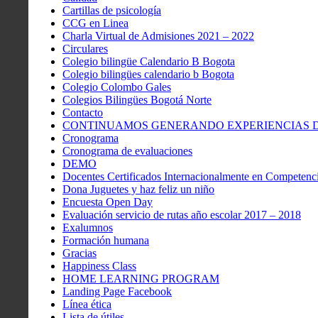
Cartillas de psicología
CCG en Linea
Charla Virtual de Admisiones 2021 – 2022
Circulares
Colegio bilingüe Calendario B Bogota
Colegio bilingües calendario b Bogota
Colegio Colombo Gales
Colegios Bilingües Bogotá Norte
Contacto
CONTINUAMOS GENERANDO EXPERIENCIAS DE
Cronograma
Cronograma de evaluaciones
DEMO
Docentes Certificados Internacionalmente en Competenci
Dona Juguetes y haz feliz un niño
Encuesta Open Day
Evaluación servicio de rutas año escolar 2017 – 2018
Exalumnos
Formación humana
Gracias
Happiness Class
HOME LEARNING PROGRAM
Landing Page Facebook
Línea ética
Lista de útiles