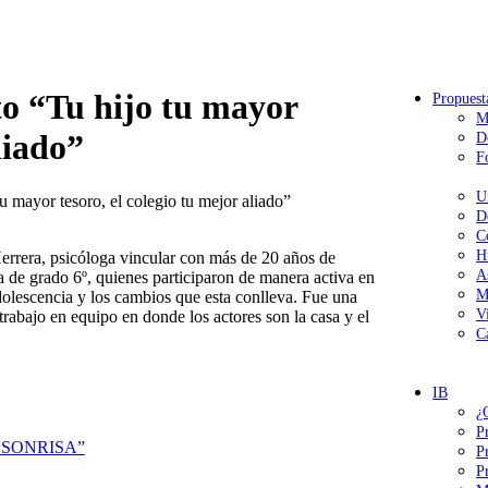
to “Tu hijo tu mayor
Propuest
M
liado”
D
F
U
u mayor tesoro, el colegio tu mejor aliado”
D
C
H
errera, psicóloga vincular con más de 20 años de
A
 de grado 6º, quienes participaron de manera activa en
M
dolescencia y los cambios que esta conlleva. Fue una
V
trabajo en equipo en donde los actores son la casa y el
C
IB
¿
P
 SONRISA”
P
P