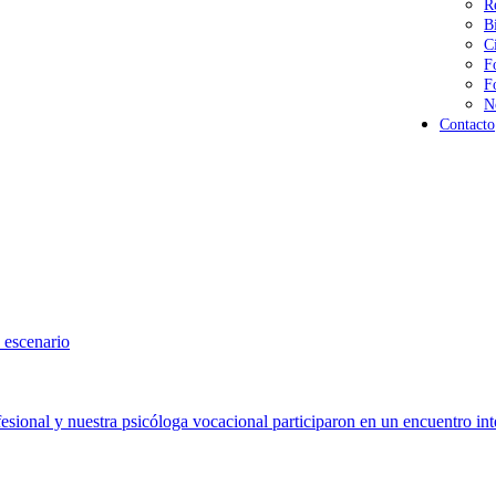
R
B
C
F
F
N
Contacto
 escenario
sional y nuestra psicóloga vocacional participaron en un encuentro int