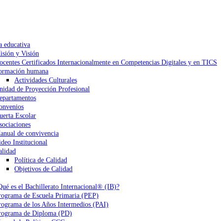
a educativa
isión y Visión
ocentes Certificados Internacionalmente en Competencias Digitales y en TICS
ormación humana
Actividades Culturales
nidad de Proyección Profesional
epartamentos
onvenios
uerta Escolar
sociaciones
anual de convivencia
ideo Institucional
alidad
Política de Calidad
Objetivos de Calidad
Qué es el Bachillerato Internacional® (IB)?
rograma de Escuela Primaria (PEP)
rograma de los Años Intermedios (PAI)
rograma de Diploma (PD)