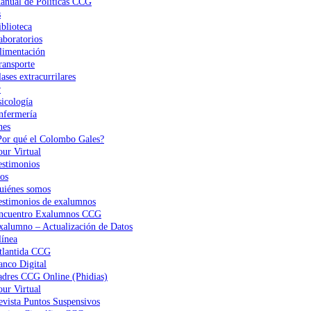
anual de Políticas CCG
s
iblioteca
aboratorios
limentación
ransporte
ases extracurrilares
r
sicología
nfermería
nes
Por qué el Colombo Gales?
our Virtual
estimonios
os
uiénes somos
estimonios de exalumnos
ncuentro Exalumnos CCG
xalumno – Actualización de Datos
ínea
tlantida CCG
anco Digital
adres CCG Online (Phidias)
our Virtual
evista Puntos Suspensivos