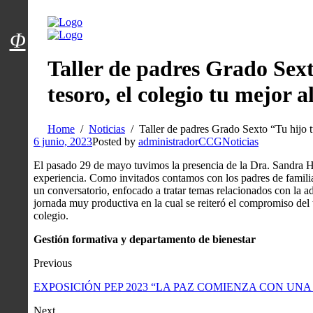
Menú usuarios
Φ
Taller de padres Grado Sex
tesoro, el colegio tu mejor a
Home
Noticias
Taller de padres Grado Sexto “Tu hijo t
6 junio, 2023
Posted by
administradorCCG
Noticias
El pasado 29 de mayo tuvimos la presencia de la Dra. Sandra H
experiencia. Como invitados contamos con los padres de familia
un conversatorio, enfocado a tratar temas relacionados con la a
jornada muy productiva en la cual se reiteró el compromiso del 
colegio.
Gestión formativa y departamento de bienestar
Previous
​EXPOSICIÓN PEP 2023 “LA PAZ COMIENZA CON UNA
Next