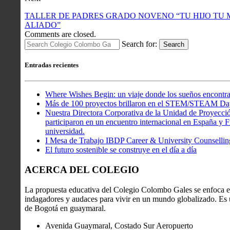
TALLER DE PADRES GRADO NOVENO “TU HIJO TU 
ALIADO”
Comments are closed.
Search for:
Search
Entradas recientes
Where Wishes Begin: un viaje donde los sueños encontra
Más de 100 proyectos brillaron en el STEM/STEAM Da
Nuestra Directora Corporativa de la Unidad de Proyecció
participaron en un encuentro internacional en España y Fr
universidad.
I Mesa de Trabajo IBDP Career & University Counsellin
El futuro sostenible se construye en el día a día
ACERCA DEL COLEGIO
La propuesta educativa del Colegio Colombo Gales se enfoca en
indagadores y audaces para vivir en un mundo globalizado. Es u
de Bogotá en guaymaral.
Avenida Guaymaral, Costado Sur Aeropuerto