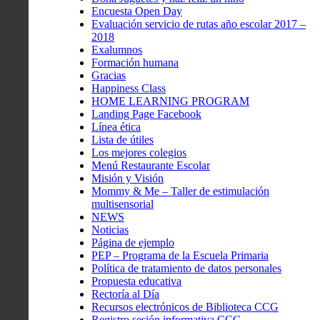
Encuesta Open Day
Evaluación servicio de rutas año escolar 2017 –
2018
Exalumnos
Formación humana
Gracias
Happiness Class
HOME LEARNING PROGRAM
Landing Page Facebook
Línea ética
Lista de útiles
Los mejores colegios
Menú Restaurante Escolar
Misión y Visión
Mommy & Me – Taller de estimulación
multisensorial
NEWS
Noticias
Página de ejemplo
PEP – Programa de la Escuela Primaria
Política de tratamiento de datos personales
Propuesta educativa
Rectoría al Día
Recursos electrónicos de Biblioteca CCG
Registro sesión informativa CCG