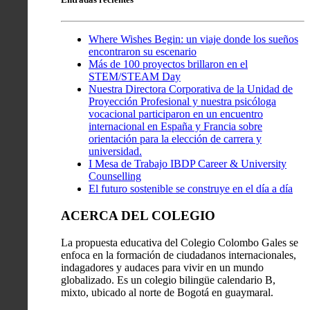
Where Wishes Begin: un viaje donde los sueños
encontraron su escenario
Más de 100 proyectos brillaron en el
STEM/STEAM Day
Nuestra Directora Corporativa de la Unidad de
Proyección Profesional y nuestra psicóloga
vocacional participaron en un encuentro
internacional en España y Francia sobre
orientación para la elección de carrera y
universidad.
I Mesa de Trabajo IBDP Career & University
Counselling
El futuro sostenible se construye en el día a día
ACERCA DEL COLEGIO
La propuesta educativa del Colegio Colombo Gales se
enfoca en la formación de ciudadanos internacionales,
indagadores y audaces para vivir en un mundo
globalizado. Es un colegio bilingüe calendario B,
mixto, ubicado al norte de Bogotá en guaymaral.