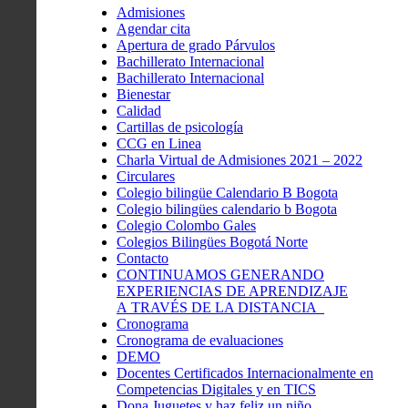
Admisiones
Agendar cita
Apertura de grado Párvulos
Bachillerato Internacional
Bachillerato Internacional
Bienestar
Calidad
Cartillas de psicología
CCG en Linea
Charla Virtual de Admisiones 2021 – 2022
Circulares
Colegio bilingüe Calendario B Bogota
Colegio bilingües calendario b Bogota
Colegio Colombo Gales
Colegios Bilingües Bogotá Norte
Contacto
CONTINUAMOS GENERANDO
EXPERIENCIAS DE APRENDIZAJE
A TRAVÉS DE LA DISTANCIA
Cronograma
Cronograma de evaluaciones
DEMO
Docentes Certificados Internacionalmente en
Competencias Digitales y en TICS
Dona Juguetes y haz feliz un niño