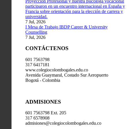
Proyección Profesional y nuestra psicóloga vocacional
participaron en un encuentro internacional en España y
Francia sobre orientación para la elección de carrera y
universidad.
7 Jul, 2026
I Mesa de Trabajo IBDP Career & University
Counselling
7 Jul, 2026
CONTÁCTENOS
601 7563798
317 6417181
www.colegiocolombogales.edu.co
Avenida Guaymaral, Costado Sur Aeropuerto
Bogotá - Colombia
ADMISIONES
601 7563798 Ext. 205
317 6578908
admisiones@colegiocolombogales.edu.co