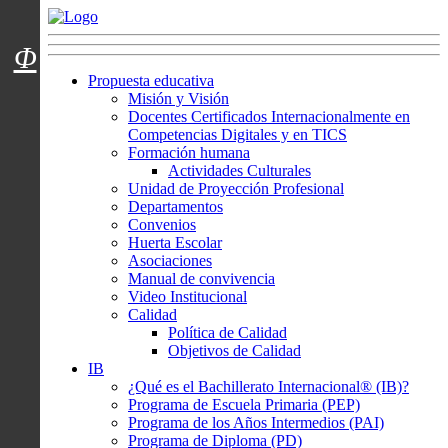
Menú usuarios
Φ
Propuesta educativa
Misión y Visión
Docentes Certificados Internacionalmente en
Competencias Digitales y en TICS
Formación humana
Actividades Culturales
Unidad de Proyección Profesional
Departamentos
Convenios
Huerta Escolar
Asociaciones
Manual de convivencia
Video Institucional
Calidad
Política de Calidad
Objetivos de Calidad
IB
¿Qué es el Bachillerato Internacional® (IB)?
Programa de Escuela Primaria (PEP)
Programa de los Años Intermedios (PAI)
Programa de Diploma (PD)