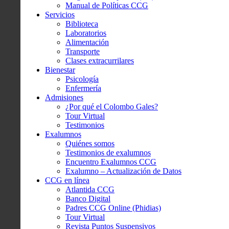
Manual de Políticas CCG
Servicios
Biblioteca
Laboratorios
Alimentación
Transporte
Clases extracurrilares
Bienestar
Psicología
Enfermería
Admisiones
¿Por qué el Colombo Gales?
Tour Virtual
Testimonios
Exalumnos
Quiénes somos
Testimonios de exalumnos
Encuentro Exalumnos CCG
Exalumno – Actualización de Datos
CCG en línea
Atlantida CCG
Banco Digital
Padres CCG Online (Phidias)
Tour Virtual
Revista Puntos Suspensivos