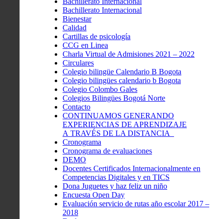
Bachillerato Internacional
Bachillerato Internacional
Bienestar
Calidad
Cartillas de psicología
CCG en Linea
Charla Virtual de Admisiones 2021 – 2022
Circulares
Colegio bilingüe Calendario B Bogota
Colegio bilingües calendario b Bogota
Colegio Colombo Gales
Colegios Bilingües Bogotá Norte
Contacto
CONTINUAMOS GENERANDO
EXPERIENCIAS DE APRENDIZAJE
A TRAVÉS DE LA DISTANCIA
Cronograma
Cronograma de evaluaciones
DEMO
Docentes Certificados Internacionalmente en
Competencias Digitales y en TICS
Dona Juguetes y haz feliz un niño
Encuesta Open Day
Evaluación servicio de rutas año escolar 2017 –
2018