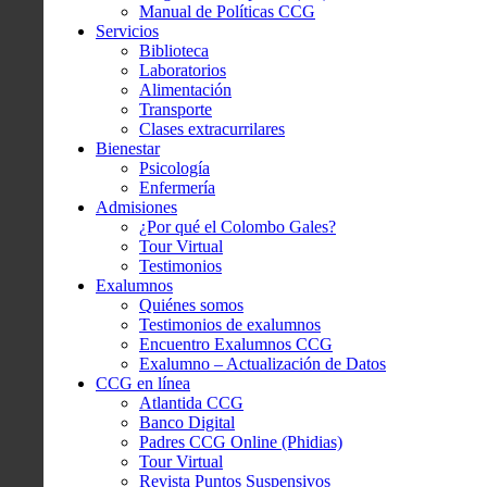
Manual de Políticas CCG
Servicios
Biblioteca
Laboratorios
Alimentación
Transporte
Clases extracurrilares
Bienestar
Psicología
Enfermería
Admisiones
¿Por qué el Colombo Gales?
Tour Virtual
Testimonios
Exalumnos
Quiénes somos
Testimonios de exalumnos
Encuentro Exalumnos CCG
Exalumno – Actualización de Datos
CCG en línea
Atlantida CCG
Banco Digital
Padres CCG Online (Phidias)
Tour Virtual
Revista Puntos Suspensivos