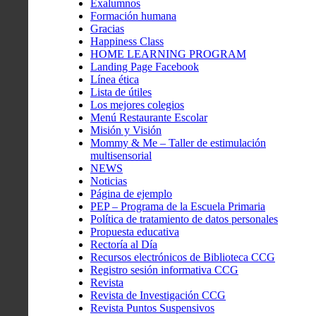
Exalumnos
Formación humana
Gracias
Happiness Class
HOME LEARNING PROGRAM
Landing Page Facebook
Línea ética
Lista de útiles
Los mejores colegios
Menú Restaurante Escolar
Misión y Visión
Mommy & Me – Taller de estimulación
multisensorial
NEWS
Noticias
Página de ejemplo
PEP – Programa de la Escuela Primaria
Política de tratamiento de datos personales
Propuesta educativa
Rectoría al Día
Recursos electrónicos de Biblioteca CCG
Registro sesión informativa CCG
Revista
Revista de Investigación CCG
Revista Puntos Suspensivos