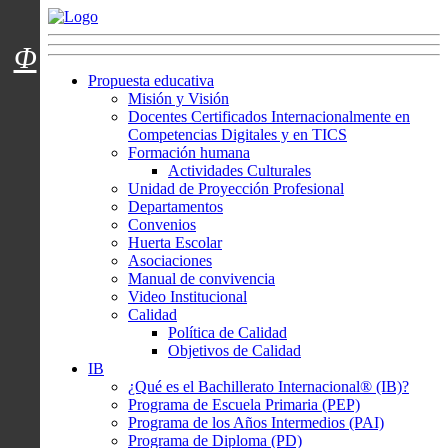
Menú usuarios
Φ
Propuesta educativa
Misión y Visión
Docentes Certificados Internacionalmente en
Competencias Digitales y en TICS
Formación humana
Actividades Culturales
Unidad de Proyección Profesional
Departamentos
Convenios
Huerta Escolar
Asociaciones
Manual de convivencia
Video Institucional
Calidad
Política de Calidad
Objetivos de Calidad
IB
¿Qué es el Bachillerato Internacional® (IB)?
Programa de Escuela Primaria (PEP)
Programa de los Años Intermedios (PAI)
Programa de Diploma (PD)