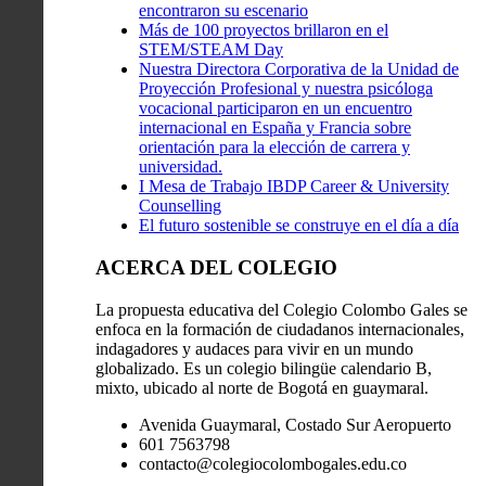
encontraron su escenario
Más de 100 proyectos brillaron en el
STEM/STEAM Day
Nuestra Directora Corporativa de la Unidad de
Proyección Profesional y nuestra psicóloga
vocacional participaron en un encuentro
internacional en España y Francia sobre
orientación para la elección de carrera y
universidad.
I Mesa de Trabajo IBDP Career & University
Counselling
El futuro sostenible se construye en el día a día
ACERCA DEL COLEGIO
La propuesta educativa del Colegio Colombo Gales se
enfoca en la formación de ciudadanos internacionales,
indagadores y audaces para vivir en un mundo
globalizado. Es un colegio bilingüe calendario B,
mixto, ubicado al norte de Bogotá en guaymaral.
Avenida Guaymaral, Costado Sur Aeropuerto
601 7563798
contacto@colegiocolombogales.edu.co