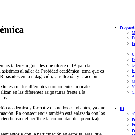
démica
Propuest
M
D
F
U
D
n los talleres regionales que ofrece el IB para la
C
asistimos al taller de Probidad académica, tema que es
H
 basados en la indagación, la reflexión y la acción.
A
M
exiones con los diferentes componentes troncales:
V
zan en las diferentes asignaturas frente a la
C
rnas.
ión académica y formativa para los estudiantes, ya que
IB
ormación. En consecuencia también está enlazada con los
¿
aciendo uso del perfil de la comunidad de aprendizaje
P
P
P
amientos y con la participación en estos talleres, que