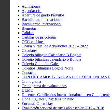
Admisiones
Agendar cita
Apertura de grado Párvulos
Bachillerato Internacional
Bachillerato Internacional
Bienestar
Calidad
Cartillas de psicología
CCG en Linea
Charla Virtual de Admisiones 2021 – 2022
Circulares
Colegio bilingüe Calendario B Bogota
Colegio bilingües calendario b Bogota
Colegio Colombo Gales
Colegios Bilingües Bogotá Norte
Contacto
CONTINUAMOS GENERANDO EXPERIENCIAS DE
Cronograma
Cronograma de evaluaciones
DEMO
Docentes Certificados Internacionalmente en Competenci
Dona Juguetes y haz feliz un niño
Encuesta Open Day
Evaluación servicio de rutas año escolar 2017 – 2018