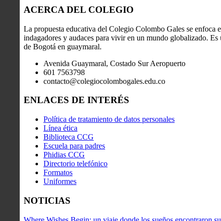
ACERCA DEL COLEGIO
La propuesta educativa del Colegio Colombo Gales se enfoca en
indagadores y audaces para vivir en un mundo globalizado. Es u
de Bogotá en guaymaral.
Avenida Guaymaral, Costado Sur Aeropuerto
601 7563798
contacto@colegiocolombogales.edu.co
ENLACES DE INTERÉS
Política de tratamiento de datos personales
Línea ética
Biblioteca CCG
Escuela para padres
Phidias CCG
Directorio telefónico
Formatos
Uniformes
NOTICIAS
Where Wishes Begin: un viaje donde los sueños encontraron su