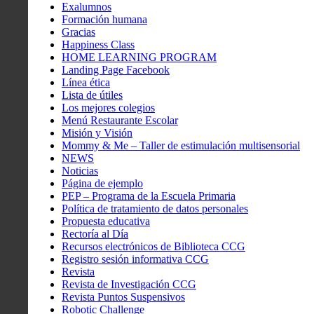
Exalumnos
Formación humana
Gracias
Happiness Class
HOME LEARNING PROGRAM
Landing Page Facebook
Línea ética
Lista de útiles
Los mejores colegios
Menú Restaurante Escolar
Misión y Visión
Mommy & Me – Taller de estimulación multisensorial
NEWS
Noticias
Página de ejemplo
PEP – Programa de la Escuela Primaria
Política de tratamiento de datos personales
Propuesta educativa
Rectoría al Día
Recursos electrónicos de Biblioteca CCG
Registro sesión informativa CCG
Revista
Revista de Investigación CCG
Revista Puntos Suspensivos
Robotic Challenge