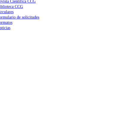
evista Científica CCG
iblioteca CCG
irculares
ormulario de solicitudes
ormatos
oticias