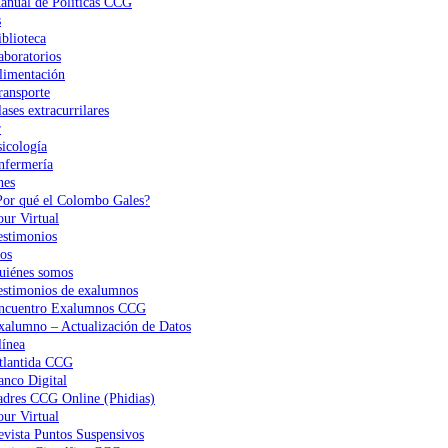
anual de Políticas CCG
s
iblioteca
aboratorios
limentación
ransporte
ases extracurrilares
r
sicología
nfermería
nes
Por qué el Colombo Gales?
our Virtual
estimonios
os
uiénes somos
estimonios de exalumnos
ncuentro Exalumnos CCG
xalumno – Actualización de Datos
ínea
tlantida CCG
anco Digital
adres CCG Online (Phidias)
our Virtual
evista Puntos Suspensivos