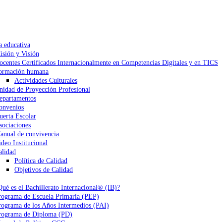
a educativa
isión y Visión
ocentes Certificados Internacionalmente en Competencias Digitales y en TICS
ormación humana
Actividades Culturales
nidad de Proyección Profesional
epartamentos
onvenios
uerta Escolar
sociaciones
anual de convivencia
ideo Institucional
alidad
Política de Calidad
Objetivos de Calidad
Qué es el Bachillerato Internacional® (IB)?
rograma de Escuela Primaria (PEP)
rograma de los Años Intermedios (PAI)
rograma de Diploma (PD)