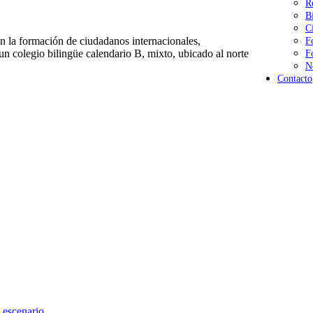
R
B
C
 la formación de ciudadanos internacionales,
F
n colegio bilingüe calendario B, mixto, ubicado al norte
F
N
Contacto
 escenario