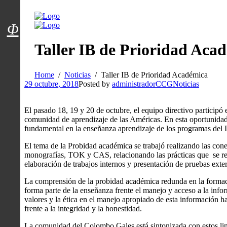
Menú usuarios
Φ
Taller IB de Prioridad Aca
Home
Noticias
Taller IB de Prioridad Académica
29 octubre, 2018
Posted by
administradorCCG
Noticias
El pasado 18, 19 y 20 de octubre, el equipo directivo participó e
comunidad de aprendizaje de las Américas. En esta oportunidad 
fundamental en la enseñanza aprendizaje de los programas del IB
El tema de la Probidad académica se trabajó realizando las con
monografías, TOK y CAS, relacionando las prácticas que se reali
elaboración de trabajos internos y presentación de pruebas exte
La comprensión de la probidad académica redunda en la formac
forma parte de la enseñanza frente el manejo y acceso a la inf
valores y la ética en el manejo apropiado de esta información h
frente a la integridad y la honestidad.
La comunidad del Colombo Gales está sintonizada con estos line