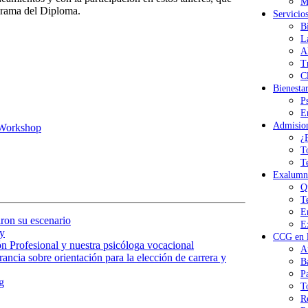
M
ograma del Diploma.
Servicio
B
L
A
T
Cl
Bienesta
P
E
Admisio
Workshop
¿
T
T
Exalumn
Q
T
E
ron su escenario
E
y
CCG en l
n Profesional y nuestra psicóloga vocacional
A
ancia sobre orientación para la elección de carrera y
B
P
g
T
R