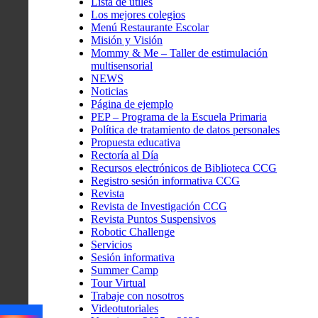
Lista de útiles
Los mejores colegios
Menú Restaurante Escolar
Misión y Visión
Mommy & Me – Taller de estimulación
multisensorial
NEWS
Noticias
Página de ejemplo
PEP – Programa de la Escuela Primaria
Política de tratamiento de datos personales
Propuesta educativa
Rectoría al Día
Recursos electrónicos de Biblioteca CCG
Registro sesión informativa CCG
Revista
Revista de Investigación CCG
Revista Puntos Suspensivos
Robotic Challenge
Servicios
Sesión informativa
Summer Camp
Tour Virtual
Trabaje con nosotros
Videotutoriales