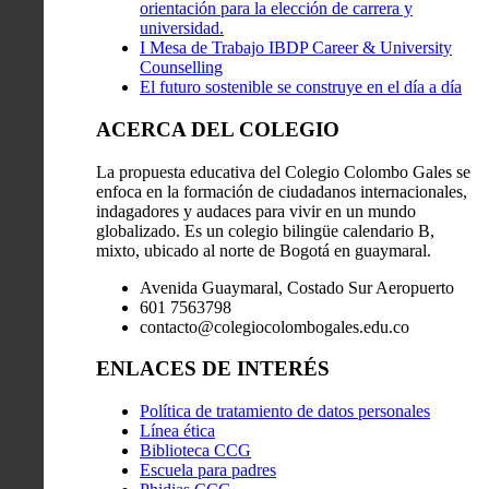
orientación para la elección de carrera y
universidad.
I Mesa de Trabajo IBDP Career & University
Counselling
El futuro sostenible se construye en el día a día
ACERCA DEL COLEGIO
La propuesta educativa del Colegio Colombo Gales se
enfoca en la formación de ciudadanos internacionales,
indagadores y audaces para vivir en un mundo
globalizado. Es un colegio bilingüe calendario B,
mixto, ubicado al norte de Bogotá en guaymaral.
Avenida Guaymaral, Costado Sur Aeropuerto
601 7563798
contacto@colegiocolombogales.edu.co
ENLACES DE INTERÉS
Política de tratamiento de datos personales
Línea ética
Biblioteca CCG
Escuela para padres