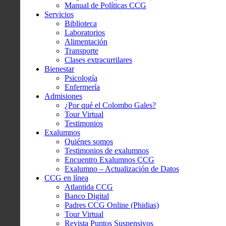
Manual de Políticas CCG
Servicios
Biblioteca
Laboratorios
Alimentación
Transporte
Clases extracurrilares
Bienestar
Psicología
Enfermería
Admisiones
¿Por qué el Colombo Gales?
Tour Virtual
Testimonios
Exalumnos
Quiénes somos
Testimonios de exalumnos
Encuentro Exalumnos CCG
Exalumno – Actualización de Datos
CCG en línea
Atlantida CCG
Banco Digital
Padres CCG Online (Phidias)
Tour Virtual
Revista Puntos Suspensivos