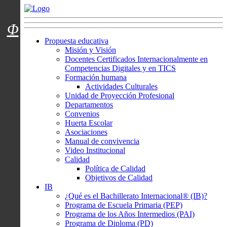
Menú usuarios
Φ
Propuesta educativa
Misión y Visión
Docentes Certificados Internacionalmente en
Competencias Digitales y en TICS
Formación humana
Actividades Culturales
Unidad de Proyección Profesional
Departamentos
Convenios
Huerta Escolar
Asociaciones
Manual de convivencia
Video Institucional
Calidad
Política de Calidad
Objetivos de Calidad
IB
¿Qué es el Bachillerato Internacional® (IB)?
Programa de Escuela Primaria (PEP)
Programa de los Años Intermedios (PAI)
Programa de Diploma (PD)