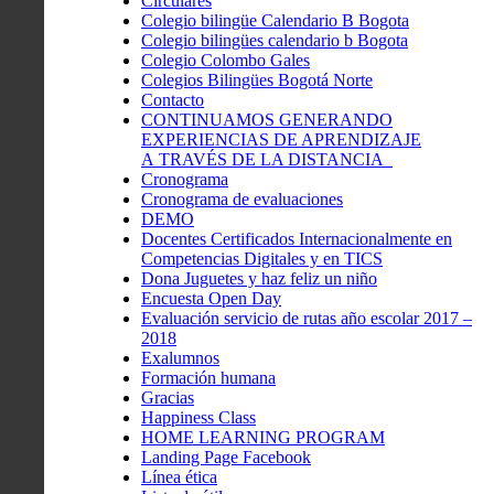
Circulares
Colegio bilingüe Calendario B Bogota
Colegio bilingües calendario b Bogota
Colegio Colombo Gales
Colegios Bilingües Bogotá Norte
Contacto
CONTINUAMOS GENERANDO
EXPERIENCIAS DE APRENDIZAJE
A TRAVÉS DE LA DISTANCIA
Cronograma
Cronograma de evaluaciones
DEMO
Docentes Certificados Internacionalmente en
Competencias Digitales y en TICS
Dona Juguetes y haz feliz un niño
Encuesta Open Day
Evaluación servicio de rutas año escolar 2017 –
2018
Exalumnos
Formación humana
Gracias
Happiness Class
HOME LEARNING PROGRAM
Landing Page Facebook
Línea ética