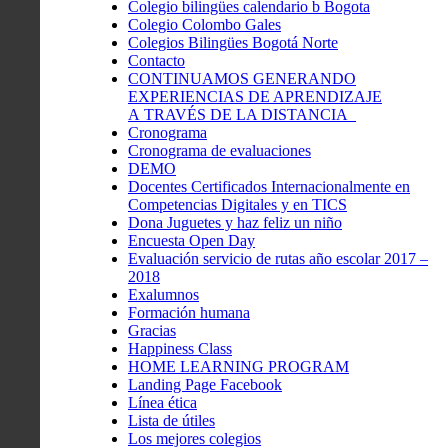
Colegio bilingües calendario b Bogota
Colegio Colombo Gales
Colegios Bilingües Bogotá Norte
Contacto
CONTINUAMOS GENERANDO
EXPERIENCIAS DE APRENDIZAJE
A TRAVÉS DE LA DISTANCIA
Cronograma
Cronograma de evaluaciones
DEMO
Docentes Certificados Internacionalmente en
Competencias Digitales y en TICS
Dona Juguetes y haz feliz un niño
Encuesta Open Day
Evaluación servicio de rutas año escolar 2017 –
2018
Exalumnos
Formación humana
Gracias
Happiness Class
HOME LEARNING PROGRAM
Landing Page Facebook
Línea ética
Lista de útiles
Los mejores colegios