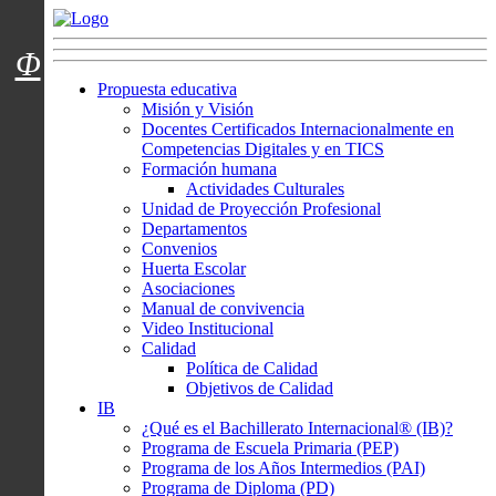
Menú usuarios
Φ
Propuesta educativa
Misión y Visión
Docentes Certificados Internacionalmente en
Competencias Digitales y en TICS
Formación humana
Actividades Culturales
Unidad de Proyección Profesional
Departamentos
Convenios
Huerta Escolar
Asociaciones
Manual de convivencia
Video Institucional
Calidad
Política de Calidad
Objetivos de Calidad
IB
¿Qué es el Bachillerato Internacional® (IB)?
Programa de Escuela Primaria (PEP)
Programa de los Años Intermedios (PAI)
Programa de Diploma (PD)