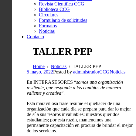
Revista Científica CCG
Biblioteca CCG
Circulares
Formulario de solicitudes
Formatos
Noticias
Contacto
TALLER PEP
Home
Noticias
TALLER PEP
5 mayo, 2022
Posted by
administradorCCG
Noticias
En INTERASESORES “
somos una organización
resiliente, que responde a los cambios de manera
valiente y creativa
“.
Esta maravillosa frase resume el quehacer de una
organización que cada día se prepara para dar lo mejor
de sí a sus tesoros invaluables: nuestros queridos
estudiantes; por esta razón, mantenemos una
permanente capacitación en procura de brindar el mejor
de los servicios.