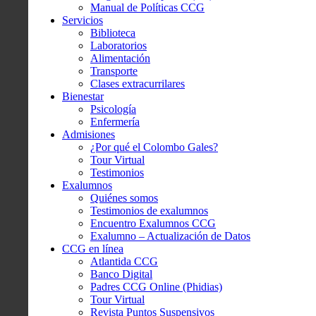
Manual de Políticas CCG
Servicios
Biblioteca
Laboratorios
Alimentación
Transporte
Clases extracurrilares
Bienestar
Psicología
Enfermería
Admisiones
¿Por qué el Colombo Gales?
Tour Virtual
Testimonios
Exalumnos
Quiénes somos
Testimonios de exalumnos
Encuentro Exalumnos CCG
Exalumno – Actualización de Datos
CCG en línea
Atlantida CCG
Banco Digital
Padres CCG Online (Phidias)
Tour Virtual
Revista Puntos Suspensivos