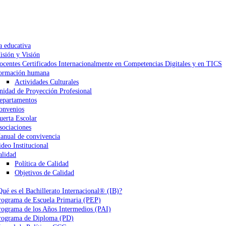
a educativa
isión y Visión
ocentes Certificados Internacionalmente en Competencias Digitales y en TICS
ormación humana
Actividades Culturales
nidad de Proyección Profesional
epartamentos
onvenios
uerta Escolar
sociaciones
anual de convivencia
ideo Institucional
alidad
Política de Calidad
Objetivos de Calidad
Qué es el Bachillerato Internacional® (IB)?
rograma de Escuela Primaria (PEP)
rograma de los Años Intermedios (PAI)
rograma de Diploma (PD)