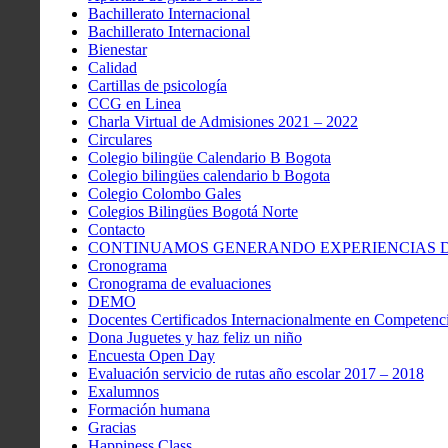
Bachillerato Internacional
Bachillerato Internacional
Bienestar
Calidad
Cartillas de psicología
CCG en Linea
Charla Virtual de Admisiones 2021 – 2022
Circulares
Colegio bilingüe Calendario B Bogota
Colegio bilingües calendario b Bogota
Colegio Colombo Gales
Colegios Bilingües Bogotá Norte
Contacto
CONTINUAMOS GENERANDO EXPERIENCIAS DE
Cronograma
Cronograma de evaluaciones
DEMO
Docentes Certificados Internacionalmente en Competenci
Dona Juguetes y haz feliz un niño
Encuesta Open Day
Evaluación servicio de rutas año escolar 2017 – 2018
Exalumnos
Formación humana
Gracias
Happiness Class