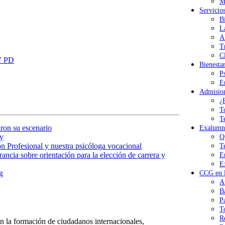
M
Servicio
B
L
A
T
Cl
Y PD
Bienesta
P
E
Admisio
¿
T
T
ron su escenario
Exalumn
y
Q
n Profesional y nuestra psicóloga vocacional
T
ancia sobre orientación para la elección de carrera y
E
E
g
CCG en l
A
B
P
T
R
 la formación de ciudadanos internacionales,