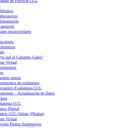
anual de Políticas CCG
s
iblioteca
aboratorios
limentación
ransporte
ases extracurrilares
r
sicología
nfermería
nes
Por qué el Colombo Gales?
our Virtual
estimonios
os
uiénes somos
estimonios de exalumnos
ncuentro Exalumnos CCG
xalumno – Actualización de Datos
ínea
tlantida CCG
anco Digital
adres CCG Online (Phidias)
our Virtual
evista Puntos Suspensivos