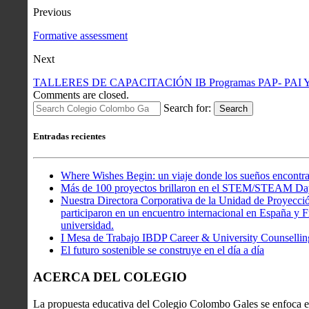
Previous
Formative assessment
Next
TALLERES DE CAPACITACIÓN IB Programas PAP- PAI 
Comments are closed.
Search for:
Search
Entradas recientes
Where Wishes Begin: un viaje donde los sueños encontra
Más de 100 proyectos brillaron en el STEM/STEAM Da
Nuestra Directora Corporativa de la Unidad de Proyecció
participaron en un encuentro internacional en España y Fr
universidad.
I Mesa de Trabajo IBDP Career & University Counsellin
El futuro sostenible se construye en el día a día
ACERCA DEL COLEGIO
La propuesta educativa del Colegio Colombo Gales se enfoca en