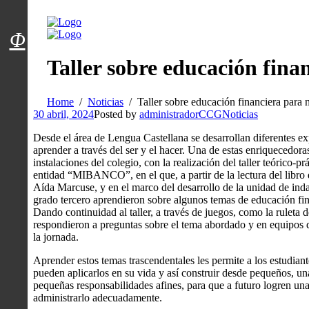
Menú usuarios
Φ
Taller sobre educación fina
Home
Noticias
Taller sobre educación financiera para 
30 abril, 2024
Posted by
administradorCCG
Noticias
Desde el área de Lengua Castellana se desarrollan diferentes ex
aprender a través del ser y el hacer. Una de estas enriquecedoras
instalaciones del colegio, con la realización del taller teórico-p
entidad “MIBANCO”, en el que, a partir de la lectura del libro 
Aída Marcuse, y en el marco del desarrollo de la unidad de in
grado tercero aprendieron sobre algunos temas de educación fina
Dando continuidad al taller, a través de juegos, como la ruleta d
respondieron a preguntas sobre el tema abordado y en equipos d
la jornada.
Aprender estos temas trascendentales les permite a los estudian
pueden aplicarlos en su vida y así construir desde pequeños, un
pequeñas responsabilidades afines, para que a futuro logren u
administrarlo adecuadamente.