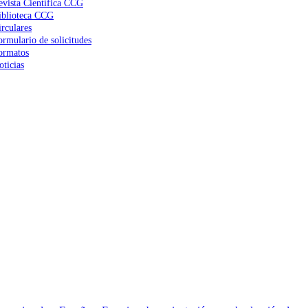
evista Científica CCG
iblioteca CCG
irculares
ormulario de solicitudes
ormatos
oticias