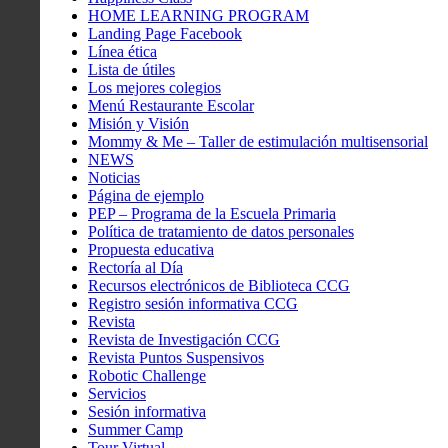
HOME LEARNING PROGRAM
Landing Page Facebook
Línea ética
Lista de útiles
Los mejores colegios
Menú Restaurante Escolar
Misión y Visión
Mommy & Me – Taller de estimulación multisensorial
NEWS
Noticias
Página de ejemplo
PEP – Programa de la Escuela Primaria
Política de tratamiento de datos personales
Propuesta educativa
Rectoría al Día
Recursos electrónicos de Biblioteca CCG
Registro sesión informativa CCG
Revista
Revista de Investigación CCG
Revista Puntos Suspensivos
Robotic Challenge
Servicios
Sesión informativa
Summer Camp
Tour Virtual