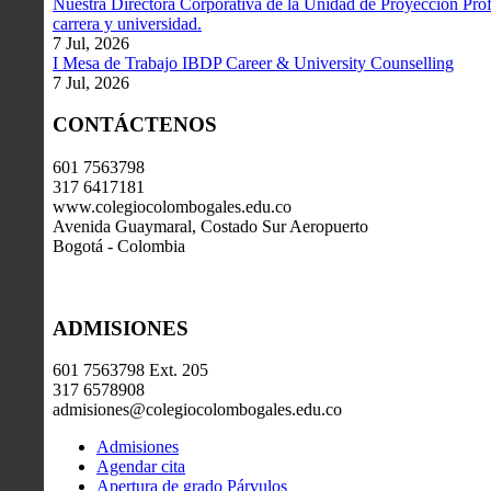
Nuestra Directora Corporativa de la Unidad de Proyección Profe
carrera y universidad.
7 Jul, 2026
I Mesa de Trabajo IBDP Career & University Counselling
7 Jul, 2026
CONTÁCTENOS
601 7563798
317 6417181
www.colegiocolombogales.edu.co
Avenida Guaymaral, Costado Sur Aeropuerto
Bogotá - Colombia
ADMISIONES
601 7563798 Ext. 205
317 6578908
admisiones@colegiocolombogales.edu.co
Admisiones
Agendar cita
Apertura de grado Párvulos