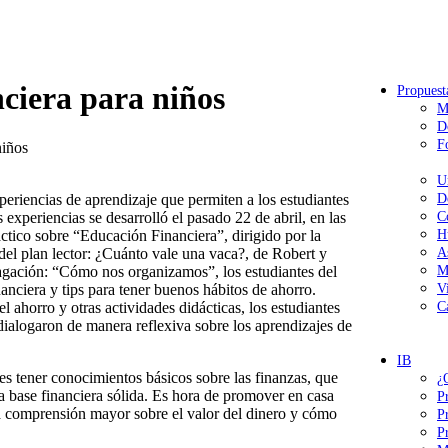
nciera para niños
Propuest
M
D
F
niños
U
periencias de aprendizaje que permiten a los estudiantes
D
 experiencias se desarrolló el pasado 22 de abril, en las
C
ráctico sobre “Educación Financiera”, dirigido por la
H
del plan lector: ¿Cuánto vale una vaca?, de Robert y
A
dagación: “Cómo nos organizamos”, los estudiantes del
M
nciera y tips para tener buenos hábitos de ahorro.
V
el ahorro y otras actividades didácticas, los estudiantes
C
ialogaron de manera reflexiva sobre los aprendizajes de
IB
tes tener conocimientos básicos sobre las finanzas, que
¿
a base financiera sólida. Es hora de promover en casa
P
na comprensión mayor sobre el valor del dinero y cómo
P
P