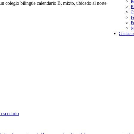
R
n colegio bilingüe calendario B, mixto, ubicado al norte
B
C
F
F
N
Contacto
 escenario