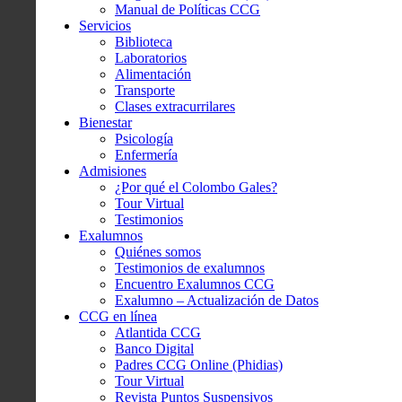
Manual de Políticas CCG
Servicios
Biblioteca
Laboratorios
Alimentación
Transporte
Clases extracurrilares
Bienestar
Psicología
Enfermería
Admisiones
¿Por qué el Colombo Gales?
Tour Virtual
Testimonios
Exalumnos
Quiénes somos
Testimonios de exalumnos
Encuentro Exalumnos CCG
Exalumno – Actualización de Datos
CCG en línea
Atlantida CCG
Banco Digital
Padres CCG Online (Phidias)
Tour Virtual
Revista Puntos Suspensivos